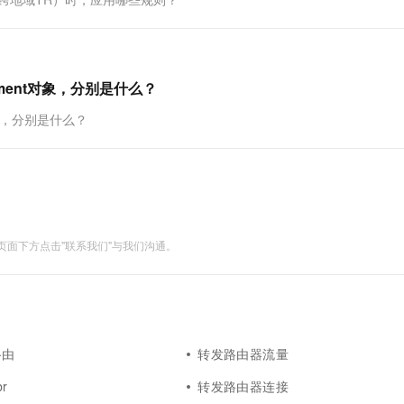
一个 AI 助手
超强辅助，Bol
即刻拥有 DeepSeek-R1 满血版
在企业官网、通讯软件中为客户提供 AI 客服
多种方案随心选，轻松解锁专属 DeepSeek
ment对象，分别是什么？
对象，分别是什么？
面下方点击"联系我们"与我们沟通。
路由
转发路由器流量
r
转发路由器连接