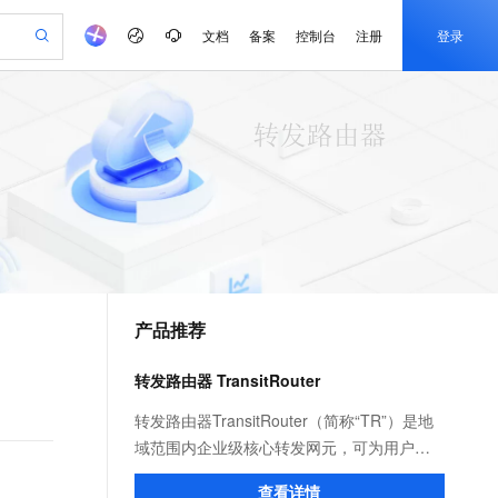
文档
备案
控制台
注册
登录
验
作计划
器
AI 活动
专业服务
服务伙伴合作计划
开发者社区
加入我们
产品动态
服务平台百炼
阿里云 OPC 创新助力计划
一站式生成采购清单，支持单品或批量购买
可编辑精美 PPT 文稿
S产品伙伴计划（繁花）
峰会
CS
造的大模型服务与应用开发平台
Agency Agents：拥有专属领域专家
AI 生产力先锋
Al MaaS 服务伙伴赋能合作
域名
博文
Careers
至高可申请百万元
Qwen3.8-Max 模型上线
 轻松生成专业的 PPT
开启高性价比 AI 编程新体验
弹性可伸缩的云计算服务
先锋实践拓展 AI 生产力的边界
多领域专家智能体,一键组建 AI 虚拟交付团队
Token 补贴，五大权
计划
海大会
伙伴信用分合作计划
商标
问答
社会招聘
益加速 OPC 成功
帕鲁游戏服务器
SS
HappyHorse 打造一站式影视创作平台
飞天发布时刻
HOT
Open Search 向量检索版支
划
备案
电子书
校园招聘
联机服务器，轻松开启游戏
视频创作，一键激活电商全链路生产力
稳定、安全、高性价比、高性能的云存储服务
所见，即是所愿
持视频检索 Pipeline 功能
可视化编排打通从文字构思到成片全链路闭环
更多支持
划
公司注册
镜像站
视频生成
语音识别与合成
 智能体与工作流应用
漫剧工坊：一站式动画创作平台
AI 实训营
应用身份服务 (IDaaS)
合作伙伴培训与认证
产品推荐
划
上云迁移
站生成，高效打造优质广告素材
全接入的云上超级电脑
通过阿里云百炼高效搭建AI应用,助力高效开发
快速生产连贯的高质量长漫剧
从基础到进阶，Agent 创客手把手教你
OpenClaw 管理能力上线
e-1.1-T2V
Qwen3-TTS-Flash
lScope
我要反馈
查询合作伙伴
畅细腻的高质量视频
离线语音合成大模型，多语言方言自适应，低延迟高稳定
n Alibaba Cloud ISV 合作
代维服务
建企业门户网站
10 分钟搭建微信、支付宝小程序
转发路由器 TransitRouter
MaxCompute MaxFrame 提
创新加速
ope
登录合作伙伴管理后台
我要建议
站，无忧落地极速上线
以可视化方式快速构建移动和 PC 门户网站
国内短信简单易用，安全可靠，秒级触达，全球覆盖200+国家和地区。
高效部署网站，快速应用到小程序
供自动弹性内存功能
e-1.1-I2V
Cosyvoice-V3-Flash
转发路由器TransitRouter（简称“TR”）是地
安全
畅自然，细节丰富
高表现力语音合成大模型，语音克隆听感自然
我要投诉
PolarDB
域范围内企业级核心转发网元，可为用户转
上云场景组合购
Milvus 弹性伸缩功能新增节
伴
漫剧创作，剧本、分镜、视频高效生成
100%兼容MySQL、PostgreSQL，兼容Oracle，支持集中和分布式
覆盖90%+业务场景，专享组合折扣价
点支持范围
发同地域或不同地域的网络实例间的流量，
2V
VPN
Fun-ASR
查看详情