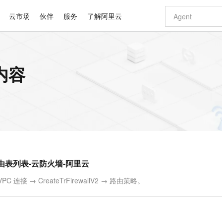
云市场
伙伴
服务
了解阿里云
AI 特惠
数据与 API
成为产品伙伴
企业增值服务
最佳实践
价格计算器
AI 场景体
基础软件
产品伙伴合
阿里云认证
市场活动
配置报价
大模型
内容
自助选配和估算价格
步到位
智启 AI 普惠权益
产品生态集成认证中心
企业支持计划
云上春晚
域名与网站
Qwen Audio：打造专属 AI 语音助手
千问官方 MaaS 平台，为开发者和 Agent 而生，新用户赠送 1 亿 + tokens 额度
一句话生成原生
AI Coding
阿里云Maa
2026 阿里云
云服务器 E
为企业打
数据集
Windows
大模型认证
模型
NEW
NEW
格式还原
值低价云产品抢先购
至高享 1亿+免费 tokens，加速 Al 应用落地
提供智能易用的域名与建站服务
Qwen-Audio-3.0-Realtime 端到端实时语音角色扮演
输入一句话想法,
智能编程，一键
安全可靠、
产品生态伙伴
专家技术服务
云上奥运之旅
弹性计算合作
阿里云中企出
手机三要素
宝塔 Linux
全部认证
价格优势
开源旗舰模型
即刻拥有 DeepSeek-V4-Pro
阿里云 OPC 创新助力计划
千问大模型
一键部署幻兽
AI 电商营销
对象存储 O
大模型
产品生态伙伴工作台
企业增值服务台
云栖战略参考
云存储合作计
云栖大会
身份实名认证
CentOS
训练营
推动算力普惠，释放技术红利
最高返9万
真正可用的 1M 上下文,一次完成代码全链路开发
快速构建应用程序和网站，即刻迈出上云第一步
轻松解锁专属 DeepSeek-V4-Pro
至高百万元 Token 补贴，加速一人公司成长
多元化、高性能、安全可靠的大模型服务
一键购买专属
从图文生成到
云上的中国
数据库合作计
活动全景
短信
Docker
图片和
自进化智能体
5 分钟轻松部署专属 QwenPaw
Token Plan 模型订阅计划
数字证书管理服务（原SSL证书）
高效搭建 AI
AI 广告创作
无影云电脑
企业成长
NEW
HOT
信息公告
看见新力量
云网络合作计
OCR 文字识别
JAVA
越聪明
证享300元代金券
全托管，含MySQL、PostgreSQL、SQL Server、MariaDB多引擎
Qwen3.8-Max 首发尝鲜，限时加量 10 倍，夜间低至2折
实现全站HTTPS，呈现可信的WEB访问
从聊天伙伴进化为能主动干活的本地数字员工
图文、视频一
随时随地安
Kimi-K3
HappyHors
NEW
魔搭 Mode
loud
服务实践
官网公告
防火墙路由表列表-云防火墙-阿里云
Kimi 最新旗舰模型，长程编程与推理利器
让文字生成流
金融模力时刻
Salesforce O
版
发票查验
全能环境
Claude Code + GStack 打造工程团队
千问办公，限时限量积分加倍
Qoder
低代码高效构
AI 建站
短信服务
型
NEW
作计划
计划
创新中心
魔搭 ModelSc
健康状态
理服务
让AI从“聊天伙伴”进化为能干活的“数字员工”
安装技能 GStack，拥有专属 AI 工程团队
你的AI工作搭子，覆盖日常办公高频场景
面向真实软件的智能体编程平台
0 代码专业建
接 → CreateTrFirewallV2 → 路由策略。
客户案例
天气预报查询
操作系统
Deepseek-v4-pro
HappyHors
态合作计划
态智能体模型
旗舰 MoE 大模型，百万上下文与顶尖推理能力
图生视频，流
同享
万小智 AI 建站低至 15元/月
Qoder CN
AI 短剧/漫剧
云原生数据库 
快递物流查询
WordPress
成为服务伙
高校合作
点，立即开启云上创新
覆盖公网/内网、递归/权威、移动APP等全场景解析服务
送.CN域名，送备案服务码
基于千问大模型等，支持代码智能生成、研发智能问答
AI助力短剧
GLM-5.2
Wan2.7-T
Ubuntu