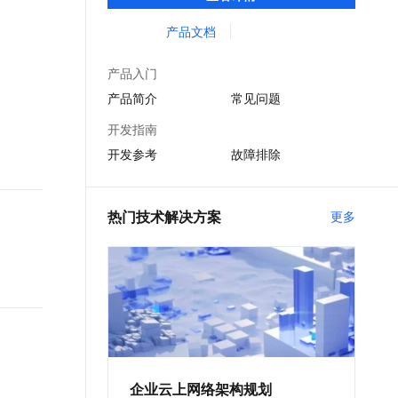
支持在地域内定义灵活的互通、隔离、引流
文戏情感细腻自然，动作戏激烈拳拳到肉，实现更强表演能力
支持中英文自由切换，具备更强的噪声鲁棒性
ernetes 版 ACK
云聚AI 严选权益
AI 原生数据库服务发布
SSL 证书
策略，帮助用户打造一张灵活、可靠、大规
产品文档
，一键激活高效办公新体验
理容器应用的 K8s 服务
精选AI产品，从模型到应用全链提效
Agent 数据网关
模的企业级互联网络。
堡垒机
AI 用量加速计划
云原生数据库 PolarDB
产品入门
应用
防火墙
、识别商机，让客服更高效、服务更出色。
新老同享，达量后返
Agentic Database 发布
产品简介
常见问题
千问办公
主机安全
NEW
开发指南
的智能体编程平台
一站式AI生产力平台
开发参考
故障排除
AI 应用及服务市场
伶鹊
企业级人与Agent协作平台，接入和调度多个数字员工
智能客服平台，对话机器人、对话分析、智能外呼
AI 应用
热门技术解决方案
更多
大模型服务平台百炼 - 全妙
大模型
应用创作平台
多模态内容创作工具，已接入 DeepSeek
自然语言处理
数据标注
机器学习
息提取
与 AI 智能体进行实时音视频通话
从文本、图片、视频中提取结构化的属性信息
构建支持视频理解的 AI 音视频实时通话应用
企业云上网络架构规划