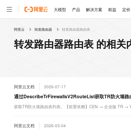
大模型
产品
解决方案
权益
定价
阿里云
转发路由器
转发路由器路由表
大模型
产品
解决方案
权益
定价
云市场
伙伴
服务
了解阿里云
精选产品
精选解决方案
普惠上云
产品定价
精选商城
成为销售伙伴
售前咨询
为什么选择阿里云
千问AI平台
转发路由器路由表 的相关
了解云产品的定价详情
大模型服务平台百炼
睿译宝，AI翻译排版一
普惠上云 官方力荐
分销伙伴
在线服务
网站建设
什么是云计算
大
大模型服务与应用平台
上传文档即自动完成翻译和
云服务器38元/年起，超
咨询伙伴
多端小程序
技术领先
云上成本管理
售后服务
轻量应用服务器
GLM-5.2：长任务时代
官方推荐返现计划
大模型
精选产品
精选解决方案
Salesforce 国际版订阅
稳定可靠
管理和优化成本
推荐新用户得奖励，单订单
销售伙伴合作计划
自助服务
友盟天域
安全合规
人工智能与机器学习
AI
文本生成
云数据库 RDS
Hermes Agent，打造
云工开物
无影生态合作计划
在线服务
阿里云文档
2026-07-17
观测云
分析师报告
自主进化，持久记忆，越用
高校专属算力普惠，学生认
计算
互联网应用开发
Qwen3.8-Max
HOT
Salesforce On Alibaba C
工单服务
通过DescribeTrFirewallsV2RouteList获取TR
智能体时代全能旗舰模型
Tuya 物联网平台阿里云
研究报告与白皮书
人工智能平台 PAI
快速拥有专属 OpenClaw
大模
Consulting Partner 合
大数据
容器
免费试用
短信专区
一站式AI开发、训练和推
获取TR防火墙路由表列表。【前置依赖】CEN → 企业版 TR → VPC 连
蓝凌 OA
Qwen3.7-Plus
AI 大模型销售与服务生
现代化应用
存储
天池大赛
能看、能想、能动手的多模
云解析DNS
解决方案免费试用 新老
电子合同
最高领取价值200元试用
安全
阿里云文档
网络与CDN
2026-03-04
AI 算法大赛
Qwen3-VL-Plus
畅捷通