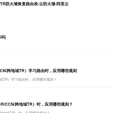
服务生态伙伴
视觉 Coding、空间感知、多模态思考等全面升级
1M上下文，专为长程任务能力而生
云工开物
onList查询TR防火墙恢复路由表-云防火墙-阿里云
企业应用
Works
Night Plan 支持 Qwen 3.8-Max
云原生大数据计算服务 MaxCompute
AI 办公
容器服务 Kub
NEW
Red Hat
30+ 款产品免费体验
Data Agent 驱动的一站式 Data+AI 开发治理平台
夜间 5 折，Qwen/Meoo/TokenPlan 客户专享
面向分析的企业级SaaS模式云数据仓库
AI智能应用
提供一站式管
科研合作
ERP
堂（旗舰版）
SUSE
智能客服
AI 应用构建
大模型原生
CRM
防护产品
2个月
自动承接线索
建站小程序
Qoder
大模型服务平台百炼-应用模版
OA 办公系统
HOT
NEW
0吗
面向真实软件
个人版上线、团队版降价；千问3.8-Max首发发尝鲜
丰富多元化的应用模版和解决方案
力提升
财税管理
模板建站
万有无界
大模型服务平台百炼-智能体
400电话
定制建站
的模型效果
灵活可视化地构建企业级 Agent
方案
广告营销
模板小程序
秒悟
人工智能平台 PAI
定制小程序
云端极速 AI 
新一代 AI 视频生成模型，深度适配广告营销等场景
AI Native 的算法工程平台，一站式完成建模、训练、推理服务部署
CCN/跨地域TR）学习路由时，应用哪些规则
APP 开发
跨地域TR）学习路由时，应用哪些规则？
建站系统
AI 应用
10分钟微调：让0.6B模型媲美235B模
多模态数据信
R/CCN/跨地域TR）时，应用哪些规则？
型
依托云原生高可用架构,实现Dify私有化部署
用1%尺寸在特定领域达到大模型90%以上效果
N/跨地域TR）时，应用哪些规则？