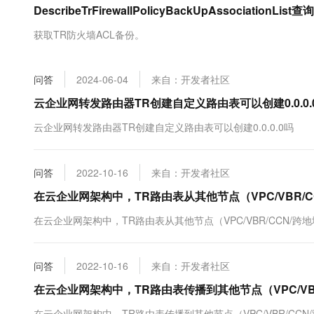
DescribeTrFirewallPolicyBackUpAssociati
大数据开发治理平台 Data
AI 产品 免费试用
网络
安全
云开发大赛
Tableau 订阅
1亿+ 大模型 tokens 和 
获取TR防火墙ACL备份。
可观测
入门学习赛
中间件
AI空中课堂在线直播课
云防火墙
140+云产品 免费试用
大模型服务
上云与迁云
云原生的云上边界网络安全
产品新客免费试用，最长1
数据库
问答
2024-06-04
来自：开发者社区
生态解决方案
千问AI平台-Token Plan
企业出海
大模型ACA认证体验
云企业网转发路由器TR创建自定义路由表可以创建0.0.0.
大数据计算
助力企业全员 AI 认知与能
行业生态解决方案
政企业务
云企业网转发路由器TR创建自定义路由表可以创建0.0.0.0吗
媒体服务
千问AI平台-模型体验
开发者生态解决方案
在线体验全尺寸、多种模态
企业服务与云通信
AI 开发和 AI 应用解决
问答
2022-10-16
来自：开发者社区
Happy 系列大模型
域名与网站
在云企业网架构中，TR路由表从其他节点（VPC/VBR/
终端用户计算
在云企业网架构中，TR路由表从其他节点（VPC/VBR/CCN/
Serverless
大模型解决方案
问答
2022-10-16
来自：开发者社区
开发工具
快速部署 Dify，高效搭建 
在云企业网架构中，TR路由表传播到其他节点（VPC/VB
迁移与运维管理
在云企业网架构中，TR路由表传播到其他节点（VPC/VBR/CC