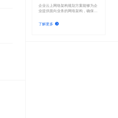
t.diy 一步搞定创意建站
构建大模型应用的安全防护体系
企业云上网络架构规划方案能够为企
通过自然语言交互简化开发流程,全栈开发支持
通过阿里云安全产品对 AI 应用进行安全防护
业提供面向业务的网络架构，确保业
务的可靠性，并保持架构的可扩展性
和可持续性，以满足未来企业业务增
了解更多
长所需的资源扩容和架构升级。