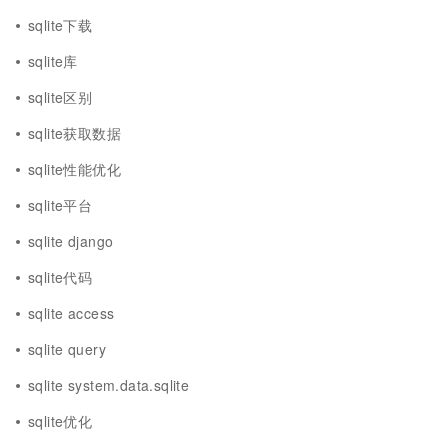
sqlite下载
sqlite库
sqlite区别
sqlite获取数据
sqlite性能优化
sqlite平台
sqlite django
sqlite代码
sqlite access
sqlite query
sqlite system.data.sqlite
sqlite优化