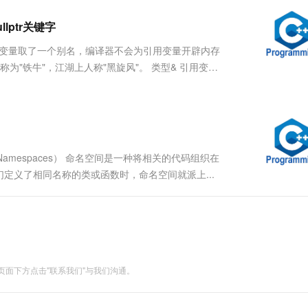
服务生态伙伴
视觉 Coding、空间感知、多模态思考等全面升级
1M上下文，专为长程任务能力而生
云工开物
企业应用
Works
Night Plan 支持 Qwen 3.8-Max
云原生大数据计算服务 MaxCompute
AI 办公
容器服务 Kub
NEW
Red Hat
lptr关键字
30+ 款产品免费体验
Data Agent 驱动的一站式 Data+AI 开发治理平台
夜间 5 折，Qwen/Meoo/TokenPlan 客户专享
面向分析的企业级SaaS模式云数据仓库
AI智能应用
提供一站式管
科研合作
ERP
堂（旗舰版）
SUSE
在变量取了一个别名，编译器不会为引用变量开辟内存
智能客服
AI 应用构建
大模型原生
CRM
为"铁牛"，江湖上人称"黑旋风"。 类型& 引用变量
防护产品
2个月
自动承接线索
建站小程序
Qoder
大模型服务平台百炼-应用模版
OA 办公系统
HOT
NEW
面向真实软件
个人版上线、团队版降价；千问3.8-Max首发发尝鲜
丰富多元化的应用模版和解决方案
力提升
财税管理
模板建站
万有无界
大模型服务平台百炼-智能体
400电话
定制建站
的模型效果
灵活可视化地构建企业级 Agent
mespaces） 命名空间是一种将相关的代码组织在
方案
广告营销
模板小程序
定义了相同名称的类或函数时，命名空间就派上...
秒悟
人工智能平台 PAI
定制小程序
云端极速 AI 
新一代 AI 视频生成模型，深度适配广告营销等场景
AI Native 的算法工程平台，一站式完成建模、训练、推理服务部署
APP 开发
建站系统
面下方点击"联系我们"与我们沟通。
AI 应用
10分钟微调：让0.6B模型媲美235B模
多模态数据信
型
依托云原生高可用架构,实现Dify私有化部署
用1%尺寸在特定领域达到大模型90%以上效果