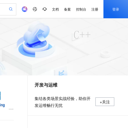
文档
备案
控制台
注册
登录
验
作计划
器
AI 活动
专业服务
服务伙伴合作计划
开发者社区
加入我们
产品动态
服务平台百炼
阿里云 OPC 创新助力计划
一站式生成采购清单，支持单品或批量购买
可编辑精美 PPT 文稿
S产品伙伴计划（繁花）
峰会
CS
造的大模型服务与应用开发平台
Agency Agents：拥有专属领域专家
AI 生产力先锋
Al MaaS 服务伙伴赋能合作
域名
博文
Careers
PolarDB Agentic Database
至高可申请百万元
 轻松生成专业的 PPT
开启高性价比 AI 编程新体验
弹性可伸缩的云计算服务
先锋实践拓展 AI 生产力的边界
发布
多领域专家智能体,一键组建 AI 虚拟交付团队
Token 补贴，五大权
计划
海大会
伙伴信用分合作计划
商标
问答
社会招聘
益加速 OPC 成功
帕鲁游戏服务器
SS
HappyHorse 打造一站式影视创作平台
飞天发布时刻
HOT
秒悟 Meoo CLI 支持一键部
划
备案
电子书
校园招聘
联机服务器，轻松开启游戏
视频创作，一键激活电商全链路生产力
稳定、安全、高性价比、高性能的云存储服务
所见，即是所愿
署项目至阿里云账号
可视化编排打通从文字构思到成片全链路闭环
更多支持
划
公司注册
镜像站
视频生成
语音识别与合成
 智能体与工作流应用
漫剧工坊：一站式动画创作平台
AI 实训营
Flink OSS 支持
合作伙伴培训与认证
开发与运维
划
上云迁移
站生成，高效打造优质广告素材
全接入的云上超级电脑
通过阿里云百炼高效搭建AI应用,助力高效开发
快速生产连贯的高质量长漫剧
从基础到进阶，Agent 创客手把手教你
AssumeRole 角色自定义
e-1.1-T2V
Qwen3-TTS-Flash
lScope
我要反馈
查询合作伙伴
畅细腻的高质量视频
离线语音合成大模型，多语言方言自适应，低延迟高稳定
n Alibaba Cloud ISV 合作
代维服务
建企业门户网站
10 分钟搭建微信、支付宝小程序
百炼 Qwen3.7-Flash 系列模
集结各类场景实战经验，助你开
+关注
创新加速
ope
登录合作伙伴管理后台
我要建议
站，无忧落地极速上线
以可视化方式快速构建移动和 PC 门户网站
国内短信简单易用，安全可靠，秒级触达，全球覆盖200+国家和地区。
高效部署网站，快速应用到小程序
型发布
发运维畅行无忧
e-1.1-I2V
Cosyvoice-V3-Flash
安全
畅自然，细节丰富
高表现力语音合成大模型，语音克隆听感自然
我要投诉
PolarDB
上云场景组合购
伴
Qoder CN V1.7.0 发布
漫剧创作，剧本、分镜、视频高效生成
100%兼容MySQL、PostgreSQL，兼容Oracle，支持集中和分布式
覆盖90%+业务场景，专享组合折扣价
2V
VPN
Fun-ASR