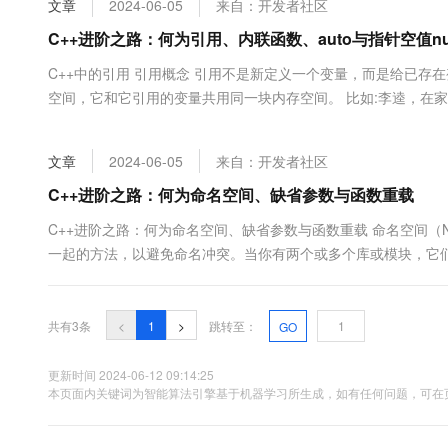
文章
2024-06-05
来自：开发者社区
大数据开发治理平台 Data
AI 产品 免费试用
网络
安全
云开发大赛
Tableau 订阅
C++进阶之路：何为引用、内联函数、auto与指针空值nul
1亿+ 大模型 tokens 和 
可观测
入门学习赛
中间件
AI空中课堂在线直播课
C++中的引用 引用概念 引用不是新定义一个变量，而是给已存
云防火墙
140+云产品 免费试用
大模型服务
空间，它和它引用的变量共用同一块内存空间。 比如:李逵，在家称
上云与迁云
云原生的云上边界网络安全
产品新客免费试用，最长1
数据库
名(对象名) = 引用实体； ...
生态解决方案
千问AI平台-Token Plan
企业出海
大模型ACA认证体验
大数据计算
文章
2024-06-05
来自：开发者社区
助力企业全员 AI 认知与能
行业生态解决方案
政企业务
媒体服务
千问AI平台-模型体验
C++进阶之路：何为命名空间、缺省参数与函数重载
开发者生态解决方案
在线体验全尺寸、多种模态
企业服务与云通信
C++进阶之路：何为命名空间、缺省参数与函数重载 命名空间（Na
AI 开发和 AI 应用解决
一起的方法，以避免命名冲突。当你有两个或多个库或模块，它们
Happy 系列大模型
域名与网站
终端用户计算
共有3条
<
1
>
跳转至：
GO
Serverless
大模型解决方案
更新时间 2024-06-12 09:14:25
开发工具
本页面内关键词为智能算法引擎基于机器学习所生成，如有任何问题，可在页
快速部署 Dify，高效搭建 
迁移与运维管理