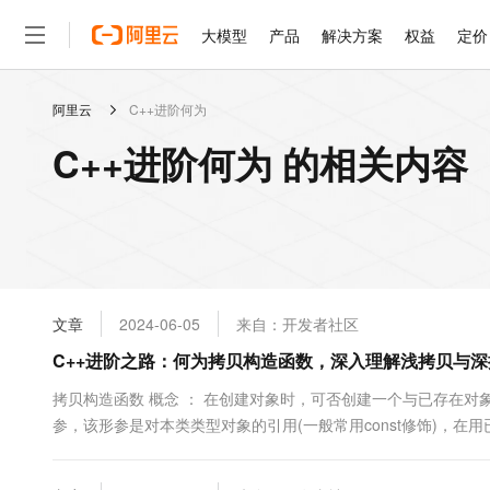
大模型
产品
解决方案
权益
定价
阿里云
C++进阶何为
大模型
产品
解决方案
权益
定价
云市场
伙伴
服务
了解阿里云
精选产品
精选解决方案
普惠上云
产品定价
精选商城
成为销售伙伴
售前咨询
为什么选择阿里云
千问AI平台
C++进阶何为 的相关内容
了解云产品的定价详情
大模型服务平台百炼
睿译宝，AI翻译排版一
普惠上云 官方力荐
分销伙伴
在线服务
网站建设
什么是云计算
大
大模型服务与应用平台
上传文档即自动完成翻译和
云服务器38元/年起，超
咨询伙伴
多端小程序
技术领先
云上成本管理
售后服务
轻量应用服务器
GLM-5.2：长任务时代
官方推荐返现计划
大模型
精选产品
精选解决方案
Salesforce 国际版订阅
稳定可靠
管理和优化成本
推荐新用户得奖励，单订单
销售伙伴合作计划
自助服务
友盟天域
安全合规
人工智能与机器学习
AI
文本生成
云数据库 RDS
Hermes Agent，打造
云工开物
无影生态合作计划
在线服务
文章
2024-06-05
来自：开发者社区
观测云
分析师报告
自主进化，持久记忆，越用
高校专属算力普惠，学生认
计算
互联网应用开发
Qwen3.8-Max
HOT
Salesforce On Alibaba C
工单服务
C++进阶之路：何为拷贝构造函数，深入理解浅拷贝与深
智能体时代全能旗舰模型
Tuya 物联网平台阿里云
研究报告与白皮书
人工智能平台 PAI
快速拥有专属 OpenClaw
大模
Consulting Partner 合
大数据
容器
免费试用
短信专区
一站式AI开发、训练和推
拷贝构造函数 概念 ： 在创建对象时，可否创建一个与已存在对
蓝凌 OA
Qwen3.7-Plus
AI 大模型销售与服务生
现代化应用
参，该形参是对本类类型对象的引用(一般常用const修饰)，在用
存储
天池大赛
能看、能想、能动手的多模
云解析DNS
解决方案免费试用 新老
电子合同
最高领取价值200元试用
安全
网络与CDN
AI 算法大赛
Qwen3-VL-Plus
畅捷通