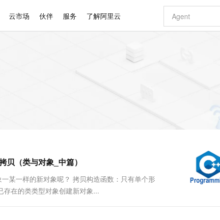
云市场
伙伴
服务
了解阿里云
AI 特惠
数据与 API
成为产品伙伴
企业增值服务
最佳实践
价格计算器
AI 场景体
基础软件
产品伙伴合
阿里云认证
市场活动
配置报价
大模型
自助选配和估算价格
步到位
智启 AI 普惠权益
产品生态集成认证中心
企业支持计划
云上春晚
域名与网站
Qwen Audio：打造专属 AI 语音助手
千问官方 MaaS 平台，为开发者和 Agent 而生，新用户赠送 1 亿 + tokens 额度
一句话生成原生
AI Coding
阿里云Maa
2026 阿里云
云服务器 E
为企业打
数据集
Windows
大模型认证
模型
NEW
NEW
格式还原
值低价云产品抢先购
至高享 1亿+免费 tokens，加速 Al 应用落地
提供智能易用的域名与建站服务
Qwen-Audio-3.0-Realtime 端到端实时语音角色扮演
输入一句话想法,
智能编程，一键
安全可靠、
产品生态伙伴
专家技术服务
云上奥运之旅
弹性计算合作
阿里云中企出
手机三要素
宝塔 Linux
全部认证
价格优势
开源旗舰模型
即刻拥有 DeepSeek-V4-Pro
阿里云 OPC 创新助力计划
千问大模型
一键部署幻兽
AI 电商营销
对象存储 O
大模型
产品生态伙伴工作台
企业增值服务台
云栖战略参考
云存储合作计
云栖大会
身份实名认证
CentOS
训练营
推动算力普惠，释放技术红利
最高返9万
真正可用的 1M 上下文,一次完成代码全链路开发
快速构建应用程序和网站，即刻迈出上云第一步
轻松解锁专属 DeepSeek-V4-Pro
至高百万元 Token 补贴，加速一人公司成长
多元化、高性能、安全可靠的大模型服务
一键购买专属
从图文生成到
云上的中国
数据库合作计
活动全景
短信
Docker
图片和
自进化智能体
5 分钟轻松部署专属 QwenPaw
Token Plan 模型订阅计划
数字证书管理服务（原SSL证书）
高效搭建 AI
AI 广告创作
无影云电脑
企业成长
NEW
HOT
信息公告
看见新力量
云网络合作计
OCR 文字识别
JAVA
越聪明
证享300元代金券
全托管，含MySQL、PostgreSQL、SQL Server、MariaDB多引擎
Qwen3.8-Max 首发尝鲜，限时加量 10 倍，夜间低至2折
实现全站 HTTPS，呈现可信的 Web 访问
从聊天伙伴进化为能主动干活的本地数字员工
图文、视频一
随时随地安
Kimi-K3
HappyHors
NEW
魔搭 Mode
loud
服务实践
官网公告
拷贝（类与对象_中篇）
Kimi 最新旗舰模型，长程编程与推理利器
让文字生成流
金融模力时刻
Salesforce O
版
发票查验
全能环境
Claude Code + GStack 打造工程团队
千问办公，限时限量积分加倍
Qoder
低代码高效构
AI 建站
短信服务
型
NEW
作计划
计划
创新中心
魔搭 ModelSc
健康状态
理服务
让AI从“聊天伙伴”进化为能干活的“数字员工”
安装技能 GStack，拥有专属 AI 工程团队
你的AI工作搭子，覆盖日常办公高频场景
面向真实软件的智能体编程平台
0 代码专业建
象一某一样的新对象呢？ 拷贝构造函数：只有单个形
客户案例
天气预报查询
操作系统
Deepseek-v4-pro
HappyHors
态合作计划
已存在的类类型对象创建新对象...
态智能体模型
旗舰 MoE 大模型，百万上下文与顶尖推理能力
图生视频，流
同享
万小智 AI 建站低至 15元/月
Qoder CN
AI 短剧/漫剧
云原生数据库 
快递物流查询
WordPress
成为服务伙
高校合作
点，立即开启云上创新
覆盖公网/内网、递归/权威、移动APP等全场景解析服务
送.CN域名，送备案服务码
基于千问大模型等，支持代码智能生成、研发智能问答
AI助力短剧
GLM-5.2
Wan2.7-T
Ubuntu