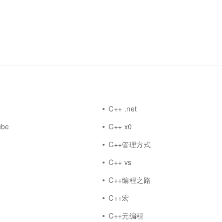
一个 AI 助手
超强辅助，Bol
即刻拥有 DeepSeek-R1 满血版
在企业官网、通讯软件中为客户提供 AI 客服
多种方案随心选，轻松解锁专属 DeepSeek
C++ .net
ube
C++ x0
C++管理方式
C++ vs
C++编程之路
答
C++宏
C++元编程