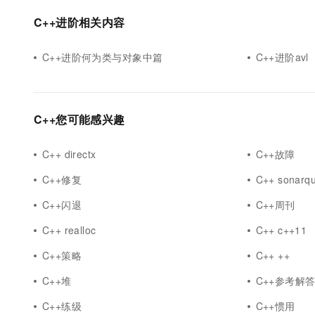
10 分钟在聊天系统中增加
专有云
C++进阶相关内容
C++进阶何为类与对象中篇
C++进阶avl
C++您可能感兴趣
C++ directx
C++故障
C++修复
C++ sonarq
C++闪退
C++周刊
C++ realloc
C++ c++11
C++策略
C++ ++
C++堆
C++参考解
C++练级
C++惯用