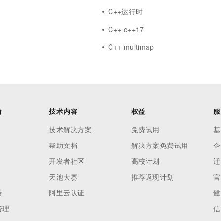
用
C++运行时
C++ c++17
C++ multimap
价
技术内容
权益
服
技术解决方案
免费试用
基
帮助文档
解决方案免费试用
企
开发者社区
高校计划
迁
天池大赛
推荐返现计划
官
器
阿里云认证
健
管理
信