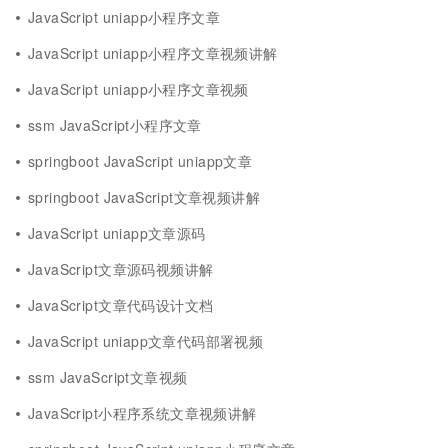
JavaScript uniapp小程序文章
JavaScript uniapp小程序文章视频讲解
JavaScript uniapp小程序文章视频
ssm JavaScript小程序文章
springboot JavaScript uniapp文章
springboot JavaScript文章视频讲解
JavaScript uniapp文章源码
JavaScript文章源码视频讲解
JavaScript文章代码设计文档
JavaScript uniapp文章代码部署视频
ssm JavaScript文章视频
JavaScript小程序系统文章视频讲解