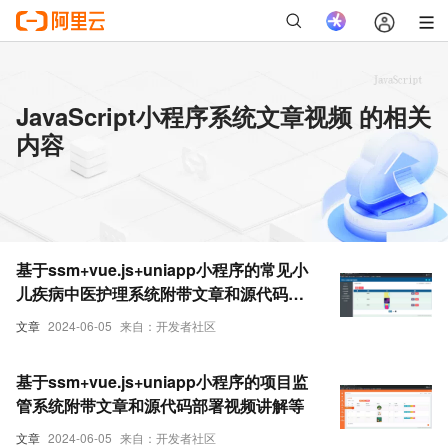
JavaScript小程序系统文章视频 的相关
内容
基于ssm+vue.js+uniapp小程序的常见小
儿疾病中医护理系统附带文章和源代码部
署视频讲解等
文章
2024-06-05
来自：开发者社区
基于ssm+vue.js+uniapp小程序的项目监
管系统附带文章和源代码部署视频讲解等
文章
2024-06-05
来自：开发者社区