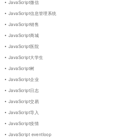
JavaScript微信
JavaScript信息管理系统
JavaScript销售
JavaScript商城
JavaScript医院
JavaScript大学生
JavaScript树
JavaScript企业
JavaScript日志
JavaScript交易
JavaScript导入
JavaScript疫情
JavaScript eventloop