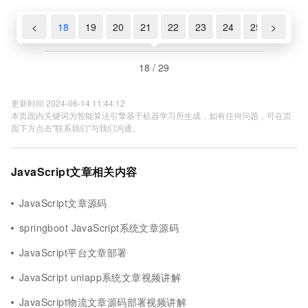
16
17
<
18
19
20
21
22
23
24
25
>
26
18 / 29
更新时间 2024-06-14 11:44:12
本页面内关键词为智能算法引擎基于机器学习所生成，如有任何问题，可在页
面下方点击"联系我们"与我们沟通。
JavaScript文章相关内容
JavaScript文章源码
springboot JavaScript系统文章源码
JavaScript平台文章部署
JavaScript uniapp系统文章视频讲解
JavaScript物流文章源码部署视频讲解