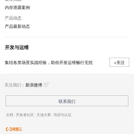
内存泄露案例
产品动态
产品最新动态
开发与运维
集结各类场景实战经验，助你开发运维畅行无忧
+关注
关注我们：
新浪微博
联系我们
文档
|
开发者社区
|
天池大赛
|
培训与认证