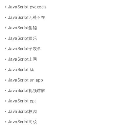
JavaScript pyexecjs
JavaScript无处不在
JavaScript集锦
JavaScript娱乐
JavaScript子表单
JavaScript上网
JavaScript kb
JavaScript uniapp
JavaScript视频讲解
JavaScript ppt
JavaScript校园
JavaScript高校