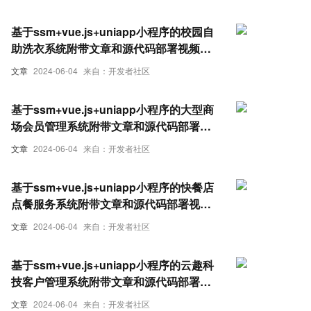
基于ssm+vue.js+uniapp小程序的校园自
助洗衣系统附带文章和源代码部署视频讲
解等
文章
2024-06-04
来自：开发者社区
基于ssm+vue.js+uniapp小程序的大型商
场会员管理系统附带文章和源代码部署视
频讲解等
文章
2024-06-04
来自：开发者社区
基于ssm+vue.js+uniapp小程序的快餐店
点餐服务系统附带文章和源代码部署视频
讲解等
文章
2024-06-04
来自：开发者社区
基于ssm+vue.js+uniapp小程序的云趣科
技客户管理系统附带文章和源代码部署视
频讲解等
文章
2024-06-04
来自：开发者社区