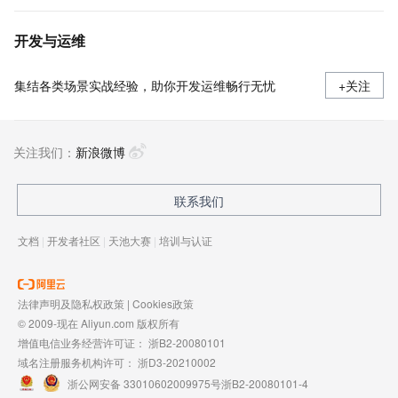
开发与运维
集结各类场景实战经验，助你开发运维畅行无忧
+关注
关注我们：
新浪微博
联系我们
文档
|
开发者社区
|
天池大赛
|
培训与认证
法律声明及隐私权政策
|
Cookies政策
© 2009-现在 Aliyun.com 版权所有
增值电信业务经营许可证：
浙B2-20080101
域名注册服务机构许可：
浙D3-20210002
浙公网安备 33010602009975号
浙B2-20080101-4