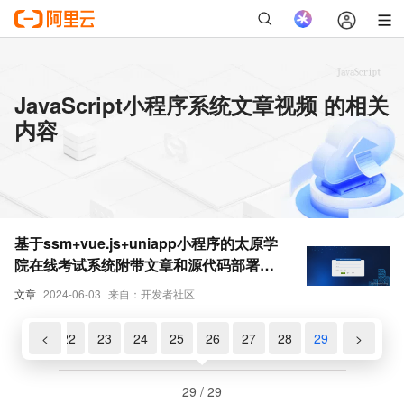
JavaScript小程序系统文章视频 的相关
内容
基于ssm+vue.js+uniapp小程序的太原学
院在线考试系统附带文章和源代码部署视
频讲解等
文章
2024-06-03
来自：开发者社区
0
21
<
22
23
24
25
26
27
28
29
>
29 / 29