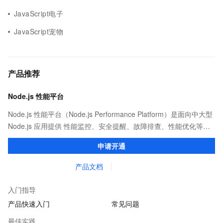
JavaScript电子
JavaScript宠物
产品推荐
Node.js 性能平台
Node.js 性能平台（Node.js Performance Platform）是面向中大型
Node.js 应用提供 性能监控、安全提醒、故障排查、性能优化等服
务的整体性解决方案。提供完善的工具链和服务，协助客户主动、
申请开通
快速发现和定位线上问题。
产品文档
入门指导
产品快速入门
常见问题
最佳实践