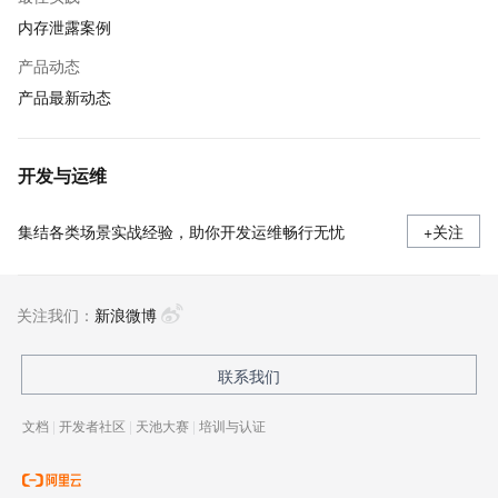
内存泄露案例
产品动态
产品最新动态
开发与运维
集结各类场景实战经验，助你开发运维畅行无忧
+关注
关注我们：
新浪微博
联系我们
文档
|
开发者社区
|
天池大赛
|
培训与认证