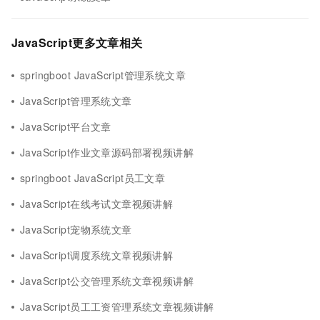
JavaScript更多文章相关
springboot JavaScript管理系统文章
JavaScript管理系统文章
JavaScript平台文章
JavaScript作业文章源码部署视频讲解
springboot JavaScript员工文章
JavaScript在线考试文章视频讲解
JavaScript宠物系统文章
JavaScript调度系统文章视频讲解
JavaScript公交管理系统文章视频讲解
JavaScript员工工资管理系统文章视频讲解