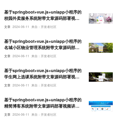
基于springboot+vue.js+uniapp小程序的
校园外卖服务系统附带文章源码部署视频
讲解等
文章
2024-06-11
来自：开发者社区
基于springboot+vue.js+uniapp小程序的
名城小区物业管理系统附带文章源码部署
视频讲解等
文章
2024-06-11
来自：开发者社区
基于springboot+vue.js+uniapp小程序的
学生网上选课系统附带文章源码部署视频
讲解等
文章
2024-06-11
来自：开发者社区
基于springboot+vue.js+uniapp小程序的
精简博客系统附带文章源码部署视频讲解
等
文章
2024-06-11
来自：开发者社区