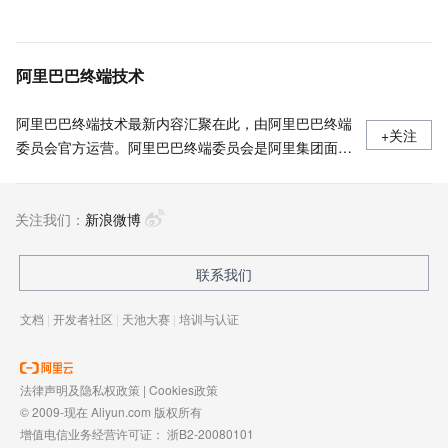
阿里巴巴终端技术
阿里巴巴终端技术最新内容汇聚在此，由阿里巴巴终端
+关注
委员会官方运营。阿里巴巴终端委员会是阿里集团面向
前端、客户端的虚拟技术组织。我们的愿景是着眼用户
体验前沿、技术创新引领业界，将面向未来，制定技术
关注我们：
策略和目标并落地执行，推动终端技术发展，帮助工程
新浪微博
师成长，打造顶级的终端体验。同时我们运营着阿里巴
巴终端域的官方公众号：阿里巴巴终端技术，欢迎关
联系我们
注。
文档
|
开发者社区
|
天池大赛
|
培训与认证
法律声明及隐私权政策
|
Cookies政策
© 2009-现在 Aliyun.com 版权所有
增值电信业务经营许可证：
浙B2-20080101