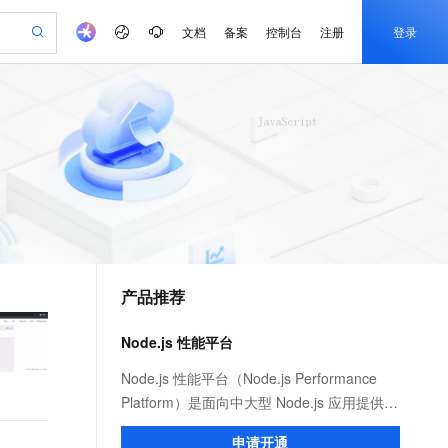
文档
备案
控制台
注册
登录
验
作计划
器
AI 活动
专业服务
服务伙伴合作计划
开发者社区
加入我们
产品动态
服务平台百炼
阿里云 OPC 创新助力计划
一站式生成采购清单，支持单品或批量购买
S产品伙伴计划（繁花）
峰会
CS
造的大模型服务与应用开发平台
Qwen Audio：打造专属 AI 语音助手
一句话生成原生可编辑精美 PPT 文稿
AI 生产力先锋
Al MaaS 服务伙伴赋能合作
域名
博文
Careers
NEW
至高可申请百万元
Qwen3.8-Max 模型上线
开启高性价比 AI 编程新体验
弹性可伸缩的云计算服务
Qwen-Audio-3.0-Realtime 端到端实时语音角色扮演
输入一句话想法, 轻松生成专业的 PPT
先锋实践拓展 AI 生产力的边界
Token 补贴，五大权
计划
海大会
伙伴信用分合作计划
商标
问答
社会招聘
益加速 OPC 成功
eek-V4-Pro
SS
一键部署幻兽帕鲁游戏服务器
飞天发布时刻
HOT
Open Search 向量检索版支
划
备案
电子书
校园招聘
pSeek-V4-Pro
视频创作，一键激活电商全链路生产力
稳定、安全、高性价比、高性能的云存储服务
一键购买专属联机服务器，轻松开启游戏
所见，即是所愿
持视频检索 Pipeline 功能
更多支持
划
公司注册
镜像站
视频生成
语音识别与合成
专属 QwenPaw
漫剧工坊：一站式动画创作平台
AI 实训营
HOT
应用身份服务 (IDaaS)
合作伙伴培训与认证
产品推荐
划
上云迁移
站生成，高效打造优质广告素材
全接入的云上超级电脑
从聊天伙伴进化为能主动干活的本地数字员工
快速生产连贯的高质量长漫剧
从基础到进阶，Agent 创客手把手教你
OpenClaw 管理能力上线
e-1.1-T2V
Qwen3-TTS-Flash
lScope
我要反馈
查询合作伙伴
畅细腻的高质量视频
离线语音合成大模型，多语言方言自适应，低延迟高稳定
n Alibaba Cloud ISV 合作
代维服务
建企业门户网站
10 分钟搭建微信、支付宝小程序
Node.js 性能平台
MaxCompute MaxFrame 提
创新加速
ope
登录合作伙伴管理后台
我要建议
站，无忧落地极速上线
以可视化方式快速构建移动和 PC 门户网站
国内短信简单易用，安全可靠，秒级触达，全球覆盖200+国家和地区。
高效部署网站，快速应用到小程序
供自动弹性内存功能
e-1.1-I2V
Cosyvoice-V3-Flash
Node.js 性能平台（Node.js Performance
安全
畅自然，细节丰富
高表现力语音合成大模型，语音克隆听感自然
我要投诉
PolarDB
Platform）是面向中大型 Node.js 应用提供
上云场景组合购
Milvus 弹性伸缩功能新增节
伴
漫剧创作，剧本、分镜、视频高效生成
100%兼容MySQL、PostgreSQL，兼容Oracle，支持集中和分布式
覆盖90%+业务场景，专享组合折扣价
点支持范围
性能监控、安全提醒、故障排查、性能优化
2V
VPN
Fun-ASR
申请开通