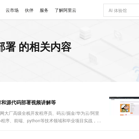
云市场
伙伴
服务
了解阿里云
AI 特惠
数据与 API
成为产品伙伴
企业增值服务
最佳实践
价格计算器
AI 场景体
基础软件
产品伙伴合
阿里云认证
市场活动
配置报价
大模型
代码部署 的相关内容
自助选配和估算价格
新方式
睿译宝，AI翻译排版一步到位
智启 AI 普惠权益
产品生态集成认证中心
企业支持计划
云上春晚
域名与网站
千问官方 MaaS 平台，为开发者和 Agent 而生，新用户赠送 1 亿 + tokens 额度
AI Coding
阿里云Maa
2026 阿里云
云服务器 E
为企业打
数据集
Windows
大模型认证
模型
NEW
交付可用成果
值低价云产品抢先购
上传文档即自动完成翻译和格式还原
至高享 1亿+免费 tokens，加速 Al 应用落地
提供智能易用的域名与建站服务
智能编程，一键
安全可靠、
产品生态伙伴
专家技术服务
云上奥运之旅
弹性计算合作
阿里云中企出
手机三要素
宝塔 Linux
全部认证
价格优势
有专属领域专家
GLM-5.2：长任务时代开源旗舰模型
阿里云 OPC 创新助力计划
千问大模型
即刻拥有 DeepS
AI 电商营销
对象存储 O
大模型
产品生态伙伴工作台
企业增值服务台
云栖战略参考
云存储合作计
云栖大会
身份实名认证
CentOS
训练营
推动算力普惠，释放技术红利
最高返9万
多领域专家智能体,一键组建 AI 虚拟交付团队
快速构建应用程序和网站，即刻迈出上云第一步
至高百万元 Token 补贴，加速一人公司成长
多元化、高性能、安全可靠的大模型服务
真正可用的 1M 上下文,一次完成代码全链路开发
轻松解锁专属 Dee
从图文生成到
云上的中国
数据库合作计
活动全景
短信
Docker
图片和
站式影视创作平台
Hermes Agent，打造自进化智能体
Token Plan 模型订阅计划
数字证书管理服务（原SSL证书）
5 分钟轻松部署
AI 广告创作
无影云电脑
企业成长
NEW
信息公告
看见新力量
云网络合作计
OCR 文字识别
JAVA
证享300元代金券
可视化编排打通从文字构思到成片全链路闭环
全托管，含MySQL、PostgreSQL、SQL Server、MariaDB多引擎
自主进化，持久记忆，越用越聪明
Qwen3.8-Max 首发尝鲜，限时加量 10 倍，夜间低至2折
实现全站HTTPS，呈现可信的WEB访问
图文、视频一
随时随地安
Kimi-K3
HappyHors
NEW
魔搭 Mode
loud
服务实践
官网公告
带文章和源代码部署视频讲解等
Kimi 最新旗舰模型，长程编程与推理利器
让文字生成流
金融模力时刻
Salesforce O
版
发票查验
全能环境
Claude Code + GStack 打造工程团队
千问办公，限时限量积分加倍
Qoder
低代码高效构
AI 建站
短信服务
型
NEW
作计划
计划
创新中心
魔搭 ModelSc
健康状态
理服务
让AI从“聊天伙伴”进化为能干活的“数字员工”
安装技能 GStack，拥有专属 AI 工程团队
你的AI工作搭子，覆盖日常办公高频场景
面向真实软件的智能体编程平台
0 代码专业建
联网大厂高级全栈开发程序员、码云/掘金/华为云/阿里
客户案例
天气预报查询
操作系统
Deepseek-v4-pro
HappyHors
态合作计划
Java、小程序、前端、python等技术领域和毕业项目实战，以
态智能体模型
旗舰 MoE 大模型，百万上下文与顶尖推理能力
图生视频，流
同享
万小智 AI 建站低至 15元/月
Qoder CN
AI 短剧/漫剧
云原生数据库 
快递物流查询
WordPress
成为服务伙
详细视频演示 请联系我获取更详细的演示视频 ...
高校合作
点，立即开启云上创新
覆盖公网/内网、递归/权威、移动APP等全场景解析服务
送.CN域名，送备案服务码
基于千问大模型等，支持代码智能生成、研发智能问答
AI助力短剧
GLM-5.2
Wan2.7-T
Ubuntu