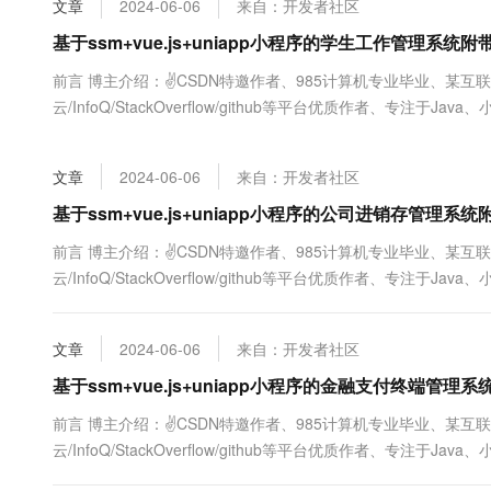
文章
2024-06-06
来自：开发者社区
大数据开发治理平台 Data
AI 产品 免费试用
网络
安全
云开发大赛
Tableau 订阅
基于ssm+vue.js+uniapp小程序的学生工作管理系
1亿+ 大模型 tokens 和 
可观测
入门学习赛
中间件
AI空中课堂在线直播课
前言 博主介绍：✌CSDN特邀作者、985计算机专业毕业、某互
云防火墙
140+云产品 免费试用
大模型服务
云/InfoQ/StackOverflow/github等平台优质作者、专注于
上云与迁云
云原生的云上边界网络安全
产品新客免费试用，最长1
数据库
及程序定制化开发、全栈讲解、就业辅导、面试辅导、简历修改。✌ 
生态解决方案
千问AI平台-Token Plan
企业出海
大模型ACA认证体验
大数据计算
文章
2024-06-06
来自：开发者社区
助力企业全员 AI 认知与能
行业生态解决方案
政企业务
媒体服务
千问AI平台-模型体验
基于ssm+vue.js+uniapp小程序的公司进销存管
开发者生态解决方案
在线体验全尺寸、多种模态
企业服务与云通信
前言 博主介绍：✌CSDN特邀作者、985计算机专业毕业、某互
AI 开发和 AI 应用解决
云/InfoQ/StackOverflow/github等平台优质作者、专注于
Happy 系列大模型
域名与网站
及程序定制化开发、全栈讲解、就业辅导、面试辅导、简历修改。✌ 
终端用户计算
文章
2024-06-06
来自：开发者社区
Serverless
基于ssm+vue.js+uniapp小程序的金融支付终端
大模型解决方案
前言 博主介绍：✌CSDN特邀作者、985计算机专业毕业、某互
开发工具
快速部署 Dify，高效搭建 
云/InfoQ/StackOverflow/github等平台优质作者、专注于
迁移与运维管理
及程序定制化开发、全栈讲解、就业辅导、面试辅导、简历修改。✌ 