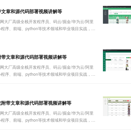
服务生态伙伴
视觉 Coding、空间感知、多模态思考等全面升级
1M上下文，专为长程任务能力而生
云工开物
企业应用
Works
Night Plan 支持 Qwen 3.8-Max
云原生大数据计算服务 MaxCompute
AI 办公
容器服务 Kub
NEW
Red Hat
统附带文章和源代码部署视频讲解等
30+ 款产品免费体验
Data Agent 驱动的一站式 Data+AI 开发治理平台
夜间 5 折，Qwen/Meoo/TokenPlan 客户专享
面向分析的企业级SaaS模式云数据仓库
AI智能应用
提供一站式管
科研合作
ERP
堂（旗舰版）
SUSE
联网大厂高级全栈开发程序员、码云/掘金/华为云/阿里
智能客服
AI 应用构建
大模型原生
CRM
Java、小程序、前端、python等技术领域和毕业项目实战，以
防护产品
2个月
自动承接线索
详细视频演示 请联系我获取更详细的演示视频 ...
建站小程序
Qoder
大模型服务平台百炼-应用模版
OA 办公系统
HOT
NEW
面向真实软件
个人版上线、团队版降价；千问3.8-Max首发发尝鲜
丰富多元化的应用模版和解决方案
力提升
财税管理
模板建站
万有无界
大模型服务平台百炼-智能体
理系统附带文章和源代码部署视频讲解等
400电话
定制建站
的模型效果
灵活可视化地构建企业级 Agent
联网大厂高级全栈开发程序员、码云/掘金/华为云/阿里
方案
广告营销
模板小程序
Java、小程序、前端、python等技术领域和毕业项目实战，以
秒悟
人工智能平台 PAI
定制小程序
云端极速 AI 
详细视频演示 请联系我获取更详细的演示视频 ...
新一代 AI 视频生成模型，深度适配广告营销等场景
AI Native 的算法工程平台，一站式完成建模、训练、推理服务部署
APP 开发
建站系统
管理系统附带文章和源代码部署视频讲解等
联网大厂高级全栈开发程序员、码云/掘金/华为云/阿里
AI 应用
10分钟微调：让0.6B模型媲美235B模
多模态数据信
Java、小程序、前端、python等技术领域和毕业项目实战，以
型
依托云原生高可用架构,实现Dify私有化部署
详细视频演示 请联系我获取更详细的演示视频 ...
用1%尺寸在特定领域达到大模型90%以上效果