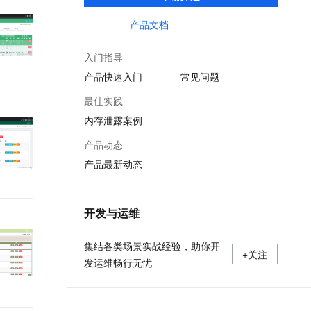
等服务的整体性解决方案。提供完善的工具
文戏情感细腻自然，动作戏激烈拳拳到肉，实现更强表演能力
支持中英文自由切换，具备更强的噪声鲁棒性
ernetes 版 ACK
云聚AI 严选权益
AI 原生数据库服务发布
SSL 证书
链和服务，协助客户主动、快速发现和定位
产品文档
，一键激活高效办公新体验
理容器应用的 K8s 服务
精选AI产品，从模型到应用全链提效
Agent 数据网关
线上问题。
堡垒机
AI 用量加速计划
云原生数据库 PolarDB
入门指导
应用
防火墙
、识别商机，让客服更高效、服务更出色。
新老同享，达量后返
Agentic Database 发布
产品快速入门
常见问题
千问办公
主机安全
NEW
最佳实践
的智能体编程平台
一站式AI生产力平台
内存泄露案例
AI 应用及服务市场
伶鹊
产品动态
企业级人与Agent协作平台，接入和调度多个数字员工
智能客服平台，对话机器人、对话分析、智能外呼
AI 应用
产品最新动态
大模型服务平台百炼 - 全妙
大模型
应用创作平台
多模态内容创作工具，已接入 DeepSeek
自然语言处理
开发与运维
数据标注
集结各类场景实战经验，助你开
+关注
机器学习
发运维畅行无忧
息提取
与 AI 智能体进行实时音视频通话
从文本、图片、视频中提取结构化的属性信息
构建支持视频理解的 AI 音视频实时通话应用