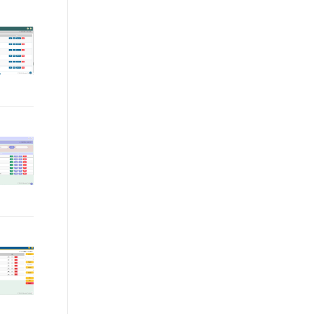
t.diy 一步搞定创意建站
构建大模型应用的安全防护体系
通过自然语言交互简化开发流程,全栈开发支持
通过阿里云安全产品对 AI 应用进行安全防护