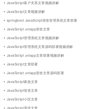
JavaScript客户关系文章视频讲解
JavaScript文章视频讲解
springboot JavaScript宿舍管理系统文章部署
JavaScript uniapp宿舍文章
JavaScript管理系统文章视频讲解
JavaScript管理系统文章源码部署视频讲解
JavaScript uniapp文章部署视频讲解
JavaScript文章部署
JavaScript uniapp宿舍文章源码部署
JavaScript家政文章
JavaScript宿舍文章
JavaScript小区文章
JavaScript系统文章