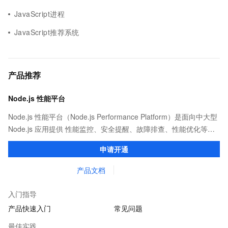
JavaScript进程
JavaScript推荐系统
产品推荐
Node.js 性能平台
Node.js 性能平台（Node.js Performance Platform）是面向中大型
Node.js 应用提供 性能监控、安全提醒、故障排查、性能优化等服
务的整体性解决方案。提供完善的工具链和服务，协助客户主动、
申请开通
快速发现和定位线上问题。
产品文档
入门指导
产品快速入门
常见问题
最佳实践