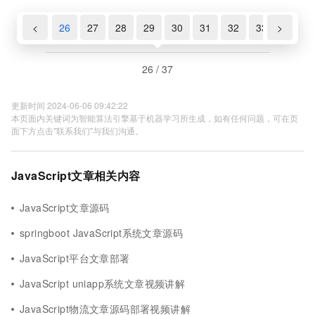
24
25
<
26
27
28
29
30
31
32
33
>
34
26 / 37
更新时间 2024-06-06 09:42:22
本页面内关键词为智能算法引擎基于机器学习所生成，如有任何问题，可在页
面下方点击"联系我们"与我们沟通。
JavaScript文章相关内容
JavaScript文章源码
springboot JavaScript系统文章源码
JavaScript平台文章部署
JavaScript uniapp系统文章视频讲解
JavaScript物流文章源码部署视频讲解