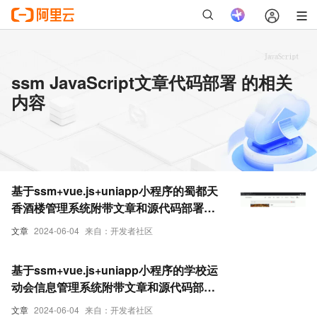
ssm JavaScript文章代码部署 的相关
内容
基于ssm+vue.js+uniapp小程序的蜀都天
香酒楼管理系统附带文章和源代码部署视
频讲解等
文章
2024-06-04
来自：开发者社区
基于ssm+vue.js+uniapp小程序的学校运
动会信息管理系统附带文章和源代码部署
视频讲解等
文章
2024-06-04
来自：开发者社区