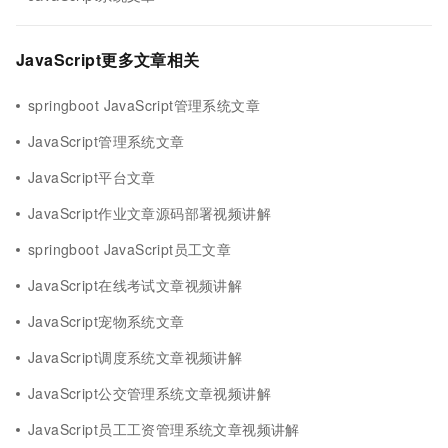
JavaScript更多文章相关
springboot JavaScript管理系统文章
JavaScript管理系统文章
JavaScript平台文章
JavaScript作业文章源码部署视频讲解
springboot JavaScript员工文章
JavaScript在线考试文章视频讲解
JavaScript宠物系统文章
JavaScript调度系统文章视频讲解
JavaScript公交管理系统文章视频讲解
JavaScript员工工资管理系统文章视频讲解