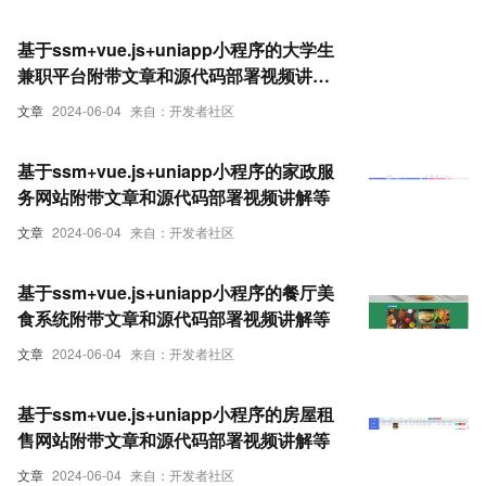
基于ssm+vue.js+uniapp小程序的大学生
兼职平台附带文章和源代码部署视频讲解
等
文章
2024-06-04
来自：开发者社区
基于ssm+vue.js+uniapp小程序的家政服
务网站附带文章和源代码部署视频讲解等
文章
2024-06-04
来自：开发者社区
基于ssm+vue.js+uniapp小程序的餐厅美
食系统附带文章和源代码部署视频讲解等
文章
2024-06-04
来自：开发者社区
基于ssm+vue.js+uniapp小程序的房屋租
售网站附带文章和源代码部署视频讲解等
文章
2024-06-04
来自：开发者社区