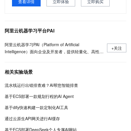
查看详情
立即体验
立即购买
阿里云机器学习平台PAI
阿里云机器学习PAI（Platform of Artificial
+关注
Intelligence）面向企业及开发者，提供轻量化、高性价
比的云原生机器学习平台，涵盖PAI-iTAG智能标注平
台、PAI-Designer（原Studio）可视化建模平台、PAI-
相关实验场景
DSW云原生交互式建模平台、PAI-DLC云原生AI基础平
台、PAI-EAS云原生弹性推理服务平台，支持千亿特
流水线运行出错排查难？AI帮您智能排查
征、万亿样本规模加速训练，百余落地场景，全面提升
工程效率。
基于ECS部署一款规划行程的AI Agent
基于dify快速构建一款定制化AI工具
通过云原生API网关进行AI缓存
基于ECS部署DeepSeek个人专属AI网站