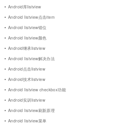
Android库listview
Android listview点击item
Android listview错位
Android listview颜色
Android继承listview
Android listview解决办法
Android点击listview
Android技术listview
Android listview checkbox功能
Android实训listview
Android listview刷新原理
Android listview菜单