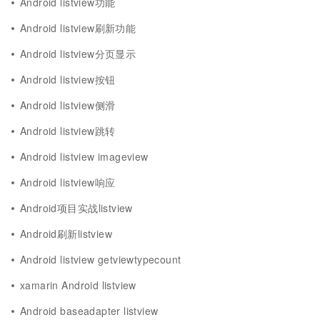
Android listview功能
Android listview刷新功能
Android listview分页显示
Android listview按钮
Android listview侧滑
Android listview跳转
Android listview imageview
Android listview响应
Android项目实战listview
Android刷新listview
Android listview getviewtypecount
xamarin Android listview
Android baseadapter listview