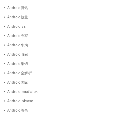
Android腾讯
Android较量
Android vs
Android专家
Android华为
Android find
Android集锦
Android全解析
Android国际
Android mediatek
Android please
Android着色