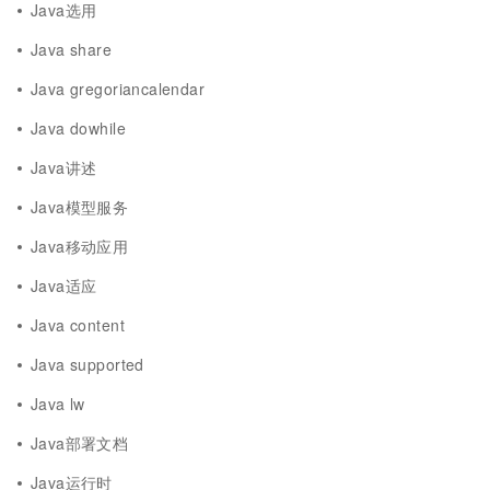
Java选用
Java share
Java gregoriancalendar
Java dowhile
Java讲述
Java模型服务
Java移动应用
Java适应
Java content
Java supported
Java lw
Java部署文档
Java运行时