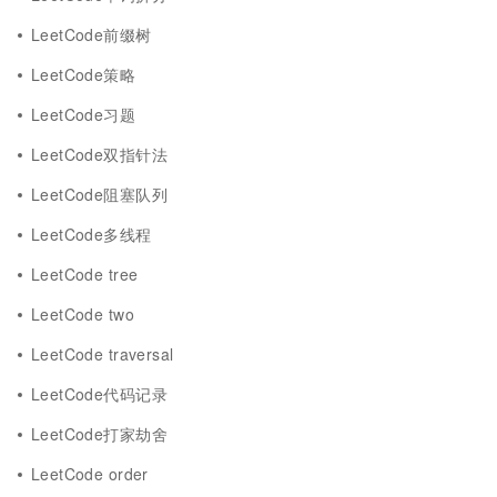
LeetCode前缀树
LeetCode策略
LeetCode习题
LeetCode双指针法
LeetCode阻塞队列
LeetCode多线程
LeetCode tree
LeetCode two
LeetCode traversal
LeetCode代码记录
LeetCode打家劫舍
LeetCode order