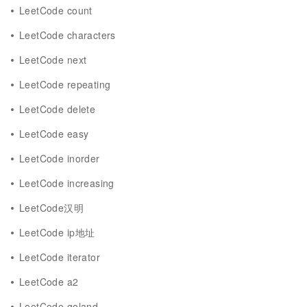
LeetCode count
LeetCode characters
LeetCode next
LeetCode repeating
LeetCode delete
LeetCode easy
LeetCode inorder
LeetCode increasing
LeetCode汉明
LeetCode ip地址
LeetCode iterator
LeetCode a2
LeetCode goland