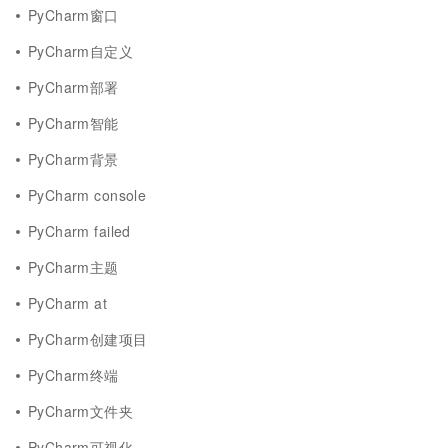
PyCharm窗口
PyCharm自定义
PyCharm部署
PyCharm智能
PyCharm背景
PyCharm console
PyCharm failed
PyCharm主题
PyCharm at
PyCharm创建项目
PyCharm终端
PyCharm文件夹
PyCharm可视化