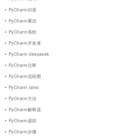
PyCharm闪退
PyCharm重启
PyCharm系统
PyCharm开发者
PyCharm deepseek
PyCharm注释
PyCharm流程图
PyCharm latex
PyCharm方法
PyCharm解释器
PyCharm虚拟
PyCharm步骤