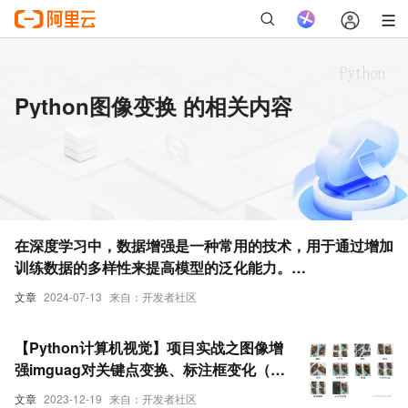
Python图像变换 的相关内容
在深度学习中，数据增强是一种常用的技术，用于通过增加
训练数据的多样性来提高模型的泛化能力。
`albumentations`是一个强大的Python库，用于图像增
文章
2024-07-13
来自：开发者社区
强，支持多种图像变换操作，并且可以与深度学习框架（如
PyTorch、TensorFlow等）无缝集成。
【Python计算机视觉】项目实战之图像增
强imguag对关键点变换、标注框变化（附
源码 超详细必看）
文章
2023-12-19
来自：开发者社区