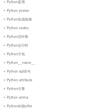
Python是用
Python jmeter
Python实战指南
Python codec
Python贝叶斯
Python运行时
Python方包
Python__name__
Python sql语句
Python attribute
Python引擎
Python arima
Python剑指offer