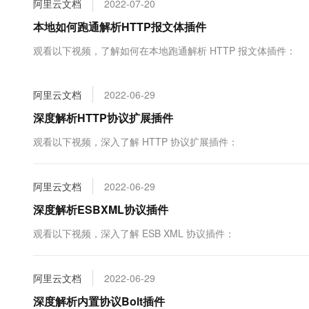
阿里云文档
2022-07-20
大数据开发治理平台 Data
AI 产品 免费试用
网络
安全
云开发大赛
Tableau 订阅
本地如何跑通解析HTTP报文体插件
1亿+ 大模型 tokens 和 
可观测
入门学习赛
中间件
AI空中课堂在线直播课
观看以下视频，了解如何在本地跑通解析 HTTP 报文体插件：
云防火墙
140+云产品 免费试用
大模型服务
上云与迁云
云原生的云上边界网络安全
产品新客免费试用，最长1
数据库
生态解决方案
千问AI平台-Token Plan
阿里云文档
2022-06-29
企业出海
大模型ACA认证体验
大数据计算
助力企业全员 AI 认知与能
行业生态解决方案
深度解析HTTP协议扩展插件
政企业务
媒体服务
千问AI平台-模型体验
开发者生态解决方案
观看以下视频，深入了解 HTTP 协议扩展插件：
在线体验全尺寸、多种模态
企业服务与云通信
AI 开发和 AI 应用解决
Happy 系列大模型
域名与网站
阿里云文档
2022-06-29
深度解析ESBXML协议插件
终端用户计算
观看以下视频，深入了解 ESB XML 协议插件：
Serverless
大模型解决方案
开发工具
快速部署 Dify，高效搭建 
阿里云文档
2022-06-29
迁移与运维管理
深度解析内置协议Bolt插件