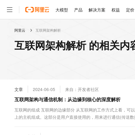
大模型
产品
解决方案
权益
定价
阿里云
互联网架构解析
大模型
产品
解决方案
权益
定价
云市场
伙伴
服务
了解阿里云
精选产品
精选解决方案
普惠上云
产品定价
精选商城
成为销售伙伴
售前咨询
为什么选择阿里云
千问AI平台
互联网架构解析 的相关内
了解云产品的定价详情
大模型服务平台百炼
睿译宝，AI翻译排版一
普惠上云 官方力荐
分销伙伴
在线服务
网站建设
什么是云计算
大
大模型服务与应用平台
上传文档即自动完成翻译和
云服务器38元/年起，超
咨询伙伴
多端小程序
技术领先
云上成本管理
售后服务
轻量应用服务器
GLM-5.2：长任务时代
官方推荐返现计划
大模型
精选产品
精选解决方案
Salesforce 国际版订阅
稳定可靠
管理和优化成本
推荐新用户得奖励，单订单
销售伙伴合作计划
自助服务
友盟天域
安全合规
人工智能与机器学习
AI
文本生成
云数据库 RDS
Hermes Agent，打造
云工开物
无影生态合作计划
在线服务
文章
2024-06-05
来自：开发者社区
观测云
分析师报告
自主进化，持久记忆，越用
高校专属算力普惠，学生认
计算
互联网应用开发
Qwen3.8-Max
HOT
Salesforce On Alibaba C
工单服务
互联网架构与通信机制：从边缘到核心的深度解析
智能体时代全能旗舰模型
Tuya 物联网平台阿里云
研究报告与白皮书
人工智能平台 PAI
快速拥有专属 OpenClaw
大模
Consulting Partner 合
大数据
容器
免费试用
短信专区
一站式AI开发、训练和推
互联网的组成 互联网的边缘部分 从互联网的工作方式上看，可以划
蓝凌 OA
Qwen3.7-Plus
AI 大模型销售与服务生
现代化应用
上的主机组成。这部分是用户直接使用的，用来进行通信(传送数据、
存储
天池大赛
能看、能想、能动手的多模
云解析DNS
解决方案免费试用 新老
电子合同
最高领取价值200元试用
安全
网络与CDN
AI 算法大赛
Qwen3-VL-Plus
畅捷通