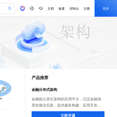
文档
备案
控制台
注册
登录
验
作计划
器
AI 活动
专业服务
服务伙伴合作计划
开发者社区
加入我们
产品动态
服务平台百炼
阿里云 OPC 创新助力计划
一站式生成采购清单，支持单品或批量购买
可编辑精美 PPT 文稿
S产品伙伴计划（繁花）
峰会
CS
造的大模型服务与应用开发平台
Agency Agents：拥有专属领域专家
AI 生产力先锋
Al MaaS 服务伙伴赋能合作
域名
博文
Careers
至高可申请百万元
Qwen3.8-Max 模型上线
 轻松生成专业的 PPT
开启高性价比 AI 编程新体验
弹性可伸缩的云计算服务
先锋实践拓展 AI 生产力的边界
多领域专家智能体,一键组建 AI 虚拟交付团队
Token 补贴，五大权
计划
海大会
伙伴信用分合作计划
商标
问答
社会招聘
益加速 OPC 成功
帕鲁游戏服务器
SS
HappyHorse 打造一站式影视创作平台
飞天发布时刻
HOT
Open Search 向量检索版支
划
备案
电子书
校园招聘
联机服务器，轻松开启游戏
视频创作，一键激活电商全链路生产力
稳定、安全、高性价比、高性能的云存储服务
所见，即是所愿
持视频检索 Pipeline 功能
可视化编排打通从文字构思到成片全链路闭环
更多支持
划
公司注册
镜像站
视频生成
语音识别与合成
 智能体与工作流应用
漫剧工坊：一站式动画创作平台
AI 实训营
应用身份服务 (IDaaS)
合作伙伴培训与认证
产品推荐
划
上云迁移
站生成，高效打造优质广告素材
全接入的云上超级电脑
通过阿里云百炼高效搭建AI应用,助力高效开发
快速生产连贯的高质量长漫剧
从基础到进阶，Agent 创客手把手教你
OpenClaw 管理能力上线
e-1.1-T2V
Qwen3-TTS-Flash
lScope
我要反馈
查询合作伙伴
畅细腻的高质量视频
离线语音合成大模型，多语言方言自适应，低延迟高稳定
n Alibaba Cloud ISV 合作
代维服务
建企业门户网站
10 分钟搭建微信、支付宝小程序
金融分布式架构
MaxCompute MaxFrame 提
创新加速
ope
登录合作伙伴管理后台
我要建议
站，无忧落地极速上线
以可视化方式快速构建移动和 PC 门户网站
国内短信简单易用，安全可靠，秒级触达，全球覆盖200+国家和地区。
高效部署网站，快速应用到小程序
供自动弹性内存功能
e-1.1-I2V
Cosyvoice-V3-Flash
金融级云原生架构的应用平台，沉淀金融场
安全
畅自然，细节丰富
高表现力语音合成大模型，语音克隆听感自然
我要投诉
PolarDB
景的最佳实践，提供服务构建、应用开发、
上云场景组合购
Milvus 弹性伸缩功能新增节
伴
漫剧创作，剧本、分镜、视频高效生成
100%兼容MySQL、PostgreSQL，兼容Oracle，支持集中和分布式
覆盖90%+业务场景，专享组合折扣价
点支持范围
部署发布、服务治理、监控运维、容灾高可
2V
VPN
Fun-ASR
立即开通