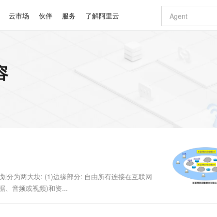
云市场
伙伴
服务
了解阿里云
AI 特惠
数据与 API
成为产品伙伴
企业增值服务
最佳实践
价格计算器
AI 场景体
基础软件
产品伙伴合
阿里云认证
市场活动
配置报价
大模型
容
自助选配和估算价格
步到位
智启 AI 普惠权益
产品生态集成认证中心
企业支持计划
云上春晚
域名与网站
Qwen Audio：打造专属 AI 语音助手
千问官方 MaaS 平台，为开发者和 Agent 而生，新用户赠送 1 亿 + tokens 额度
一句话生成原生
AI Coding
阿里云Maa
2026 阿里云
云服务器 E
为企业打
数据集
Windows
大模型认证
模型
NEW
NEW
格式还原
值低价云产品抢先购
至高享 1亿+免费 tokens，加速 Al 应用落地
提供智能易用的域名与建站服务
Qwen-Audio-3.0-Realtime 端到端实时语音角色扮演
输入一句话想法,
智能编程，一键
安全可靠、
产品生态伙伴
专家技术服务
云上奥运之旅
弹性计算合作
阿里云中企出
手机三要素
宝塔 Linux
全部认证
价格优势
开源旗舰模型
即刻拥有 DeepSeek-V4-Pro
阿里云 OPC 创新助力计划
千问大模型
一键部署幻兽
AI 电商营销
对象存储 O
大模型
产品生态伙伴工作台
企业增值服务台
云栖战略参考
云存储合作计
云栖大会
身份实名认证
CentOS
训练营
推动算力普惠，释放技术红利
最高返9万
真正可用的 1M 上下文,一次完成代码全链路开发
快速构建应用程序和网站，即刻迈出上云第一步
轻松解锁专属 DeepSeek-V4-Pro
至高百万元 Token 补贴，加速一人公司成长
多元化、高性能、安全可靠的大模型服务
一键购买专属
从图文生成到
云上的中国
数据库合作计
活动全景
短信
Docker
图片和
自进化智能体
5 分钟轻松部署专属 QwenPaw
Token Plan 模型订阅计划
数字证书管理服务（原SSL证书）
高效搭建 AI
AI 广告创作
无影云电脑
企业成长
NEW
HOT
信息公告
看见新力量
云网络合作计
OCR 文字识别
JAVA
越聪明
证享300元代金券
全托管，含MySQL、PostgreSQL、SQL Server、MariaDB多引擎
Qwen3.8-Max 首发尝鲜，限时加量 10 倍，夜间低至2折
实现全站HTTPS，呈现可信的WEB访问
从聊天伙伴进化为能主动干活的本地数字员工
图文、视频一
随时随地安
Kimi-K3
HappyHors
NEW
魔搭 Mode
loud
服务实践
官网公告
Kimi 最新旗舰模型，长程编程与推理利器
让文字生成流
金融模力时刻
Salesforce O
版
发票查验
全能环境
Claude Code + GStack 打造工程团队
千问办公，限时限量积分加倍
Qoder
低代码高效构
AI 建站
短信服务
型
NEW
作计划
计划
创新中心
魔搭 ModelSc
健康状态
理服务
让AI从“聊天伙伴”进化为能干活的“数字员工”
安装技能 GStack，拥有专属 AI 工程团队
你的AI工作搭子，覆盖日常办公高频场景
面向真实软件的智能体编程平台
0 代码专业建
分为两大块: (1)边缘部分: 自由所有连接在互联网
客户案例
天气预报查询
操作系统
Deepseek-v4-pro
HappyHors
态合作计划
音频或视频)和资...
态智能体模型
旗舰 MoE 大模型，百万上下文与顶尖推理能力
图生视频，流
同享
万小智 AI 建站低至 15元/月
Qoder CN
AI 短剧/漫剧
云原生数据库 
快递物流查询
WordPress
成为服务伙
高校合作
点，立即开启云上创新
覆盖公网/内网、递归/权威、移动APP等全场景解析服务
送.CN域名，送备案服务码
基于千问大模型等，支持代码智能生成、研发智能问答
AI助力短剧
GLM-5.2
Wan2.7-T
Ubuntu