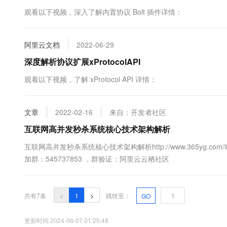
10 分钟在聊天系统中增加
专有云
观看以下视频，深入了解内置协议 Bolt 插件详情：
阿里云文档
2022-06-29
深度解析协议扩展xProtocolAPI
观看以下视频，了解 xProtocol API 详情：
文章
2022-02-16
来自：开发者社区
互联网高并发秒杀系统核心技术架构解析
互联网高并发秒杀系统核心技术架构解析http://www.365yg.com
加群：545737853 ，群验证：阿里云云栖社区
共有7条
<
1
>
跳转至：
GO
更新时间 2024-06-07 01:25:48