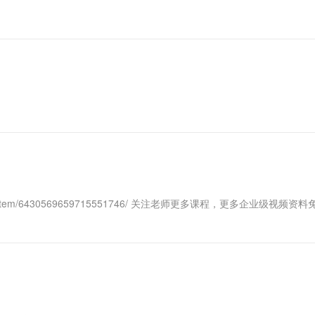
一个 AI 助手
超强辅助，Bol
即刻拥有 DeepSeek-R1 满血版
在企业官网、通讯软件中为客户提供 AI 客服
多种方案随心选，轻松解锁专属 DeepSeek
/item/6430569659715551746/ 关注老师更多课程，更多企业级视频资