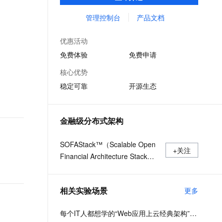
用等全栈式解决方案，兼容Dubbo、Spring
文戏情感细腻自然，动作戏激烈拳拳到肉，实现更强表演能力
支持中英文自由切换，具备更强的噪声鲁棒性
ernetes 版 ACK
云聚AI 严选权益
AI 原生数据库服务发布
SSL 证书
Cloud等微服务运行环境，助力客户各类应用
管理控制台
产品文档
，一键激活高效办公新体验
理容器应用的 K8s 服务
精选AI产品，从模型到应用全链提效
Agent 数据网关
轻松转型分布式架构
堡垒机
AI 用量加速计划
云原生数据库 PolarDB
优惠活动
应用
防火墙
、识别商机，让客服更高效、服务更出色。
新老同享，达量后返
Agentic Database 发布
免费体验
免费申请
千问办公
主机安全
NEW
核心优势
的智能体编程平台
一站式AI生产力平台
稳定可靠
开源生态
AI 应用及服务市场
伶鹊
企业级人与Agent协作平台，接入和调度多个数字员工
智能客服平台，对话机器人、对话分析、智能外呼
AI 应用
金融级分布式架构
大模型服务平台百炼 - 全妙
大模型
应用创作平台
多模态内容创作工具，已接入 DeepSeek
SOFAStack™（Scalable Open
自然语言处理
+关注
Financial Architecture Stack）
数据标注
是一套用于快速构建金融级分布
式架构的中间件，也是在金融场
机器学习
相关实验场景
更多
景里锤炼出来的最佳实践。
息提取
与 AI 智能体进行实时音视频通话
从文本、图片、视频中提取结构化的属性信息
构建支持视频理解的 AI 音视频实时通话应用
每个IT人都想学的“Web应用上云经典架构”实战