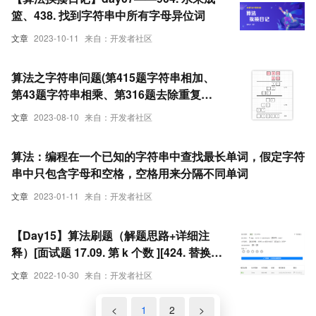
篮、438. 找到字符串中所有字母异位词
文章
2023-10-11
来自：开发者社区
算法之字符串问题(第415题字符串相加、
第43题字符串相乘、第316题去除重复字
母)
文章
2023-08-10
来自：开发者社区
算法：编程在一个已知的字符串中查找最长单词，假定字符
串中只包含字母和空格，空格用来分隔不同单词
文章
2023-01-11
来自：开发者社区
【Day15】算法刷题（解题思路+详细注
释）[面试题 17.09. 第 k 个数 ][424. 替换后
的最长重复字符 ][438. 找到字符串中所有
文章
2022-10-30
来自：开发者社区
字母异位词 ]
<
1
2
>