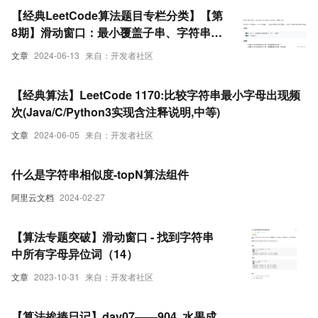
【经典LeetCode算法题目专栏分类】【第
8期】滑动窗口：最小覆盖子串、字符串排
列、找所有字母异位词、 最长无重复子串
文章
2024-06-13
来自：开发者社区
【经典算法】LeetCode 1170:比较字符串最小字母出现频
次(Java/C/Python3实现含注释说明,中等)
文章
2024-06-05
来自：开发者社区
什么是字符串相似度-topN算法组件
阿里云文档
2024-02-27
【算法专题突破】滑动窗口 - 找到字符串
中所有字母异位词（14）
文章
2023-10-31
来自：开发者社区
【算法挨揍日记】day07——904. 水果成