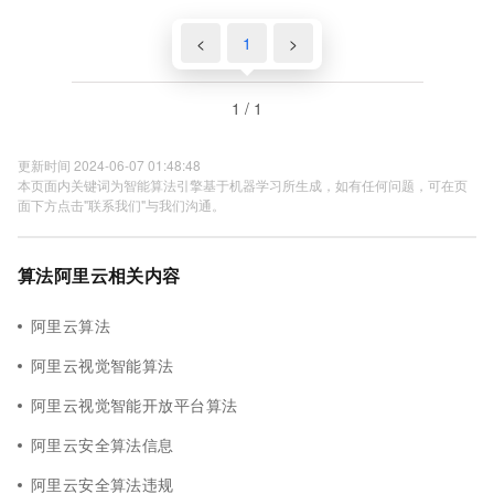
<
1
>
1 / 1
更新时间 2024-06-07 01:48:48
本页面内关键词为智能算法引擎基于机器学习所生成，如有任何问题，可在页
面下方点击"联系我们"与我们沟通。
算法阿里云相关内容
阿里云算法
阿里云视觉智能算法
阿里云视觉智能开放平台算法
阿里云安全算法信息
阿里云安全算法违规