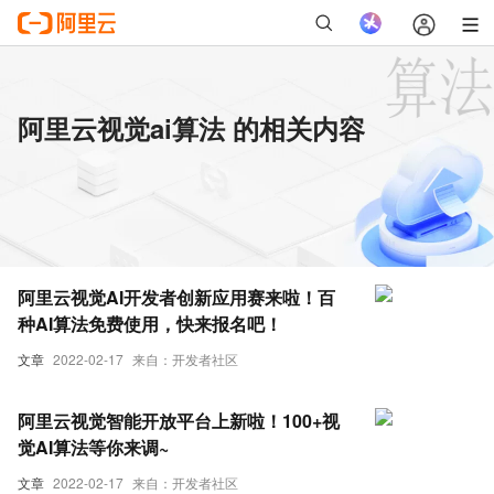
阿里云视觉ai算法 的相关内容
阿里云视觉AI开发者创新应用赛来啦！百
种AI算法免费使用，快来报名吧！
文章
2022-02-17
来自：开发者社区
阿里云视觉智能开放平台上新啦！100+视
觉AI算法等你来调~
文章
2022-02-17
来自：开发者社区