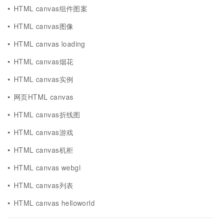
HTML canvas组件图案
HTML canvas图像
HTML canvas loading
HTML canvas烟花
HTML canvas实例
网页HTML canvas
HTML canvas折线图
HTML canvas游戏
HTML canvas机柜
HTML canvas webgl
HTML canvas列表
HTML canvas helloworld