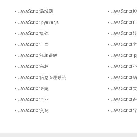
JavaScript局域网
JavaScrip
JavaScript pyexecjs
JavaScrip
JavaScript集锦
JavaScript
JavaScript上网
JavaScript
JavaScript视频讲解
JavaScript p
JavaScript高校
JavaScrip
JavaScript信息管理系统
JavaScript
JavaScript医院
JavaScrip
JavaScript企业
JavaScript
JavaScript交易
JavaScript