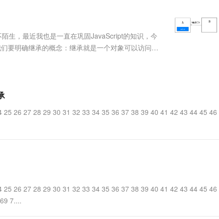
服务生态伙伴
视觉 Coding、空间感知、多模态思考等全面升级
1M上下文，专为长程任务能力而生
云工开物
企业应用
Works
Night Plan 支持 Qwen 3.8-Max
云原生大数据计算服务 MaxCompute
AI 办公
容器服务 Kub
NEW
Red Hat
30+ 款产品免费体验
Data Agent 驱动的一站式 Data+AI 开发治理平台
夜间 5 折，Qwen/Meoo/TokenPlan 客户专享
面向分析的企业级SaaS模式云数据仓库
AI智能应用
提供一站式管
科研合作
ERP
堂（旗舰版）
SUSE
不陌生，最近我也是一直在巩固JavaScript的知识，今
智能客服
AI 应用构建
大模型原生
CRM
首先我们要明确继承的概念：继承就是一个对象可以访问另
防护产品
2个月
自动承接线索
r属性，这个是不是我们接触CSS的时候，会有样式继承
建站小程序
Qoder
大模型服务平台百炼-应用模版
OA 办公系统
HOT
NEW
面向真实软件
个人版上线、团队版降价；千问3.8-Max首发发尝鲜
丰富多元化的应用模版和解决方案
力提升
财税管理
模板建站
万有无界
大模型服务平台百炼-智能体
承
400电话
定制建站
的模型效果
灵活可视化地构建企业级 Agent
24 25 26 27 28 29 30 31 32 33 34 35 36 37 38 39 40 41 42 43 44 45 46
方案
广告营销
模板小程序
秒悟
人工智能平台 PAI
定制小程序
云端极速 AI 
新一代 AI 视频生成模型，深度适配广告营销等场景
AI Native 的算法工程平台，一站式完成建模、训练、推理服务部署
APP 开发
建站系统
24 25 26 27 28 29 30 31 32 33 34 35 36 37 38 39 40 41 42 43 44 45 46
AI 应用
10分钟微调：让0.6B模型媲美235B模
多模态数据信
9 7....
型
依托云原生高可用架构,实现Dify私有化部署
用1%尺寸在特定领域达到大模型90%以上效果