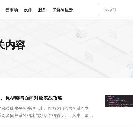
云市场
伙伴
服务
了解阿里云
AI 特惠
数据与 API
成为产品伙伴
企业增值服务
最佳实践
价格计算器
AI 场景体
基础软件
产品伙伴合
阿里云认证
市场活动
配置报价
大模型
相关内容
自助选配和估算价格
步到位
智启 AI 普惠权益
产品生态集成认证中心
企业支持计划
云上春晚
域名与网站
Qwen Audio：打造专属 AI 语音助手
千问官方 MaaS 平台，为开发者和 Agent 而生，新用户赠送 1 亿 + tokens 额度
一句话生成原生
AI Coding
阿里云Maa
2026 阿里云
云服务器 E
为企业打
数据集
Windows
大模型认证
模型
NEW
NEW
格式还原
值低价云产品抢先购
至高享 1亿+免费 tokens，加速 Al 应用落地
提供智能易用的域名与建站服务
Qwen-Audio-3.0-Realtime 端到端实时语音角色扮演
输入一句话想法,
智能编程，一键
安全可靠、
产品生态伙伴
专家技术服务
云上奥运之旅
弹性计算合作
阿里云中企出
手机三要素
宝塔 Linux
全部认证
价格优势
开源旗舰模型
即刻拥有 DeepSeek-V4-Pro
阿里云 OPC 创新助力计划
千问大模型
一键部署幻兽
AI 电商营销
对象存储 O
大模型
产品生态伙伴工作台
企业增值服务台
云栖战略参考
云存储合作计
云栖大会
身份实名认证
CentOS
训练营
推动算力普惠，释放技术红利
最高返9万
真正可用的 1M 上下文,一次完成代码全链路开发
快速构建应用程序和网站，即刻迈出上云第一步
轻松解锁专属 DeepSeek-V4-Pro
至高百万元 Token 补贴，加速一人公司成长
多元化、高性能、安全可靠的大模型服务
一键购买专属
从图文生成到
云上的中国
数据库合作计
活动全景
短信
Docker
图片和
自进化智能体
5 分钟轻松部署专属 QwenPaw
Token Plan 模型订阅计划
数字证书管理服务（原SSL证书）
高效搭建 AI
AI 广告创作
无影云电脑
企业成长
NEW
HOT
信息公告
看见新力量
云网络合作计
OCR 文字识别
JAVA
越聪明
证享300元代金券
全托管，含MySQL、PostgreSQL、SQL Server、MariaDB多引擎
Qwen3.8-Max 首发尝鲜，限时加量 10 倍，夜间低至2折
实现全站HTTPS，呈现可信的WEB访问
从聊天伙伴进化为能主动干活的本地数字员工
图文、视频一
随时随地安
Kimi-K3
HappyHors
NEW
魔搭 Mode
loud
服务实践
官网公告
解密原型、原型链与面向对象实战攻略
Kimi 最新旗舰模型，长程编程与推理利器
让文字生成流
金融模力时刻
Salesforce O
版
发票查验
全能环境
Claude Code + GStack 打造工程团队
千问办公，限时限量积分加倍
Qoder
低代码高效构
AI 建站
短信服务
型
NEW
作计划
计划
创新中心
魔搭 ModelSc
健康状态
理服务
让AI从“聊天伙伴”进化为能干活的“数字员工”
安装技能 GStack，拥有专属 AI 工程团队
你的AI工作搭子，覆盖日常办公高频场景
面向真实软件的智能体编程平台
0 代码专业建
攀登至高技能水平的关键一步。作为这门语言的基石之
客户案例
天气预报查询
操作系统
Deepseek-v4-pro
HappyHors
态合作计划
着对象间关系的构建与数据结构的设计。其中，原型
态智能体模型
旗舰 MoE 大模型，百万上下文与顶尖推理能力
图生视频，流
同享
万小智 AI 建站低至 15元/月
Qoder CN
AI 短剧/漫剧
云原生数据库 
快递物流查询
WordPress
成为服务伙
vaScript对象的血缘与能力传承。本篇讨论将详尽
高校合作
点，立即开启云上创新
覆盖公网/内网、递归/权威、移动APP等全场景解析服务
送.CN域名，送备案服务码
基于千问大模型等，支持代码智能生成、研发智能问答
AI助力短剧
GLM-5.2
Wan2.7-T
...
Ubuntu