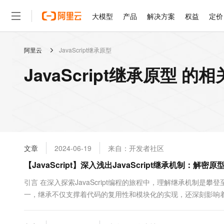
大模型
产品
解决方案
权益
定价
阿里云
JavaScript继承原型
大模型
产品
解决方案
权益
定价
云市场
伙伴
服务
了解阿里云
精选产品
精选解决方案
普惠上云
产品定价
精选商城
成为销售伙伴
售前咨询
为什么选择阿里云
千问AI平台
JavaScript继承原型 的
了解云产品的定价详情
大模型服务平台百炼
睿译宝，AI翻译排版一
普惠上云 官方力荐
分销伙伴
在线服务
网站建设
什么是云计算
大
大模型服务与应用平台
上传文档即自动完成翻译和
云服务器38元/年起，超
咨询伙伴
多端小程序
技术领先
云上成本管理
售后服务
轻量应用服务器
GLM-5.2：长任务时代
官方推荐返现计划
大模型
精选产品
精选解决方案
Salesforce 国际版订阅
稳定可靠
管理和优化成本
推荐新用户得奖励，单订单
销售伙伴合作计划
自助服务
友盟天域
安全合规
人工智能与机器学习
AI
文本生成
云数据库 RDS
Hermes Agent，打造
云工开物
无影生态合作计划
在线服务
文章
2024-06-19
来自：开发者社区
观测云
分析师报告
自主进化，持久记忆，越用
高校专属算力普惠，学生认
计算
互联网应用开发
Qwen3.8-Max
HOT
Salesforce On Alibaba C
工单服务
【JavaScript】深入浅出JavaScript继承机制：
智能体时代全能旗舰模型
Tuya 物联网平台阿里云
研究报告与白皮书
人工智能平台 PAI
快速拥有专属 OpenClaw
大模
Consulting Partner 合
大数据
容器
免费试用
短信专区
一站式AI开发、训练和推
引言 在深入探索JavaScript编程的旅程中，理解继承机制是
蓝凌 OA
Qwen3.7-Plus
AI 大模型销售与服务生
现代化应用
一，继承不仅支撑着代码的复用性和模块化的实现，还深刻影响
存储
天池大赛
能看、能想、能动手的多模
云解析DNS
解决方案免费试用 新老
电子合同
链扮演着核心角色，它定义了对象属性和方法的查找规则，串联起Ja
最高领取价值200元试用
安全
网络与CDN
AI 算法大赛
Qwen3-VL-Plus
剖析继承的概念，从基本原理到多种实现方式，旨在为您铺设一条通
畅捷通