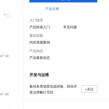
等服务的整体性解决方案。提供完善的工具
文戏情感细腻自然，动作戏激烈拳拳到肉，实现更强表演能力
支持中英文自由切换，具备更强的噪声鲁棒性
ernetes 版 ACK
云聚AI 严选权益
AI 原生数据库服务发布
SSL 证书
链和服务，协助客户主动、快速发现和定位
产品文档
，一键激活高效办公新体验
理容器应用的 K8s 服务
精选AI产品，从模型到应用全链提效
Agent 数据网关
线上问题。
堡垒机
AI 用量加速计划
云原生数据库 PolarDB
入门指导
应用
防火墙
、识别商机，让客服更高效、服务更出色。
新老同享，达量后返
Agentic Database 发布
产品快速入门
常见问题
千问办公
主机安全
NEW
最佳实践
的智能体编程平台
一站式AI生产力平台
内存泄露案例
AI 应用及服务市场
伶鹊
产品动态
企业级人与Agent协作平台，接入和调度多个数字员工
智能客服平台，对话机器人、对话分析、智能外呼
 47 48
AI 应用
产品最新动态
大模型服务平台百炼 - 全妙
大模型
应用创作平台
多模态内容创作工具，已接入 DeepSeek
自然语言处理
开发与运维
数据标注
集结各类场景实战经验，助你开
+关注
机器学习
发运维畅行无忧
 47 48
息提取
与 AI 智能体进行实时音视频通话
从文本、图片、视频中提取结构化的属性信息
构建支持视频理解的 AI 音视频实时通话应用