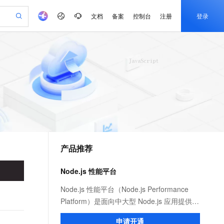
文档
备案
控制台
注册
登录
验
作计划
器
AI 活动
专业服务
服务伙伴合作计划
开发者社区
加入我们
产品动态
服务平台百炼
阿里云 OPC 创新助力计划
一站式生成采购清单，支持单品或批量购买
可编辑精美 PPT 文稿
S产品伙伴计划（繁花）
峰会
CS
造的大模型服务与应用开发平台
Agency Agents：拥有专属领域专家
AI 生产力先锋
Al MaaS 服务伙伴赋能合作
域名
博文
Careers
至高可申请百万元
Qwen3.8-Max 模型上线
 轻松生成专业的 PPT
开启高性价比 AI 编程新体验
弹性可伸缩的云计算服务
先锋实践拓展 AI 生产力的边界
多领域专家智能体,一键组建 AI 虚拟交付团队
Token 补贴，五大权
计划
海大会
伙伴信用分合作计划
商标
问答
社会招聘
益加速 OPC 成功
帕鲁游戏服务器
SS
HappyHorse 打造一站式影视创作平台
飞天发布时刻
HOT
Open Search 向量检索版支
划
备案
电子书
校园招聘
联机服务器，轻松开启游戏
视频创作，一键激活电商全链路生产力
稳定、安全、高性价比、高性能的云存储服务
所见，即是所愿
持视频检索 Pipeline 功能
可视化编排打通从文字构思到成片全链路闭环
更多支持
划
公司注册
镜像站
视频生成
语音识别与合成
 智能体与工作流应用
漫剧工坊：一站式动画创作平台
AI 实训营
应用身份服务 (IDaaS)
合作伙伴培训与认证
产品推荐
划
上云迁移
站生成，高效打造优质广告素材
全接入的云上超级电脑
通过阿里云百炼高效搭建AI应用,助力高效开发
快速生产连贯的高质量长漫剧
从基础到进阶，Agent 创客手把手教你
OpenClaw 管理能力上线
e-1.1-T2V
Qwen3-TTS-Flash
lScope
我要反馈
查询合作伙伴
畅细腻的高质量视频
离线语音合成大模型，多语言方言自适应，低延迟高稳定
n Alibaba Cloud ISV 合作
代维服务
建企业门户网站
10 分钟搭建微信、支付宝小程序
Node.js 性能平台
MaxCompute MaxFrame 提
创新加速
ope
登录合作伙伴管理后台
我要建议
站，无忧落地极速上线
以可视化方式快速构建移动和 PC 门户网站
国内短信简单易用，安全可靠，秒级触达，全球覆盖200+国家和地区。
高效部署网站，快速应用到小程序
供自动弹性内存功能
e-1.1-I2V
Cosyvoice-V3-Flash
Node.js 性能平台（Node.js Performance
安全
畅自然，细节丰富
高表现力语音合成大模型，语音克隆听感自然
我要投诉
PolarDB
Platform）是面向中大型 Node.js 应用提供
上云场景组合购
Milvus 弹性伸缩功能新增节
伴
漫剧创作，剧本、分镜、视频高效生成
100%兼容MySQL、PostgreSQL，兼容Oracle，支持集中和分布式
覆盖90%+业务场景，专享组合折扣价
点支持范围
性能监控、安全提醒、故障排查、性能优化
2V
VPN
Fun-ASR
申请开通