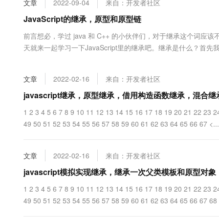
文章
2022-09-04
来自：开发者社区
大数据开发治理平台 Data
AI 产品 免费试用
网络
安全
云开发大赛
Tableau 订阅
JavaScript的继承，原型和原型链
1亿+ 大模型 tokens 和 
可观测
入门学习赛
中间件
AI空中课堂在线直播课
前言想必，学过 java 和 C++ 的小伙伴们，对于继承这个词应该
云防火墙
140+云产品 免费试用
大模型服务
天就来一起学习一下JavaScript里的继承吧。继承是什么？
上云与迁云
云原生的云上边界网络安全
产品新客免费试用，最长1
数据库
外一个对象中的属性和方法B继承了A，所以B也有A具有的colo
生态解决方案
千问AI平台-Token Plan
企业出海
大模型ACA认证体验
这个东西，可以这么理解一下下~继承的目的？继....
大数据计算
文章
2022-02-16
来自：开发者社区
助力企业全员 AI 认知与能
行业生态解决方案
政企业务
媒体服务
千问AI平台-模型体验
javascript继承，原型继承，借用构造函数继承，混合继
开发者生态解决方案
在线体验全尺寸、多种模态
企业服务与云通信
1 2 3 4 5 6 7 8 9 10 11 12 13 14 15 16 17 18 19 20 21 22 23 
AI 开发和 AI 应用解决
49 50 51 52 53 54 55 56 57 58 59 60 61 62 63 64 65 66 67 <...
Happy 系列大模型
域名与网站
终端用户计算
文章
2022-02-16
来自：开发者社区
Serverless
javascript模拟实现继承，继承一次父类模板和原型对象
大模型解决方案
1 2 3 4 5 6 7 8 9 10 11 12 13 14 15 16 17 18 19 20 21 22 23 
开发工具
快速部署 Dify，高效搭建 
49 50 51 52 53 54 55 56 57 58 59 60 61 62 63 64 65 66 67 68 6
迁移与运维管理