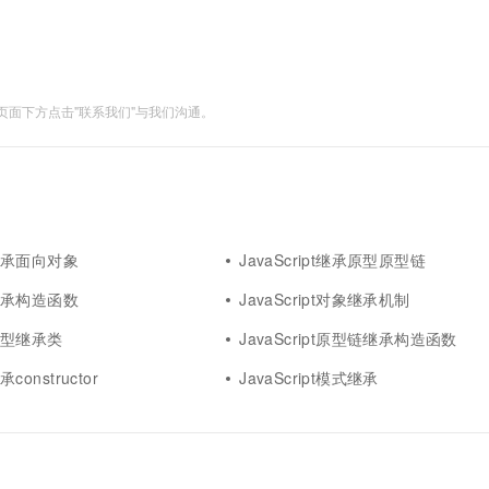
一个 AI 助手
超强辅助，Bol
即刻拥有 DeepSeek-R1 满血版
在企业官网、通讯软件中为客户提供 AI 客服
多种方案随心选，轻松解锁专属 DeepSeek
面下方点击"联系我们"与我们沟通。
pt继承面向对象
JavaScript继承原型原型链
pt继承构造函数
JavaScript对象继承机制
pt原型继承类
JavaScript原型链继承构造函数
承constructor
JavaScript模式继承