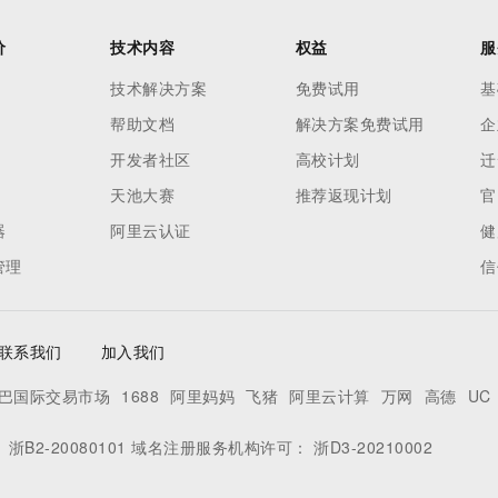
价
技术内容
权益
服
技术解决方案
免费试用
基
帮助文档
解决方案免费试用
企
开发者社区
高校计划
迁
天池大赛
推荐返现计划
官
器
阿里云认证
健
管理
信
联系我们
加入我们
巴国际交易市场
1688
阿里妈妈
飞猪
阿里云计算
万网
高德
UC
：
浙B2-20080101
域名注册服务机构许可：
浙D3-20210002