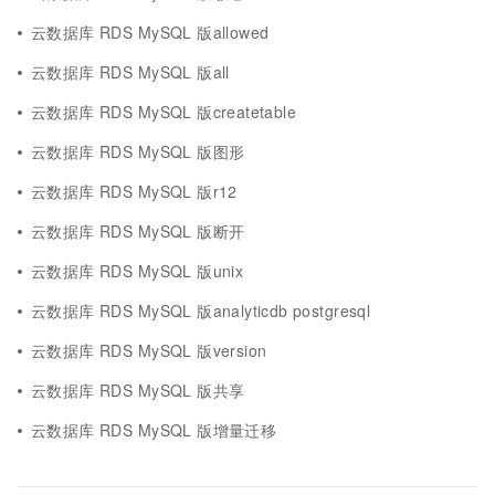
云数据库 RDS MySQL 版allowed
云数据库 RDS MySQL 版all
云数据库 RDS MySQL 版createtable
云数据库 RDS MySQL 版图形
云数据库 RDS MySQL 版r12
云数据库 RDS MySQL 版断开
云数据库 RDS MySQL 版unix
云数据库 RDS MySQL 版analyticdb postgresql
云数据库 RDS MySQL 版version
云数据库 RDS MySQL 版共享
云数据库 RDS MySQL 版增量迁移