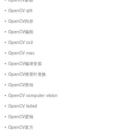
OpenCV qt5
OpenCV内存
OpenCV编程
OpenCV cv2
OpenCV mac
OpenCV编译安装
OpenCV傅里叶变换
OpenCV滑动
OpenCV computer vision
OpenCV failed
OpenCV逻辑
OpenCV直方