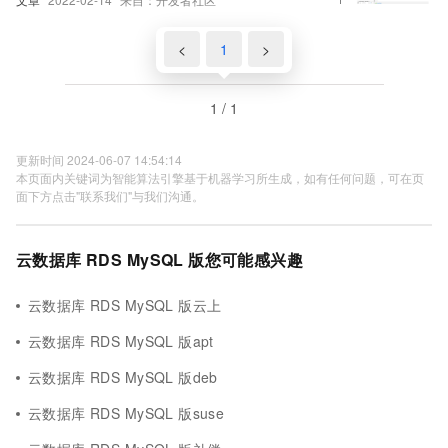
<
1
>
1 / 1
更新时间 2024-06-07 14:54:14
本页面内关键词为智能算法引擎基于机器学习所生成，如有任何问题，可在页
面下方点击"联系我们"与我们沟通。
云数据库 RDS MySQL 版您可能感兴趣
云数据库 RDS MySQL 版云上
云数据库 RDS MySQL 版apt
云数据库 RDS MySQL 版deb
云数据库 RDS MySQL 版suse