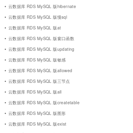
云数据库 RDS MySQL 版hibernate
云数据库 RDS MySQL 版慢sql
云数据库 RDS MySQL 版at
云数据库 RDS MySQL 版窗口函数
云数据库 RDS MySQL 版updating
云数据库 RDS MySQL 版敏感
云数据库 RDS MySQL 版allowed
云数据库 RDS MySQL 版三节点
云数据库 RDS MySQL 版all
云数据库 RDS MySQL 版createtable
云数据库 RDS MySQL 版图形
云数据库 RDS MySQL 版exist