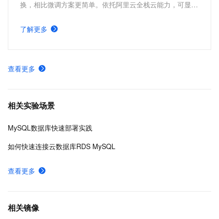
换，相比微调方案更简单。依托阿里云全栈云能力，可显著
提高自然语言理解精准度与 SQL 生成执行效率。
了解更多
查看更多
相关实验场景
MySQL数据库快速部署实践
如何快速连接云数据库RDS MySQL
查看更多
相关镜像