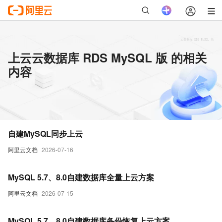
上云云数据库 RDS MySQL 版 的相关
内容
自建MySQL同步上云
阿里云文档
2026-07-16
MySQL 5.7、8.0自建数据库全量上云方案
阿里云文档
2026-07-15
MySQL 5.7、8.0自建数据库备份恢复上云方案