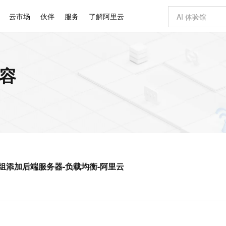
云市场
伙伴
服务
了解阿里云
AI 特惠
数据与 API
成为产品伙伴
企业增值服务
最佳实践
价格计算器
AI 场景体
基础软件
产品伙伴合
阿里云认证
市场活动
配置报价
大模型
内容
自助选配和估算价格
新方式
睿译宝，AI翻译排版一步到位
智启 AI 普惠权益
产品生态集成认证中心
企业支持计划
云上春晚
域名与网站
千问官方 MaaS 平台，为开发者和 Agent 而生，新用户赠送 1 亿 + tokens 额度
Qwen Aud
AI Coding
阿里云Maa
2026 阿里云
云服务器 E
为企业打
数据集
Windows
大模型认证
模型
NEW
NEW
交付可用成果
值低价云产品抢先购
上传文档即自动完成翻译和格式还原
至高享 1亿+免费 tokens，加速 Al 应用落地
提供智能易用的域名与建站服务
智能编程，一键
安全可靠、
产品生态伙伴
专家技术服务
云上奥运之旅
弹性计算合作
阿里云中企出
手机三要素
宝塔 Linux
全部认证
价格优势
有专属领域专家
GLM-5.2：长任务时代开源旗舰模型
阿里云 OPC 创新助力计划
千问大模型
即刻拥有 DeepS
AI 电商营销
对象存储 O
大模型
产品生态伙伴工作台
企业增值服务台
云栖战略参考
云存储合作计
云栖大会
身份实名认证
CentOS
训练营
推动算力普惠，释放技术红利
最高返9万
多领域专家智能体,一键组建 AI 虚拟交付团队
快速构建应用程序和网站，即刻迈出上云第一步
至高百万元 Token 补贴，加速一人公司成长
多元化、高性能、安全可靠的大模型服务
真正可用的 1M 上下文,一次完成代码全链路开发
轻松解锁专属 Dee
从图文生成到
云上的中国
数据库合作计
活动全景
短信
Docker
图片和
站式影视创作平台
Hermes Agent，打造自进化智能体
Token Plan 模型订阅计划
数字证书管理服务（原SSL证书）
5 分钟轻松部署
AI 广告创作
无影云电脑
企业成长
NEW
信息公告
看见新力量
云网络合作计
OCR 文字识别
JAVA
证享300元代金券
可视化编排打通从文字构思到成片全链路闭环
全托管，含MySQL、PostgreSQL、SQL Server、MariaDB多引擎
自主进化，持久记忆，越用越聪明
Qwen3.8-Max 首发尝鲜，限时加量 10 倍，夜间低至2折
实现全站HTTPS，呈现可信的WEB访问
图文、视频一
随时随地安
Kimi-K3
HappyHors
NEW
魔搭 Mode
loud
服务实践
官网公告
拟服务器组添加后端服务器-负载均衡-阿里云
Kimi 最新旗舰模型，长程编程与推理利器
让文字生成流
金融模力时刻
Salesforce O
版
发票查验
全能环境
Claude Code + GStack 打造工程团队
千问办公，限时限量积分加倍
Qoder
低代码高效构
AI 建站
短信服务
型
NEW
作计划
计划
创新中心
魔搭 ModelSc
健康状态
理服务
让AI从“聊天伙伴”进化为能干活的“数字员工”
安装技能 GStack，拥有专属 AI 工程团队
你的AI工作搭子，覆盖日常办公高频场景
面向真实软件的智能体编程平台
0 代码专业建
客户案例
天气预报查询
操作系统
Deepseek-v4-pro
HappyHors
态合作计划
态智能体模型
旗舰 MoE 大模型，百万上下文与顶尖推理能力
图生视频，流
同享
万小智 AI 建站低至 15元/月
Qoder CN
AI 短剧/漫剧
云原生数据库 
快递物流查询
WordPress
成为服务伙
高校合作
点，立即开启云上创新
覆盖公网/内网、递归/权威、移动APP等全场景解析服务
送.CN域名，送备案服务码
基于千问大模型等，支持代码智能生成、研发智能问答
AI助力短剧
GLM-5.2
Wan2.7-T
Ubuntu