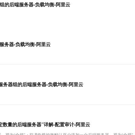
服务生态伙伴
视觉 Coding、空间感知、多模态思考等全面升级
1M上下文，专为长程任务能力而生
云工开物
虚拟服务器组的后端服务器-负载均衡-阿里云
企业应用
Works
Night Plan 支持 Qwen 3.8-Max
云原生大数据计算服务 MaxCompute
AI 办公
容器服务 Kub
NEW
Red Hat
30+ 款产品免费体验
Data Agent 驱动的一站式 Data+AI 开发治理平台
夜间 5 折，Qwen/Meoo/TokenPlan 客户专享
面向分析的企业级SaaS模式云数据仓库
AI智能应用
提供一站式管
科研合作
ERP
堂（旗舰版）
SUSE
智能客服
AI 应用构建
大模型原生
CRM
防护产品
2个月
自动承接线索
建站小程序
Qoder
大模型服务平台百炼-应用模版
OA 办公系统
HOT
NEW
后端服务器-负载均衡-阿里云
面向真实软件
个人版上线、团队版降价；千问3.8-Max首发发尝鲜
丰富多元化的应用模版和解决方案
力提升
财税管理
模板建站
万有无界
大模型服务平台百炼-智能体
400电话
定制建站
的模型效果
灵活可视化地构建企业级 Agent
方案
广告营销
模板小程序
秒悟
人工智能平台 PAI
定制小程序
云端极速 AI 
新一代 AI 视频生成模型，深度适配广告营销等场景
AI Native 的算法工程平台，一站式完成建模、训练、推理服务部署
s移除虚拟服务器组的后端服务器-负载均衡-阿里云
APP 开发
建站系统
AI 应用
10分钟微调：让0.6B模型媲美235B模
多模态数据信
定数量的后端服务器”详解-配置审计-阿里云
型
依托云原生高可用架构,实现Dify私有化部署
用1%尺寸在特定领域达到大模型90%以上效果
视为“合规”；SLB负载均衡默认至少添加一台后端服务器，视为“合规”；