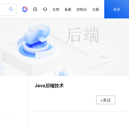
文档
备案
控制台
注册
登录
验
作计划
器
AI 活动
专业服务
服务伙伴合作计划
开发者社区
加入我们
产品动态
服务平台百炼
阿里云 OPC 创新助力计划
一站式生成采购清单，支持单品或批量购买
io：打造专属 AI 语音助手
S产品伙伴计划（繁花）
峰会
CS
造的大模型服务与应用开发平台
一句话生成原生可编辑精美 PPT 文稿
AI 生产力先锋
Al MaaS 服务伙伴赋能合作
域名
博文
Careers
至高可申请百万元
Qwen3.8-Max 模型上线
开启高性价比 AI 编程新体验
弹性可伸缩的云计算服务
Qwen-Audio-3.0-Realtime 端到端实时语音角色扮演
输入一句话想法, 轻松生成专业的 PPT
先锋实践拓展 AI 生产力的边界
Token 补贴，五大权
计划
海大会
伙伴信用分合作计划
商标
问答
社会招聘
益加速 OPC 成功
eek-V4-Pro
SS
一键部署幻兽帕鲁游戏服务器
飞天发布时刻
HOT
Open Search 向量检索版支
划
备案
电子书
校园招聘
pSeek-V4-Pro
视频创作，一键激活电商全链路生产力
稳定、安全、高性价比、高性能的云存储服务
一键购买专属联机服务器，轻松开启游戏
所见，即是所愿
持视频检索 Pipeline 功能
更多支持
划
公司注册
镜像站
视频生成
语音识别与合成
专属 QwenPaw
漫剧工坊：一站式动画创作平台
AI 实训营
HOT
应用身份服务 (IDaaS)
合作伙伴培训与认证
Java后端技术
划
上云迁移
站生成，高效打造优质广告素材
全接入的云上超级电脑
从聊天伙伴进化为能主动干活的本地数字员工
快速生产连贯的高质量长漫剧
从基础到进阶，Agent 创客手把手教你
OpenClaw 管理能力上线
e-1.1-T2V
Qwen3-TTS-Flash
lScope
我要反馈
查询合作伙伴
畅细腻的高质量视频
离线语音合成大模型，多语言方言自适应，低延迟高稳定
n Alibaba Cloud ISV 合作
代维服务
建企业门户网站
10 分钟搭建微信、支付宝小程序
MaxCompute MaxFrame 提
+关注
创新加速
ope
登录合作伙伴管理后台
我要建议
站，无忧落地极速上线
以可视化方式快速构建移动和 PC 门户网站
国内短信简单易用，安全可靠，秒级触达，全球覆盖200+国家和地区。
高效部署网站，快速应用到小程序
供自动弹性内存功能
e-1.1-I2V
Cosyvoice-V3-Flash
安全
畅自然，细节丰富
高表现力语音合成大模型，语音克隆听感自然
我要投诉
PolarDB
上云场景组合购
Milvus 弹性伸缩功能新增节
伴
漫剧创作，剧本、分镜、视频高效生成
100%兼容MySQL、PostgreSQL，兼容Oracle，支持集中和分布式
覆盖90%+业务场景，专享组合折扣价
点支持范围
2V
VPN
Fun-ASR