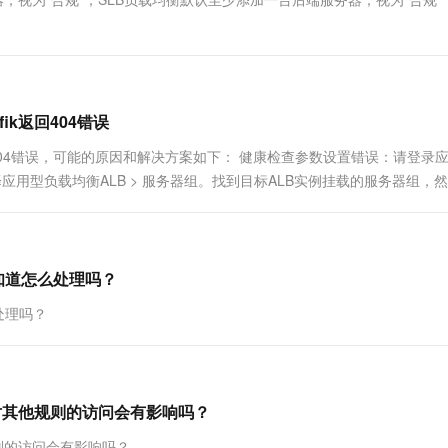
一个 AI 助手
超强辅助，Bol
即刻拥有 DeepSeek-R1 满血版
在企业官网、通讯软件中为客户提供 AI 客服
多种方案随心选，轻松解锁专属 DeepSeek
ik返回404错误
返回404错误，可能的原因和解决方案如下： 健康检查参数设置错误：请登录
应用型负载均衡ALB > 服务器组。找到目标ALB实例挂载的服务器组，
4有知道怎么处理吗？
么处理吗？
对其他规则的访问会有影响吗？
则的访问会有影响吗？