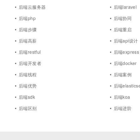
后端云服务器
后端laravel
后端php
后端协同
后端步骤
后端重启
后端高薪
后端api设计
后端restful
后端express
后端开发者
后端docker
后端线程
后端案例
后端优势
后端elastics
后端sdk
后端koa
后端区别
后端进阶