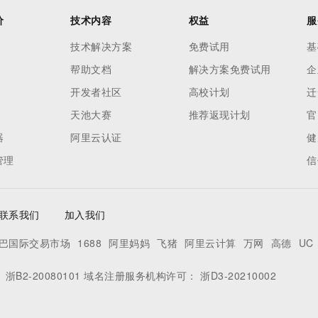
价
技术内容
权益
服
技术解决方案
免费试用
基
帮助文档
解决方案免费试用
企
开发者社区
高校计划
迁
天池大赛
推荐返现计划
官
器
阿里云认证
健
管理
信
联系我们
加入我们
巴国际交易市场
1688
阿里妈妈
飞猪
阿里云计算
万网
高德
UC
：
浙B2-20080101
域名注册服务机构许可：
浙D3-20210002