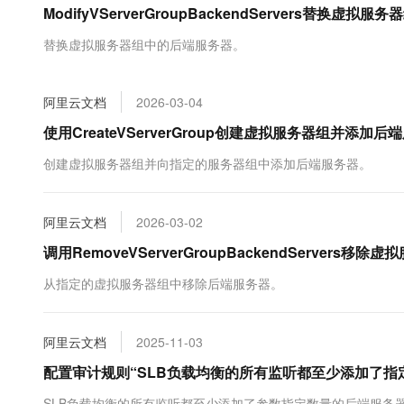
ModifyVServerGroupBackendServers替换
大数据开发治理平台 Data
AI 产品 免费试用
网络
安全
云开发大赛
Tableau 订阅
1亿+ 大模型 tokens 和 
替换虚拟服务器组中的后端服务器。
可观测
入门学习赛
中间件
AI空中课堂在线直播课
云防火墙
140+云产品 免费试用
大模型服务
上云与迁云
云原生的云上边界网络安全
产品新客免费试用，最长1
数据库
阿里云文档
2026-03-04
生态解决方案
千问AI平台-Token Plan
企业出海
大模型ACA认证体验
使用CreateVServerGroup创建虚拟服务器组并添加
大数据计算
助力企业全员 AI 认知与能
行业生态解决方案
政企业务
创建虚拟服务器组并向指定的服务器组中添加后端服务器。
媒体服务
千问AI平台-模型体验
开发者生态解决方案
在线体验全尺寸、多种模态
企业服务与云通信
AI 开发和 AI 应用解决
阿里云文档
2026-03-02
Happy 系列大模型
域名与网站
调用RemoveVServerGroupBackendServer
终端用户计算
从指定的虚拟服务器组中移除后端服务器。
Serverless
大模型解决方案
阿里云文档
2025-11-03
开发工具
快速部署 Dify，高效搭建 
配置审计规则“SLB负载均衡的所有监听都至少添加了指
迁移与运维管理
SLB负载均衡的所有监听都至少添加了参数指定数量的后端服务器，