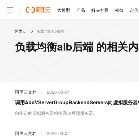
大模型
产品
解决方案
权益
定价
阿里云
负载均衡alb后端
大模型
产品
解决方案
权益
定价
云市场
伙伴
服务
了解阿里云
精选产品
精选解决方案
普惠上云
产品定价
精选商城
成为销售伙伴
售前咨询
为什么选择阿里云
千问AI平台
负载均衡alb后端 的相关
了解云产品的定价详情
大模型服务平台百炼
千问办公，解锁你的工作
普惠上云 官方力荐
分销伙伴
在线服务
网站建设
什么是云计算
大
大模型服务与应用平台
企业级Agent产品，直接
云服务器38元/年起，超
咨询伙伴
多端小程序
技术领先
云上成本管理
售后服务
轻量应用服务器
Agency Agents：拥
官方推荐返现计划
大模型
精选产品
精选解决方案
Salesforce 国际版订阅
稳定可靠
管理和优化成本
推荐新用户得奖励，单订单
销售伙伴合作计划
自助服务
友盟天域
安全合规
人工智能与机器学习
AI
文本生成
云数据库 RDS
HappyHorse 打造一
云工开物
无影生态合作计划
在线服务
阿里云文档
2026-03-04
观测云
分析师报告
高校专属算力普惠，学生认
计算
互联网应用开发
Qwen3.8-Max
HOT
Salesforce On Alibaba C
工单服务
调用AddVServerGroupBackendServers向虚
智能体时代全能旗舰模型
Tuya 物联网平台阿里云
研究报告与白皮书
人工智能平台 PAI
快速拥有专属 OpenClaw
大模
Consulting Partner 合
大数据
容器
免费试用
短信专区
一站式AI开发、训练和推
向指定的虚拟服务器组中添加后端服务器。
蓝凌 OA
Qwen3.7-Plus
AI 大模型销售与服务生
现代化应用
存储
天池大赛
能看、能想、能动手的多模
云解析DNS
解决方案免费试用 新老
电子合同
最高领取价值200元试用
安全
阿里云文档
网络与CDN
2026-03-04
AI 算法大赛
Qwen3-VL-Plus
畅捷通