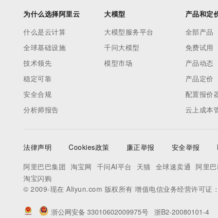
为什么选择阿里云
大模型
产品和定
什么是云计算
大模型服务平台
全部产品
全球基础设施
千问大模型
免费试用
技术领先
模型市场
产品动态
稳定可靠
产品定价
安全合规
配置报价
分析师报告
云上成本
法律声明
Cookies政策
廉正举报
安全举报
阿里巴巴集团
淘宝网
千问AI平台
天猫
全球速卖通
阿里巴
淘宝闪购
© 2009-现在 Aliyun.com 版权所有 增值电信业务经营许可证
浙公网安备 33010602009975号
浙B2-20080101-4