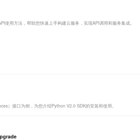
服务生态伙伴
视觉 Coding、空间感知、多模态思考等全面升级
1M上下文，专为长程任务能力而生
云工开物
企业应用
Works
Night Plan 支持 Qwen 3.8-Max
云原生大数据计算服务 MaxCompute
AI 办公
容器服务 Kub
NEW
Red Hat
30+ 款产品免费体验
Data Agent 驱动的一站式 Data+AI 开发治理平台
夜间 5 折，Qwen/Meoo/TokenPlan 客户专享
面向分析的企业级SaaS模式云数据仓库
AI智能应用
提供一站式管
科研合作
ERP
堂（旗舰版）
SUSE
API使用方法，帮助您快速上手构建云服务，实现API调用和服务集成。
智能客服
AI 应用构建
大模型原生
CRM
防护产品
2个月
自动承接线索
建站小程序
Qoder
大模型服务平台百炼-应用模版
OA 办公系统
HOT
NEW
面向真实软件
个人版上线、团队版降价；千问3.8-Max首发发尝鲜
丰富多元化的应用模版和解决方案
力提升
财税管理
模板建站
万有无界
大模型服务平台百炼-智能体
400电话
定制建站
的模型效果
灵活可视化地构建企业级 Agent
方案
广告营销
模板小程序
秒悟
人工智能平台 PAI
定制小程序
云端极速 AI 
新一代 AI 视频生成模型，深度适配广告营销等场景
AI Native 的算法工程平台，一站式完成建模、训练、推理服务部署
APP 开发
ces）接口为例，为您介绍Python V2.0 SDK的安装和使用。
建站系统
AI 应用
10分钟微调：让0.6B模型媲美235B模
多模态数据信
型
依托云原生高可用架构,实现Dify私有化部署
upgrade
用1%尺寸在特定领域达到大模型90%以上效果