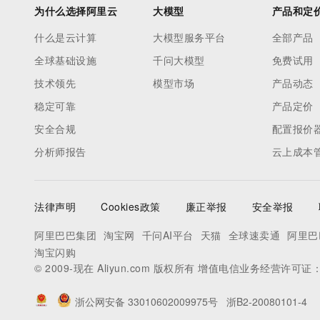
为什么选择阿里云
大模型
产品和定
什么是云计算
大模型服务平台
全部产品
全球基础设施
千问大模型
免费试用
技术领先
模型市场
产品动态
稳定可靠
产品定价
安全合规
配置报价
分析师报告
云上成本
法律声明
Cookies政策
廉正举报
安全举报
阿里巴巴集团
淘宝网
千问AI平台
天猫
全球速卖通
阿里巴
淘宝闪购
© 2009-现在 Aliyun.com 版权所有 增值电信业务经营许可证
浙公网安备 33010602009975号
浙B2-20080101-4