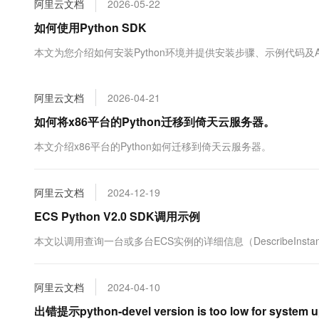
阿里云文档
2026-05-22
大数据开发治理平台 Data
AI 产品 免费试用
网络
安全
云开发大赛
Tableau 订阅
如何使用Python SDK
1亿+ 大模型 tokens 和 
可观测
入门学习赛
中间件
AI空中课堂在线直播课
本文为您介绍如何安装Python环境并提供安装步骤、示例代码及
云防火墙
140+云产品 免费试用
大模型服务
上云与迁云
云原生的云上边界网络安全
产品新客免费试用，最长1
数据库
生态解决方案
千问AI平台-Token Plan
阿里云文档
2026-04-21
企业出海
大模型ACA认证体验
大数据计算
助力企业全员 AI 认知与能
行业生态解决方案
如何将x86平台的Python迁移到倚天云服务器。
政企业务
媒体服务
千问AI平台-模型体验
开发者生态解决方案
本文介绍x86平台的Python如何迁移到倚天云服务器。
在线体验全尺寸、多种模态
企业服务与云通信
AI 开发和 AI 应用解决
Happy 系列大模型
域名与网站
阿里云文档
2024-12-19
ECS Python V2.0 SDK调用示例
终端用户计算
本文以调用查询一台或多台ECS实例的详细信息（DescribeInstan
Serverless
大模型解决方案
开发工具
快速部署 Dify，高效搭建 
阿里云文档
2024-04-10
迁移与运维管理
出错提示python-devel version is too low for system 