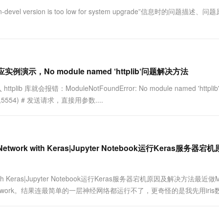
一个 AI 助手
超强辅助，Bol
version is too low for system upgrade”信息时的问题描述、问
即刻拥有 DeepSeek-R1 满血版
在企业官网、通讯软件中为客户提供 AI 客服
多种方案随心选，轻松解锁专属 DeepSeek
例演示，No module named ‘httplib‘问题解决方法
plib 库就会报错：ModuleNotFoundError: No module named 'httplib'
0.xx.xx',5554) # 发送请求，直接用参数....
ral Network with Keras|Jupyter Notebook运行Keras服务器
twork with Keras|Jupyter Notebook运行Keras服务器宕机原因及解决方法最近做M
ural Network。结果连最简单的一层神经网络都运行不了，更奇怪的是我先用iris数据