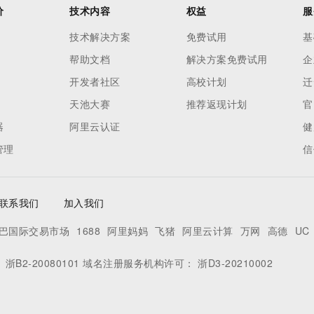
价
技术内容
权益
服
技术解决方案
免费试用
基
帮助文档
解决方案免费试用
企
开发者社区
高校计划
迁
天池大赛
推荐返现计划
官
器
阿里云认证
健
管理
信
联系我们
加入我们
巴国际交易市场
1688
阿里妈妈
飞猪
阿里云计算
万网
高德
UC
：
浙B2-20080101
域名注册服务机构许可：
浙D3-20210002