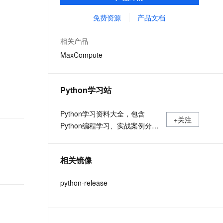
MaxCompute Notebook、镜像管理等功能共
文戏情感细腻自然，动作戏激烈拳拳到肉，实现更强表演能力
支持中英文自由切换，具备更强的噪声鲁棒性
ernetes 版 ACK
云聚AI 严选权益
云安全中心 AI BAS 智能自动
SSL 证书
同构成 MaxCompute 完整 Python 开发生
免费资源
产品文档
，一键激活高效办公新体验
理容器应用的 K8s 服务
精选AI产品，从模型到应用全链提效
化模拟渗透攻击产品发布
态。
堡垒机
AI 用量加速计划
DataWorks ChatBI 会话支持
相关产品
应用
防火墙
、识别商机，让客服更高效、服务更出色。
新老同享，达量后返
上传临时文件分析
MaxCompute
千问办公
主机安全
NEW
的智能体编程平台
一站式AI生产力平台
Python学习站
AI 应用及服务市场
伶鹊
企业级人与Agent协作平台，接入和调度多个数字员工
智能客服平台，对话机器人、对话分析、智能外呼
Python学习资料大全，包含
AI 应用
+关注
Python编程学习、实战案例分
大模型服务平台百炼 - 全妙
大模型
应用创作平台
享、开发者必知词条等内容。
多模态内容创作工具，已接入 DeepSeek
自然语言处理
相关镜像
数据标注
python-release
机器学习
息提取
与 AI 智能体进行实时音视频通话
从文本、图片、视频中提取结构化的属性信息
构建支持视频理解的 AI 音视频实时通话应用