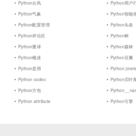
Python台风
Python用户
Python气象
Python智能
Python配置管理
Python头条
Python评论区
Python树
Python重译
Python森林
Python概述
Python豆瓣
Python是用
Python jmet
Python codec
Python贝叶
Python方包
Python__na
Python attribute
Python引擎