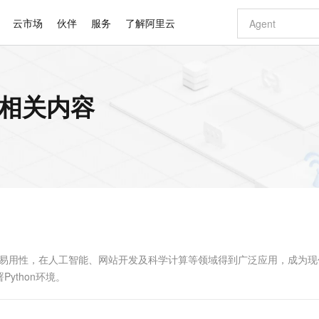
云市场
伙伴
服务
了解阿里云
AI 特惠
数据与 API
成为产品伙伴
企业增值服务
最佳实践
价格计算器
AI 场景体
基础软件
产品伙伴合
阿里云认证
市场活动
配置报价
大模型
的相关内容
自助选配和估算价格
步到位
智启 AI 普惠权益
产品生态集成认证中心
企业支持计划
云上春晚
域名与网站
Qwen Audio：打造专属 AI 语音助手
千问官方 MaaS 平台，为开发者和 Agent 而生，新用户赠送 1 亿 + tokens 额度
一句话生成原生
AI Coding
阿里云Maa
2026 阿里云
云服务器 E
为企业打
数据集
Windows
大模型认证
模型
NEW
NEW
格式还原
值低价云产品抢先购
至高享 1亿+免费 tokens，加速 Al 应用落地
提供智能易用的域名与建站服务
Qwen-Audio-3.0-Realtime 端到端实时语音角色扮演
输入一句话想法,
智能编程，一键
安全可靠、
产品生态伙伴
专家技术服务
云上奥运之旅
弹性计算合作
阿里云中企出
手机三要素
宝塔 Linux
全部认证
价格优势
开源旗舰模型
即刻拥有 DeepSeek-V4-Pro
阿里云 OPC 创新助力计划
千问大模型
一键部署幻兽
AI 电商营销
对象存储 O
大模型
产品生态伙伴工作台
企业增值服务台
云栖战略参考
云存储合作计
云栖大会
身份实名认证
CentOS
训练营
推动算力普惠，释放技术红利
最高返9万
真正可用的 1M 上下文,一次完成代码全链路开发
快速构建应用程序和网站，即刻迈出上云第一步
轻松解锁专属 DeepSeek-V4-Pro
至高百万元 Token 补贴，加速一人公司成长
多元化、高性能、安全可靠的大模型服务
一键购买专属
从图文生成到
云上的中国
数据库合作计
活动全景
短信
Docker
图片和
自进化智能体
5 分钟轻松部署专属 QwenPaw
Token Plan 模型订阅计划
数字证书管理服务（原SSL证书）
高效搭建 AI
AI 广告创作
无影云电脑
企业成长
NEW
HOT
信息公告
看见新力量
云网络合作计
OCR 文字识别
JAVA
越聪明
证享300元代金券
全托管，含MySQL、PostgreSQL、SQL Server、MariaDB多引擎
Qwen3.8-Max 首发尝鲜，限时加量 10 倍，夜间低至2折
实现全站 HTTPS，呈现可信的 Web 访问
从聊天伙伴进化为能主动干活的本地数字员工
图文、视频一
随时随地安
Kimi-K3
HappyHors
NEW
魔搭 Mode
loud
服务实践
官网公告
Kimi 最新旗舰模型，长程编程与推理利器
让文字生成流
金融模力时刻
Salesforce O
版
发票查验
全能环境
Claude Code + GStack 打造工程团队
千问办公，限时限量积分加倍
Qoder
低代码高效构
AI 建站
短信服务
型
NEW
作计划
计划
创新中心
魔搭 ModelSc
健康状态
理服务
让AI从“聊天伙伴”进化为能干活的“数字员工”
安装技能 GStack，拥有专属 AI 工程团队
你的AI工作搭子，覆盖日常办公高频场景
面向真实软件的智能体编程平台
0 代码专业建
简洁易用性，在人工智能、网站开发及科学计算等领域得到广泛应用，成为
客户案例
天气预报查询
操作系统
Deepseek-v4-pro
HappyHors
态合作计划
ython环境。
态智能体模型
旗舰 MoE 大模型，百万上下文与顶尖推理能力
图生视频，流
同享
万小智 AI 建站低至 15元/月
Qoder CN
AI 短剧/漫剧
云原生数据库 
快递物流查询
WordPress
成为服务伙
高校合作
点，立即开启云上创新
覆盖公网/内网、递归/权威、移动APP等全场景解析服务
送.CN域名，送备案服务码
基于千问大模型等，支持代码智能生成、研发智能问答
AI助力短剧
GLM-5.2
Wan2.7-T
Ubuntu