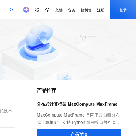
文档
备案
控制台
注册
登录
验
作计划
器
AI 活动
专业服务
服务伙伴合作计划
开发者社区
加入我们
产品动态
服务平台百炼
阿里云 OPC 创新助力计划
一站式生成采购清单，支持单品或批量购买
可编辑精美 PPT 文稿
S产品伙伴计划（繁花）
峰会
CS
造的大模型服务与应用开发平台
Agency Agents：拥有专属领域专家
AI 生产力先锋
Al MaaS 服务伙伴赋能合作
域名
博文
Careers
PolarDB Agentic Database
至高可申请百万元
 轻松生成专业的 PPT
开启高性价比 AI 编程新体验
弹性可伸缩的云计算服务
先锋实践拓展 AI 生产力的边界
发布
多领域专家智能体,一键组建 AI 虚拟交付团队
Token 补贴，五大权
计划
海大会
伙伴信用分合作计划
商标
问答
社会招聘
益加速 OPC 成功
帕鲁游戏服务器
SS
HappyHorse 打造一站式影视创作平台
飞天发布时刻
HOT
秒悟 Meoo CLI 支持一键部
划
备案
电子书
校园招聘
联机服务器，轻松开启游戏
视频创作，一键激活电商全链路生产力
稳定、安全、高性价比、高性能的云存储服务
所见，即是所愿
署项目至阿里云账号
可视化编排打通从文字构思到成片全链路闭环
更多支持
划
公司注册
镜像站
视频生成
语音识别与合成
 智能体与工作流应用
漫剧工坊：一站式动画创作平台
AI 实训营
Flink OSS 支持
合作伙伴培训与认证
产品推荐
划
上云迁移
站生成，高效打造优质广告素材
全接入的云上超级电脑
通过阿里云百炼高效搭建AI应用,助力高效开发
快速生产连贯的高质量长漫剧
从基础到进阶，Agent 创客手把手教你
AssumeRole 角色自定义
e-1.1-T2V
Qwen3-TTS-Flash
lScope
我要反馈
查询合作伙伴
畅细腻的高质量视频
离线语音合成大模型，多语言方言自适应，低延迟高稳定
n Alibaba Cloud ISV 合作
代维服务
建企业门户网站
10 分钟搭建微信、支付宝小程序
分布式计算框架 MaxCompute MaxFrame
百炼 Qwen3.7-Flash 系列模
创新加速
ope
登录合作伙伴管理后台
我要建议
站，无忧落地极速上线
以可视化方式快速构建移动和 PC 门户网站
国内短信简单易用，安全可靠，秒级触达，全球覆盖200+国家和地区。
高效部署网站，快速应用到小程序
型发布
现代技术
e-1.1-I2V
Cosyvoice-V3-Flash
MaxCompute MaxFrame 是阿里云自研分布
安全
畅自然，细节丰富
高表现力语音合成大模型，语音克隆听感自然
我要投诉
PolarDB
式计算框架，支持 Python 编程接口并可直接
上云场景组合购
伴
Qoder CN V1.7.0 发布
漫剧创作，剧本、分镜、视频高效生成
100%兼容MySQL、PostgreSQL，兼容Oracle，支持集中和分布式
覆盖90%+业务场景，专享组合折扣价
使用 MaxCompute 计算资源及数据接口，与
2V
VPN
Fun-ASR
产品详情