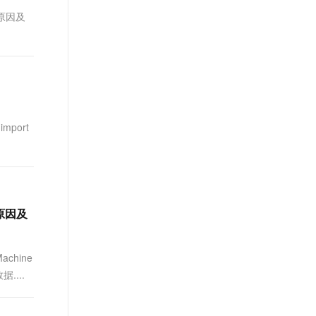
t.diy 一步搞定创意建站
构建大模型应用的安全防护体系
题原因及
通过自然语言交互简化开发流程,全栈开发支持
通过阿里云安全产品对 AI 应用进行安全防护
import
宕机原因及
achine
....