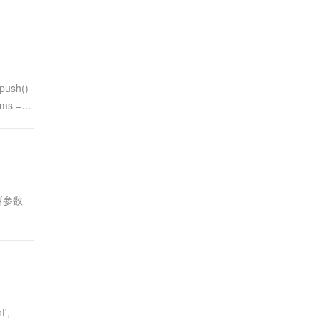
t.diy 一步搞定创意建站
构建大模型应用的安全防护体系
通过自然语言交互简化开发流程,全栈开发支持
通过阿里云安全产品对 AI 应用进行安全防护
ush()
ms =
:{参数
t',