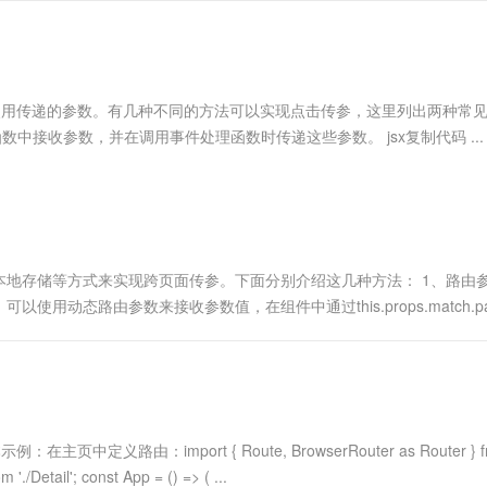
服务生态伙伴
视觉 Coding、空间感知、多模态思考等全面升级
1M上下文，专为长程任务能力而生
云工开物
企业应用
Works
Night Plan 支持 Qwen 3.8-Max
云原生大数据计算服务 MaxCompute
AI 办公
容器服务 Kub
NEW
Red Hat
30+ 款产品免费体验
Data Agent 驱动的一站式 Data+AI 开发治理平台
夜间 5 折，Qwen/Meoo/TokenPlan 客户专享
面向分析的企业级SaaS模式云数据仓库
AI智能应用
提供一站式管
科研合作
ERP
堂（旗舰版）
SUSE
智能客服
AI 应用构建
大模型原生
CRM
和使用传递的参数。有几种不同的方法可以实现点击传参，这里列出两种常
防护产品
2个月
自动承接线索
建站小程序
数中接收参数，并在调用事件处理函数时传递这些参数。 jsx复制代码 ...
Qoder
大模型服务平台百炼-应用模版
OA 办公系统
HOT
NEW
面向真实软件
个人版上线、团队版降价；千问3.8-Max首发发尝鲜
丰富多元化的应用模版和解决方案
力提升
财税管理
模板建站
万有无界
大模型服务平台百炼-智能体
400电话
定制建站
的模型效果
灵活可视化地构建企业级 Agent
方案
广告营销
模板小程序
秒悟
人工智能平台 PAI
PI和本地存储等方式来实现跨页面传参。下面分别介绍这几种方法： 1、路由参
定制小程序
云端极速 AI 
新一代 AI 视频生成模型，深度适配广告营销等场景
AI Native 的算法工程平台，一站式完成建模、训练、推理服务部署
以使用动态路由参数来接收参数值，在组件中通过this.props.match.pa
APP 开发
建站系统
AI 应用
10分钟微调：让0.6B模型媲美235B模
多模态数据信
中定义路由：import { Route, BrowserRouter as Router } f
型
依托云原生高可用架构,实现Dify私有化部署
'./Detail'; const App = () => ( ...
用1%尺寸在特定领域达到大模型90%以上效果