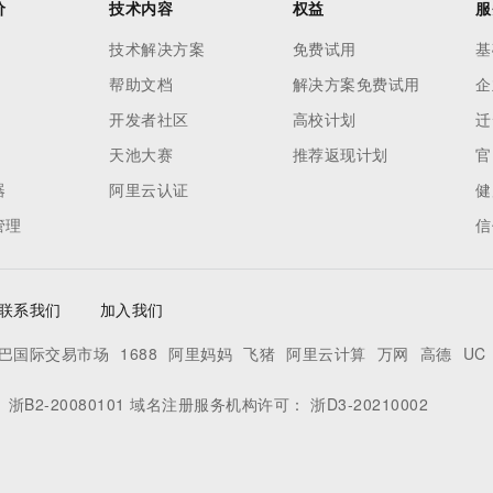
价
技术内容
权益
服
技术解决方案
免费试用
基
帮助文档
解决方案免费试用
企
开发者社区
高校计划
迁
天池大赛
推荐返现计划
官
器
阿里云认证
健
管理
信
联系我们
加入我们
巴国际交易市场
1688
阿里妈妈
飞猪
阿里云计算
万网
高德
UC
：
浙B2-20080101
域名注册服务机构许可：
浙D3-20210002