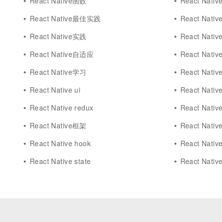
React Native函数
React Nativ
React Native最佳实践
React Nati
React Native实践
React Nati
React Native自适应
React Native
React Native学习
React Nat
React Native ui
React Nati
React Native redux
React Nati
React Native框架
React Native
React Native hook
React Nati
React Native state
React Native