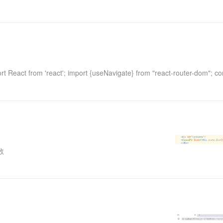
 from 'react'; import {useNavigate} from "react-router-dom"; co
数