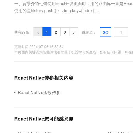
一、背景介绍七镜使用react开发页面时，用的路由库一直是React
使用的是history.push()： <img key={index} ...
共有29条
<
1
2
3
>
跳转至：
GO
更新时间 2024-07-06 16:58:54
本页面内关键词为智能算法引擎基于机器学习所生成，如有任何问题，可在页
React Native传参相关内容
React Native函数传参
React Native您可能感兴趣