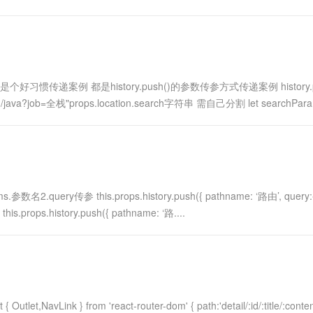
一个 AI 助手
超强辅助，Bol
即刻拥有 DeepSeek-R1 满血版
在企业官网、通讯软件中为客户提供 AI 客服
多种方案随心选，轻松解锁专属 DeepSeek
结是个好习惯传递案例 都是history.push()的参数传参方式传递案例 history.p
=全栈"props.location.search字符串 需自己分割 let searchPara
query传参 this.props.history.push({ pathname: ‘路由’, query
.props.history.push({ pathname: ‘路....
,NavLink } from 'react-router-dom' { path:'detail/:id/:title/:conten