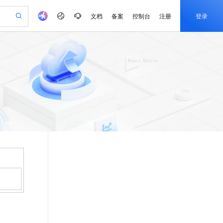
文档
备案
控制台
注册
登录
验
作计划
器
AI 活动
专业服务
服务伙伴合作计划
开发者社区
加入我们
产品动态
服务平台百炼
阿里云 OPC 创新助力计划
一站式生成采购清单，支持单品或批量购买
io：打造专属 AI 语音助手
S产品伙伴计划（繁花）
峰会
CS
造的大模型服务与应用开发平台
一句话生成原生可编辑精美 PPT 文稿
AI 生产力先锋
Al MaaS 服务伙伴赋能合作
域名
博文
Careers
至高可申请百万元
Qwen3.8-Max 模型上线
开启高性价比 AI 编程新体验
弹性可伸缩的云计算服务
Qwen-Audio-3.0-Realtime 端到端实时语音角色扮演
输入一句话想法, 轻松生成专业的 PPT
先锋实践拓展 AI 生产力的边界
Token 补贴，五大权
计划
海大会
伙伴信用分合作计划
商标
问答
社会招聘
益加速 OPC 成功
eek-V4-Pro
SS
一键部署幻兽帕鲁游戏服务器
飞天发布时刻
HOT
Open Search 向量检索版支
划
备案
电子书
校园招聘
pSeek-V4-Pro
视频创作，一键激活电商全链路生产力
稳定、安全、高性价比、高性能的云存储服务
一键购买专属联机服务器，轻松开启游戏
所见，即是所愿
持视频检索 Pipeline 功能
更多支持
划
公司注册
镜像站
视频生成
语音识别与合成
专属 QwenPaw
漫剧工坊：一站式动画创作平台
AI 实训营
HOT
应用身份服务 (IDaaS)
合作伙伴培训与认证
划
上云迁移
站生成，高效打造优质广告素材
全接入的云上超级电脑
从聊天伙伴进化为能主动干活的本地数字员工
快速生产连贯的高质量长漫剧
从基础到进阶，Agent 创客手把手教你
OpenClaw 管理能力上线
e-1.1-T2V
Qwen3-TTS-Flash
lScope
我要反馈
查询合作伙伴
畅细腻的高质量视频
离线语音合成大模型，多语言方言自适应，低延迟高稳定
n Alibaba Cloud ISV 合作
代维服务
建企业门户网站
10 分钟搭建微信、支付宝小程序
MaxCompute MaxFrame 提
创新加速
ope
登录合作伙伴管理后台
我要建议
站，无忧落地极速上线
以可视化方式快速构建移动和 PC 门户网站
国内短信简单易用，安全可靠，秒级触达，全球覆盖200+国家和地区。
高效部署网站，快速应用到小程序
供自动弹性内存功能
e-1.1-I2V
Cosyvoice-V3-Flash
安全
畅自然，细节丰富
高表现力语音合成大模型，语音克隆听感自然
我要投诉
PolarDB
上云场景组合购
Milvus 弹性伸缩功能新增节
伴
漫剧创作，剧本、分镜、视频高效生成
100%兼容MySQL、PostgreSQL，兼容Oracle，支持集中和分布式
覆盖90%+业务场景，专享组合折扣价
点支持范围
2V
VPN
Fun-ASR