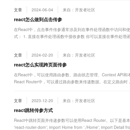
大数据开发治理平台 Data
AI 产品 免费试用
网络
安全
云开发大赛
Tableau 订阅
文章
2024-06-04
来自：开发者社区
1亿+ 大模型 tokens 和 
可观测
入门学习赛
中间件
react怎么做到点击传参
AI空中课堂在线直播课
云防火墙
140+云产品 免费试用
大模型服务
上云与迁云
在React中，点击事件传参通常涉及到在事件处理函数中访问
云原生的云上边界网络安全
产品新客免费试用，最长1
数据库
生态解决方案
式： 1. 直接在事件处理函数中接收参数 你可以直接在事件处理函
千问AI平台-Token Plan
企业出海
大模型ACA认证体验
大数据计算
助力企业全员 AI 认知与能
行业生态解决方案
政企业务
媒体服务
文章
2024-02-20
来自：开发者社区
千问AI平台-模型体验
开发者生态解决方案
在线体验全尺寸、多种模态
react怎么实现跨页面传参
企业服务与云通信
AI 开发和 AI 应用解决
Happy 系列大模型
在React中，可以使用路由参数、路由状态管理、Context A
域名与网站
React Router中，可以通过路由参数来传递数据。在定义路由时，可
来获取参数值。 首先，在路由配置文件中定义带参数的路由： ...
终端用户计算
文章
2023-12-20
来自：开发者社区
Serverless
大模型解决方案
react跳转传参方式
开发工具
快速部署 Dify，高效搭建 
React中跳转页面并传递参数可以使用React Router。以下是基本示例：在主页
迁移与运维管理
'react-router-dom'; import Home from './Home'; import Detail from 