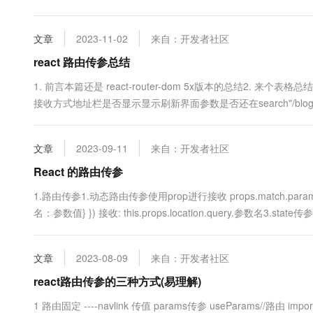
10 分钟在聊天系统中增加
专有云
文章
2023-11-02
来自：开发者社区
react 路由传参总结
1. 前言本篇还是 react-router-dom 5x版本的总结2. 来个表格总
接收方式地址栏是否显示显示刷新界面参数是否还在search"/blog/java?job
new UR....
文章
2023-09-11
来自：开发者社区
React 的路由传参
1.路由传参1.动态路由传参使用prop进行接收 props.match.params.参数名2.
名：参数值} }) 接收: this.props.location.query.参数名3.state传参 this
文章
2023-08-09
来自：开发者社区
react路由传参的三种方式(易理解)
1 路由固定 ----navlink 传值 params传参 useParams//路由 import { Outlet