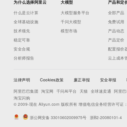
为什么选择阿里云
大模型
产品和定
什么是云计算
大模型服务平台
全部产品
全球基础设施
千问大模型
免费试用
技术领先
模型市场
产品动态
稳定可靠
产品定价
安全合规
配置报价
分析师报告
云上成本
法律声明
Cookies政策
廉正举报
安全举报
阿里巴巴集团
淘宝网
千问AI平台
天猫
全球速卖通
阿里巴
淘宝闪购
© 2009-现在 Aliyun.com 版权所有 增值电信业务经营许可证
浙公网安备 33010602009975号
浙B2-20080101-4