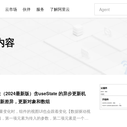
云市场
伙伴
服务
了解阿里云
AI 特惠
数据与 API
成为产品伙伴
企业增值服务
最佳实践
价格计算器
AI 场景体
基础软件
产品伙伴合
阿里云认证
市场活动
配置报价
大模型
关内容
自助选配和估算价格
新方式
睿译宝，AI翻译排版一步到位
智启 AI 普惠权益
产品生态集成认证中心
企业支持计划
云上春晚
域名与网站
千问官方 MaaS 平台，为开发者和 Agent 而生，新用户赠送 1 亿 + tokens 额度
Qwen Aud
AI Coding
阿里云Maa
2026 阿里云
云服务器 E
为企业打
数据集
Windows
大模型认证
模型
NEW
NEW
交付可用成果
值低价云产品抢先购
上传文档即自动完成翻译和格式还原
至高享 1亿+免费 tokens，加速 Al 应用落地
提供智能易用的域名与建站服务
智能编程，一键
安全可靠、
产品生态伙伴
专家技术服务
云上奥运之旅
弹性计算合作
阿里云中企出
手机三要素
宝塔 Linux
全部认证
价格优势
有专属领域专家
GLM-5.2：长任务时代开源旗舰模型
阿里云 OPC 创新助力计划
千问大模型
即刻拥有 DeepS
AI 电商营销
对象存储 O
大模型
产品生态伙伴工作台
企业增值服务台
云栖战略参考
云存储合作计
云栖大会
身份实名认证
CentOS
训练营
推动算力普惠，释放技术红利
最高返9万
多领域专家智能体,一键组建 AI 虚拟交付团队
快速构建应用程序和网站，即刻迈出上云第一步
至高百万元 Token 补贴，加速一人公司成长
多元化、高性能、安全可靠的大模型服务
真正可用的 1M 上下文,一次完成代码全链路开发
轻松解锁专属 Dee
从图文生成到
云上的中国
数据库合作计
活动全景
短信
Docker
图片和
站式影视创作平台
Hermes Agent，打造自进化智能体
Token Plan 模型订阅计划
数字证书管理服务（原SSL证书）
5 分钟轻松部署
AI 广告创作
无影云电脑
企业成长
NEW
信息公告
看见新力量
云网络合作计
OCR 文字识别
JAVA
证享300元代金券
可视化编排打通从文字构思到成片全链路闭环
全托管，含MySQL、PostgreSQL、SQL Server、MariaDB多引擎
自主进化，持久记忆，越用越聪明
Qwen3.8-Max 首发尝鲜，限时加量 10 倍，夜间低至2折
实现全站HTTPS，呈现可信的WEB访问
图文、视频一
随时随地安
Kimi-K3
HappyHors
NEW
魔搭 Mode
loud
服务实践
官网公告
量（2024最新版）含useState 的异步更新机
Kimi 最新旗舰模型，长程编程与推理利器
让文字生成流
金融模力时刻
Salesforce O
版
发票查验
全能环境
Claude Code + GStack 打造工程团队
千问办公，限时限量积分加倍
Qoder
低代码高效构
AI 建站
短信服务
型
NEW
作计划
计划
新差异，更新对象和数组
创新中心
魔搭 ModelSc
健康状态
理服务
让AI从“聊天伙伴”进化为能干活的“数字员工”
安装技能 GStack，拥有专属 AI 工程团队
你的AI工作搭子，覆盖日常办公高频场景
面向真实软件的智能体编程平台
0 代码专业建
客户案例
天气预报查询
操作系统
Deepseek-v4-pro
HappyHors
态合作计划
应式变量变化时，组件的视图UI也会跟着变化【数据驱动视
态智能体模型
旗舰 MoE 大模型，百万上下文与顶尖推理能力
图生视频，流
同享
万小智 AI 建站低至 15元/月
Qoder CN
AI 短剧/漫剧
云原生数据库 
快递物流查询
WordPress
成为服务伙
高校合作
数组，第一项元素为传入的参数，第二项元素是一个
点，立即开启云上创新
覆盖公网/内网、递归/权威、移动APP等全场景解析服务
送.CN域名，送备案服务码
基于千问大模型等，支持代码智能生成、研发智能问答
AI助力短剧
GLM-5.2
Wan2.7-T
Ubuntu