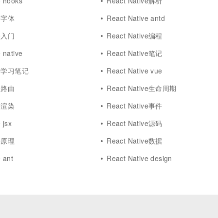
e hooks
React Native解析
ve字体
React Native antd
ve入门
React Native编程
 native
React Native笔记
ive学习笔记
React Native vue
ve路由
React Native生命周期
ve渲染
React Native事件
 jsx
React Native源码
ve原理
React Native数据
 ant
React Native design