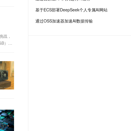
场景，全面提升工程效率。
t.diy 一步搞定创意建站
构建大模型应用的安全防护体系
基于ECS部署DeepSeek个人专属AI网站
通过自然语言交互简化开发流程,全栈开发支持
通过阿里云安全产品对 AI 应用进行安全防护
通过OSS加速器加速AI数据传输
的挑战，
6GB）节