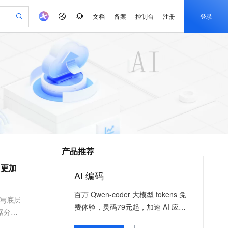
文档
备案
控制台
注册
登录
验
作计划
器
AI 活动
专业服务
服务伙伴合作计划
开发者社区
加入我们
产品动态
服务平台百炼
阿里云 OPC 创新助力计划
一站式生成采购清单，支持单品或批量购买
io：打造专属 AI 语音助手
S产品伙伴计划（繁花）
峰会
CS
造的大模型服务与应用开发平台
一句话生成原生可编辑精美 PPT 文稿
AI 生产力先锋
Al MaaS 服务伙伴赋能合作
域名
博文
Careers
至高可申请百万元
Qwen3.8-Max 模型上线
开启高性价比 AI 编程新体验
弹性可伸缩的云计算服务
Qwen-Audio-3.0-Realtime 端到端实时语音角色扮演
输入一句话想法, 轻松生成专业的 PPT
先锋实践拓展 AI 生产力的边界
Token 补贴，五大权
计划
海大会
伙伴信用分合作计划
商标
问答
社会招聘
益加速 OPC 成功
eek-V4-Pro
SS
一键部署幻兽帕鲁游戏服务器
飞天发布时刻
HOT
Open Search 向量检索版支
划
备案
电子书
校园招聘
pSeek-V4-Pro
视频创作，一键激活电商全链路生产力
稳定、安全、高性价比、高性能的云存储服务
一键购买专属联机服务器，轻松开启游戏
所见，即是所愿
持视频检索 Pipeline 功能
更多支持
划
公司注册
镜像站
视频生成
语音识别与合成
专属 QwenPaw
漫剧工坊：一站式动画创作平台
AI 实训营
HOT
应用身份服务 (IDaaS)
合作伙伴培训与认证
产品推荐
划
上云迁移
站生成，高效打造优质广告素材
全接入的云上超级电脑
从聊天伙伴进化为能主动干活的本地数字员工
快速生产连贯的高质量长漫剧
从基础到进阶，Agent 创客手把手教你
OpenClaw 管理能力上线
e-1.1-T2V
Qwen3-TTS-Flash
lScope
我要反馈
查询合作伙伴
。更加
畅细腻的高质量视频
离线语音合成大模型，多语言方言自适应，低延迟高稳定
n Alibaba Cloud ISV 合作
代维服务
建企业门户网站
10 分钟搭建微信、支付宝小程序
AI 编码
MaxCompute MaxFrame 提
创新加速
ope
登录合作伙伴管理后台
我要建议
站，无忧落地极速上线
以可视化方式快速构建移动和 PC 门户网站
国内短信简单易用，安全可靠，秒级触达，全球覆盖200+国家和地区。
高效部署网站，快速应用到小程序
供自动弹性内存功能
e-1.1-I2V
Cosyvoice-V3-Flash
百万 Qwen-coder 大模型 tokens 免
安全
编写底层
畅自然，细节丰富
高表现力语音合成大模型，语音克隆听感自然
我要投诉
PolarDB
上云场景组合购
Milvus 弹性伸缩功能新增节
费体验，灵码79元起，加速 AI 应用
伴
据分析
漫剧创作，剧本、分镜、视频高效生成
100%兼容MySQL、PostgreSQL，兼容Oracle，支持集中和分布式
覆盖90%+业务场景，专享组合折扣价
点支持范围
落地
2V
VPN
Fun-ASR