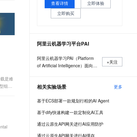
文戏情感细腻自然，动作戏激烈拳拳到肉，实现更强表演能力
支持中英文自由切换，具备更强的噪声鲁棒性
查看详情
立即体验
ernetes 版 ACK
云聚AI 严选权益
AI 原生数据库服务发布
SSL 证书
，一键激活高效办公新体验
理容器应用的 K8s 服务
精选AI产品，从模型到应用全链提效
Agent 数据网关
立即购买
堡垒机
AI 用量加速计划
云原生数据库 PolarDB
应用
防火墙
、识别商机，让客服更高效、服务更出色。
新老同享，达量后返
Agentic Database 发布
千问办公
主机安全
NEW
阿里云机器学习平台PAI
的智能体编程平台
一站式AI生产力平台
AI 应用及服务市场
阿里云机器学习PAI（Platform
伶鹊
+关注
of Artificial Intelligence）面向企
企业级人与Agent协作平台，接入和调度多个数字员工
智能客服平台，对话机器人、对话分析、智能外呼
AI 应用
业及开发者，提供轻量化、高性
大模型服务平台百炼 - 全妙
负载是难
价比的云原生机器学习平台，涵
大模型
应用创作平台
多模态内容创作工具，已接入 DeepSeek
强型组
相关实验场景
更多
盖PAI-iTAG智能标注平台、PAI-
自然语言处理
Designer（原Studio）可视化建
基于ECS部署一款规划行程的AI Agent
模平台、PAI-DSW云原生交互式
数据标注
建模平台、PAI-DLC云原生AI基
基于dify快速构建一款定制化AI工具
机器学习
础平台、PAI-EAS云原生弹性推
息提取
与 AI 智能体进行实时音视频通话
通过云原生API网关进行AI应用防护
理服务平台，支持千亿特征、万
tal
从文本、图片、视频中提取结构化的属性信息
构建支持视频理解的 AI 音视频实时通话应用
亿样本规模加速训练，百余落地
通过云原生API网关进行AI缓存