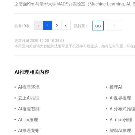
之暗面Kimi与清华大学MADSys实验室（Machine Learning, AI, 
心的大模型推理架构Mooncake。通过使用以KVCache为中心的
共有19条
<
1
2
>
跳转至：
GO
更新时间 2025-10-28 16:38:53
本页面内关键词为智能算法引擎基于机器学习所生成，如有任何问题，可在页
AI推理相关内容
AI推理环境
推理AI
云上AI推理
AI视界推理
AI推理智能
AI分布式推
AI llm推理
AI moe推理
AI推理龙蜥
智谱AI推理