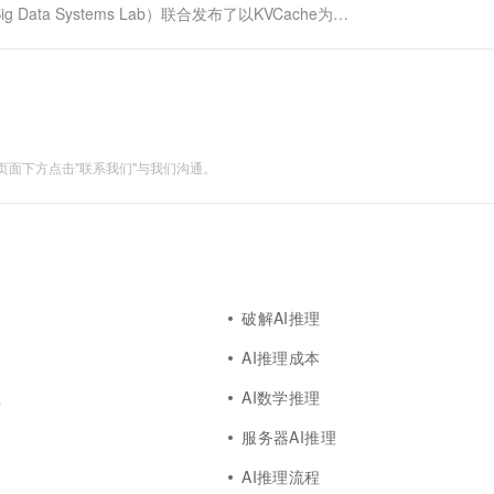
Big Data Systems Lab）联合发布了以KVCache为中
PD分离和以存换算架构，大幅提升大...
面下方点击"联系我们"与我们沟通。
破解AI推理
AI推理成本
理
AI数学推理
服务器AI推理
AI推理流程