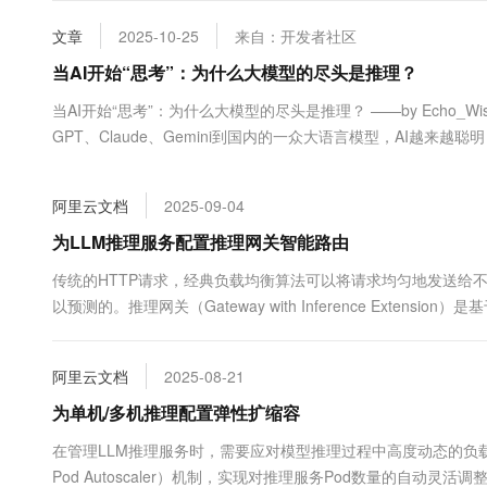
大数据开发治理平台 Data
AI 产品 免费试用
网络
安全
云开发大赛
Tableau 订阅
文章
2025-10-25
来自：开发者社区
1亿+ 大模型 tokens 和 
可观测
入门学习赛
中间件
当AI开始“思考”：为什么大模型的尽头是推理？
AI空中课堂在线直播课
云防火墙
140+云产品 免费试用
大模型服务
上云与迁云
当AI开始“思考”：为什么大模型的尽头是推理？ ——by Echo_W
云原生的云上边界网络安全
产品新客免费试用，最长1
数据库
生态解决方案
GPT、Claude、Gemini到国内的一众大语言模型，AI越来
千问AI平台-Token Plan
企业出海
大模型ACA认证体验
大数据计算
道真有了“意识”？ 其实并没有。但它确...
助力企业全员 AI 认知与能
行业生态解决方案
政企业务
媒体服务
阿里云文档
2025-09-04
千问AI平台-模型体验
开发者生态解决方案
在线体验全尺寸、多种模态
为LLM推理服务配置推理网关智能路由
企业服务与云通信
AI 开发和 AI 应用解决
Happy 系列大模型
传统的HTTP请求，经典负载均衡算法可以将请求均匀地发送给
域名与网站
以预测的。推理网关（Gateway with Inference Extension）是基
件，它能够通过智能路由优化在多个推理服务工作负载之间的负载均
终端用户计算
阿里云文档
2025-08-21
Serverless
大模型解决方案
为单机/多机推理配置弹性扩缩容
开发工具
快速部署 Dify，高效搭建 
在管理LLM推理服务时，需要应对模型推理过程中高度动态的负载波动。本
迁移与运维管理
Pod Autoscaler）机制，实现对推理服务Pod数量的自动