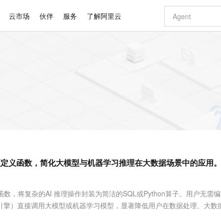
云市场
伙伴
服务
了解阿里云
AI 特惠
数据与 API
成为产品伙伴
企业增值服务
最佳实践
价格计算器
AI 场景体
基础软件
产品伙伴合
阿里云认证
市场活动
配置报价
大模型
自助选配和估算价格
新方式
睿译宝，AI翻译排版一步到位
智启 AI 普惠权益
产品生态集成认证中心
企业支持计划
云上春晚
域名与网站
千问官方 MaaS 平台，为开发者和 Agent 而生，新用户赠送 1 亿 + tokens 额度
Qwen Aud
AI Coding
阿里云Maa
2026 阿里云
云服务器 E
为企业打
数据集
Windows
大模型认证
模型
NEW
NEW
交付可用成果
值低价云产品抢先购
上传文档即自动完成翻译和格式还原
至高享 1亿+免费 tokens，加速 Al 应用落地
提供智能易用的域名与建站服务
智能编程，一键
安全可靠、
产品生态伙伴
专家技术服务
云上奥运之旅
弹性计算合作
阿里云中企出
手机三要素
宝塔 Linux
全部认证
价格优势
有专属领域专家
GLM-5.2：长任务时代开源旗舰模型
阿里云 OPC 创新助力计划
千问大模型
即刻拥有 DeepS
AI 电商营销
对象存储 O
大模型
产品生态伙伴工作台
企业增值服务台
云栖战略参考
云存储合作计
云栖大会
身份实名认证
CentOS
训练营
推动算力普惠，释放技术红利
最高返9万
多领域专家智能体,一键组建 AI 虚拟交付团队
快速构建应用程序和网站，即刻迈出上云第一步
至高百万元 Token 补贴，加速一人公司成长
多元化、高性能、安全可靠的大模型服务
真正可用的 1M 上下文,一次完成代码全链路开发
轻松解锁专属 Dee
从图文生成到
云上的中国
数据库合作计
活动全景
短信
Docker
图片和
站式影视创作平台
Hermes Agent，打造自进化智能体
Token Plan 模型订阅计划
数字证书管理服务（原SSL证书）
5 分钟轻松部署
AI 广告创作
无影云电脑
企业成长
NEW
信息公告
看见新力量
云网络合作计
OCR 文字识别
JAVA
证享300元代金券
可视化编排打通从文字构思到成片全链路闭环
全托管，含MySQL、PostgreSQL、SQL Server、MariaDB多引擎
自主进化，持久记忆，越用越聪明
Qwen3.8-Max 首发尝鲜，限时加量 10 倍，夜间低至2折
实现全站HTTPS，呈现可信的WEB访问
图文、视频一
随时随地安
Kimi-K3
HappyHors
NEW
魔搭 Mode
loud
服务实践
官网公告
引擎支持的预定义函数，简化大模型与机器学习推理在大数据场景中的应用
Kimi 最新旗舰模型，长程编程与推理利器
让文字生成流
金融模力时刻
Salesforce O
版
发票查验
全能环境
Claude Code + GStack 打造工程团队
千问办公，限时限量积分加倍
Qoder
低代码高效构
AI 建站
短信服务
型
NEW
作计划
计划
创新中心
魔搭 ModelSc
健康状态
理服务
让AI从“聊天伙伴”进化为能干活的“数字员工”
安装技能 GStack，拥有专属 AI 工程团队
你的AI工作搭子，覆盖日常办公高频场景
面向真实软件的智能体编程平台
0 代码专业建
客户案例
天气预报查询
操作系统
Deepseek-v4-pro
HappyHors
态合作计划
的预定义函数，将复杂的AI 推理操作封装为简洁的SQL或Python算子。用户无需
态智能体模型
旗舰 MoE 大模型，百万上下文与顶尖推理能力
图生视频，流
同享
万小智 AI 建站低至 15元/月
Qoder CN
AI 短剧/漫剧
云原生数据库 
快递物流查询
WordPress
成为服务伙
高校合作
thon引擎）直接调用大模型或机器学习模型，显著降低用户在数据处理、大数
点，立即开启云上创新
覆盖公网/内网、递归/权威、移动APP等全场景解析服务
送.CN域名，送备案服务码
基于千问大模型等，支持代码智能生成、研发智能问答
AI助力短剧
GLM-5.2
Wan2.7-T
Ubuntu