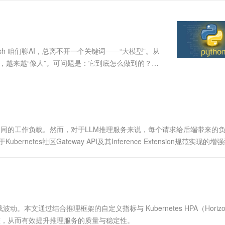
服务生态伙伴
视觉 Coding、空间感知、多模态思考等全面升级
1M上下文，专为长程任务能力而生
云工开物
企业应用
Works
Night Plan 支持 Qwen 3.8-Max
云原生大数据计算服务 MaxCompute
AI 办公
容器服务 Kub
NEW
Red Hat
30+ 款产品免费体验
Data Agent 驱动的一站式 Data+AI 开发治理平台
夜间 5 折，Qwen/Meoo/TokenPlan 客户专享
面向分析的企业级SaaS模式云数据仓库
AI智能应用
提供一站式管
科研合作
ERP
堂（旗舰版）
SUSE
智能客服
AI 应用构建
大模型原生
CRM
ish 咱们聊AI，总离不开一个关键词——“大模型”。从
防护产品
2个月
自动承接线索
建站小程序
越聪明，越来越“像人”。可问题是：它到底怎么做到的？难
Qoder
大模型服务平台百炼-应用模版
OA 办公系统
HOT
NEW
面向真实软件
个人版上线、团队版降价；千问3.8-Max首发发尝鲜
丰富多元化的应用模版和解决方案
力提升
财税管理
模板建站
万有无界
大模型服务平台百炼-智能体
400电话
定制建站
的模型效果
灵活可视化地构建企业级 Agent
方案
广告营销
模板小程序
秒悟
人工智能平台 PAI
不同的工作负载。然而，对于LLM推理服务来说，每个请求给后端带来的
定制小程序
云端极速 AI 
新一代 AI 视频生成模型，深度适配广告营销等场景
AI Native 的算法工程平台，一站式完成建模、训练、推理服务部署
于Kubernetes社区Gateway API及其Inference Extension规范实现的增
衡性能，根...
APP 开发
建站系统
AI 应用
10分钟微调：让0.6B模型媲美235B模
多模态数据信
文通过结合推理框架的自定义指标与 Kubernetes HPA（Horizon
型
依托云原生高可用架构,实现Dify私有化部署
灵活调整，从而有效提升推理服务的质量与稳定性。
用1%尺寸在特定领域达到大模型90%以上效果