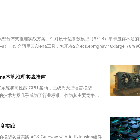
一个 AI 助手
超强辅助，Bol
即刻拥有 DeepSeek-R1 满血版
在企业官网、通讯软件中为客户提供 AI 客服
多种方案随心选，轻松解锁专属 DeepSeek
战
71B大模型分布式推理实战方案。针对该千亿参数模型（671B）单卡显存不足
lelism=8），结合阿里云Arena工具，实现在2台ecs.ebmgn8v.48xlarge（8*9
ama本地推理实战指南
生态系统和高性能 GPU 架构，已成为大型语言模型
IA 的技术方案几乎成为了行业标准。作为其主要竞争对
 在 CPU 和 GPU 市场已深耕多年。在处理器领域，
型灰度实践
型灰度实践 ACK Gateway with AI Extension组件