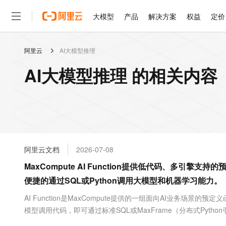
大模型
产品
解决方案
权益
定价
阿里云
AI大模型推理
大模型
产品
解决方案
权益
定价
云市场
伙伴
服务
了解阿里云
精选产品
精选解决方案
普惠上云
产品定价
精选商城
成为销售伙伴
售前咨询
为什么选择阿里云
千问AI平台
AI大模型推理 的相关内容
了解云产品的定价详情
大模型服务平台百炼
千问办公，解锁你的工作
普惠上云 官方力荐
分销伙伴
在线服务
网站建设
什么是云计算
大
大模型服务与应用平台
企业级Agent产品，直接
云服务器38元/年起，超
咨询伙伴
多端小程序
技术领先
云上成本管理
售后服务
轻量应用服务器
Agency Agents：拥
官方推荐返现计划
大模型
精选产品
精选解决方案
Salesforce 国际版订阅
稳定可靠
管理和优化成本
推荐新用户得奖励，单订单
销售伙伴合作计划
自助服务
友盟天域
安全合规
人工智能与机器学习
AI
文本生成
云数据库 RDS
HappyHorse 打造一
云工开物
无影生态合作计划
在线服务
阿里云文档
2026-07-08
观测云
分析师报告
高校专属算力普惠，学生认
计算
互联网应用开发
Qwen3.8-Max
HOT
Salesforce On Alibaba C
工单服务
MaxCompute AI Function提供低代码、多
智能体时代全能旗舰模型
Tuya 物联网平台阿里云
研究报告与白皮书
人工智能平台 PAI
快速拥有专属 OpenClaw
大模
Consulting Partner 合
大数据
容器
便捷的通过SQL或Python调用大模型和机器学习能力。
免费试用
短信专区
一站式AI开发、训练和推
蓝凌 OA
Qwen3.7-Plus
AI 大模型销售与服务生
现代化应用
存储
天池大赛
AI Function是MaxCompute提供的一组面向AI业务场景
能看、能想、能动手的多模
云解析DNS
解决方案免费试用 新老
电子合同
模型调用代码，即可通过标准SQL或MaxFrame（分布式Py
最高领取价值200元试用
安全
网络与CDN
AI 算法大赛
Qwen3-VL-Plus
等场景的AI使用门槛。
畅捷通