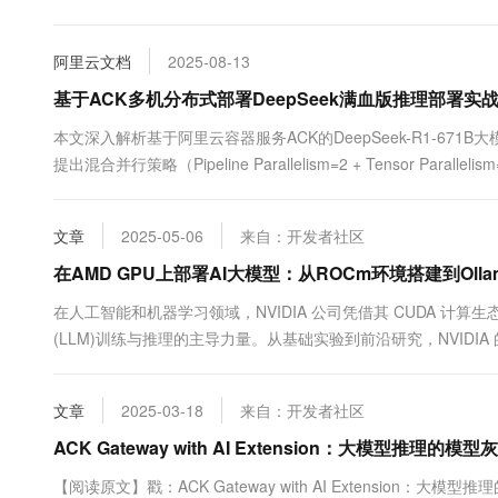
10 分钟在聊天系统中增加
专有云
阿里云文档
2025-08-13
基于ACK多机分布式部署DeepSeek满血版推理部署实
本文深入解析基于阿里云容器服务ACK的DeepSeek-R1-6
提出混合并行策略（Pipeline Parallelism=2 + Tensor Paral
点上的高效分布式部署。进一步演示如何将部署于AC...
文章
2025-05-06
来自：开发者社区
在AMD GPU上部署AI大模型：从ROCm环境搭建到Oll
在人工智能和机器学习领域，NVIDIA 公司凭借其 CUDA 计算
(LLM)训练与推理的主导力量。从基础实验到前沿研究，NVID
手，AMD（YES！）在 AI 计算领域的发展潜力值得关注。 AMD
AMD 不仅与英特尔形成有效竞争，近期在数据....
文章
2025-03-18
来自：开发者社区
ACK Gateway with AI Extension：大模型推理的模
【阅读原文】戳：ACK Gateway with AI Extension：大模型推理的模