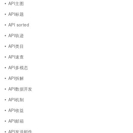
API主图
API标题
API sorted
API轨迹
API类目
API速查
API多模态
API拆解
API数据开发
API机制
API收益
API邮箱
API发送邮件