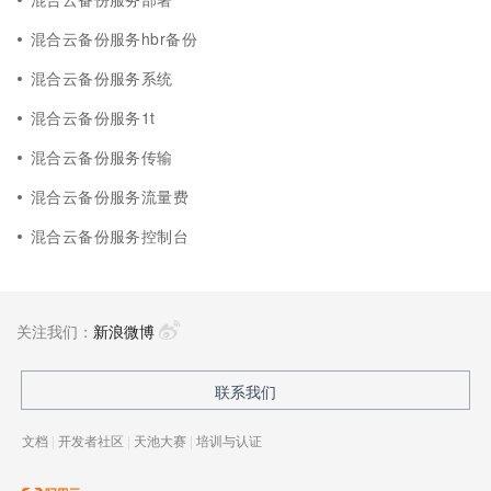
混合云备份服务hbr备份
混合云备份服务系统
混合云备份服务1t
混合云备份服务传输
混合云备份服务流量费
混合云备份服务控制台
关注我们：
新浪微博
联系我们
文档
|
开发者社区
|
天池大赛
|
培训与认证