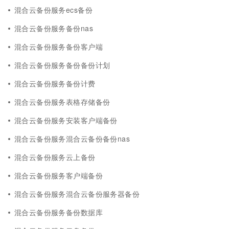
混合云备份服务ecs备份
混合云备份服务备份nas
混合云备份服务备份客户端
混合云备份服务备份备份计划
混合云备份服务备份计费
混合云备份服务表格存储备份
混合云备份服务安装客户端备份
混合云备份服务混合云备份备份nas
混合云备份服务云上备份
混合云备份服务客户端备份
混合云备份服务混合云备份服务器备份
混合云备份服务备份数据库