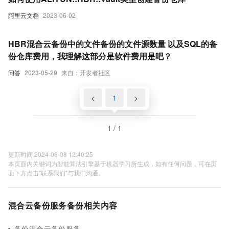
阿里云文档
2023-06-02
HBR混合云备份中的文件备份的文件源数量 以及SQL的备
份仓库费用，我理解这部分是软件费用是吧？
问答
2023-05-29
来自：开发者社区
<
1
>
1 / 1
更新时间 2024-06-08 12:40:25
本页面内关键词为智能算法引擎基于机器学习所生成，如有任何问题，可在页
面下方点击"联系我们"与我们沟通。
混合云备份服务备份相关内容
备份混合云备份服务