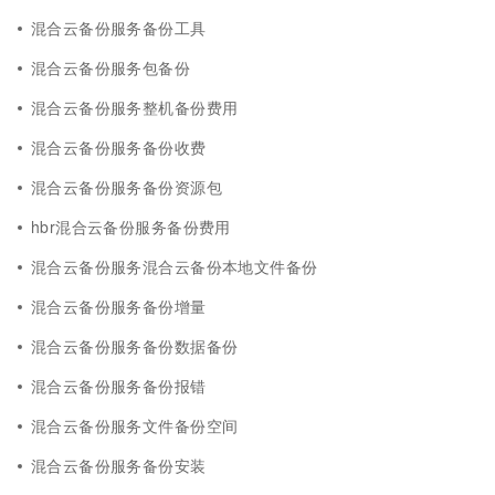
混合云备份服务备份工具
混合云备份服务包备份
混合云备份服务整机备份费用
混合云备份服务备份收费
混合云备份服务备份资源包
hbr混合云备份服务备份费用
混合云备份服务混合云备份本地文件备份
混合云备份服务备份增量
混合云备份服务备份数据备份
混合云备份服务备份报错
混合云备份服务文件备份空间
混合云备份服务备份安装