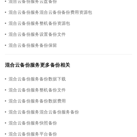
混合云备份服务云盘备份
混合云备份服务混合云备份备份费用资源包
混合云备份服务整机备份资源包
混合云备份服务设置备份文件
混合云备份服务备份保留
混合云备份服务更多备份相关
混合云备份服务备份数据下载
混合云备份服务整机备份文件
混合云备份服务备份数据费用
混合云备份服务混合云备份服务备份
混合云备份服务快照备份
混合云备份服务平台备份