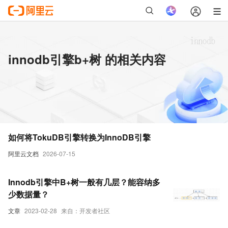
innodb引擎b+树 的相关内容
如何将TokuDB引擎转换为InnoDB引擎
阿里云文档
2026-07-15
Innodb引擎中B+树一般有几层？能容纳多
少数据量？
文章
2023-02-28
来自：开发者社区