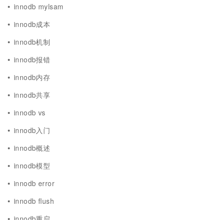
innodb mylsam
innodb成本
innodb机制
innodb报错
innodb内存
innodb共享
innodb vs
innodb入门
innodb概述
innodb模型
innodb error
innodb flush
innodb重启