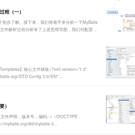
服务生态伙伴
视觉 Coding、空间感知、多模态思考等全面升级
1M上下文，专为长程任务能力而生
云工开物
企业应用
Works
Night Plan 支持 Qwen 3.8-Max
云原生大数据计算服务 MaxCompute
AI 办公
容器服务 Kub
NEW
Red Hat
解析过程（一）
30+ 款产品免费体验
Data Agent 驱动的一站式 Data+AI 开发治理平台
夜间 5 折，Qwen/Meoo/TokenPlan 客户专享
面向分析的企业级SaaS模式云数据仓库
AI智能应用
提供一站式管
科研合作
ERP
堂（旗舰版）
SUSE
了个初步了解。接下来，我们将着手来分析一下MyBatis
智能客服
AI 应用构建
大模型原生
CRM
配置文件解析过程分析有了上述思维导图，我们对配置文
防护产品
2个月
自动承接线索
析下解析过程。配置文件解析入口首先，我们来看看
建站小程序
Qoder
大模型服务平台百炼-应用模版
OA 办公系统
HOT
NEW
面向真实软件
个人版上线、团队版降价；千问3.8-Max首发发尝鲜
丰富多元化的应用模版和解决方案
力提升
财税管理
模板建站
万有无界
大模型服务平台百炼-智能体
400电话
定制建站
的模型效果
灵活可视化地构建企业级 Agent
emplates】核心文件模板<?xml version="1.0"
方案
广告营销
模板小程序
tis.org//DTD Config 3.0//EN" ...
秒悟
人工智能平台 PAI
定制小程序
云端极速 AI 
新一代 AI 视频生成模型，深度适配广告营销等场景
AI Native 的算法工程平台，一站式完成建模、训练、推理服务部署
APP 开发
建站系统
重要）
!--XML文件声明，版本号，编码--> <!DOCTYPE
AI 应用
10分钟微调：让0.6B模型媲美235B模
多模态数据信
://mybatis.org/dtd/mybatis-3...
型
依托云原生高可用架构,实现Dify私有化部署
用1%尺寸在特定领域达到大模型90%以上效果