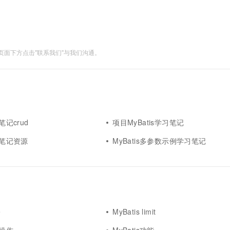
一个 AI 助手
超强辅助，Bol
即刻拥有 DeepSeek-R1 满血版
在企业官网、通讯软件中为客户提供 AI 客服
多种方案随心选，轻松解锁专属 DeepSeek
面下方点击"联系我们"与我们沟通。
笔记crud
项目MyBatis学习笔记
学习笔记资源
MyBatis多参数示例学习笔记
e
MyBatis limit