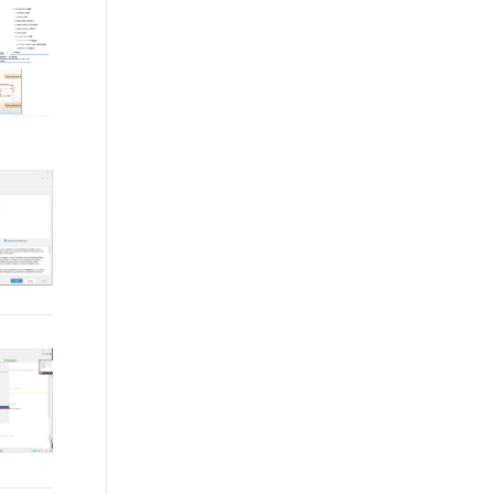
文戏情感细腻自然，动作戏激烈拳拳到肉，实现更强表演能力
支持中英文自由切换，具备更强的噪声鲁棒性
ernetes 版 ACK
围，欢迎加入！
云聚AI 严选权益
云安全中心 AI BAS 智能自动
SSL 证书
，一键激活高效办公新体验
理容器应用的 K8s 服务
精选AI产品，从模型到应用全链提效
化模拟渗透攻击产品发布
堡垒机
AI 用量加速计划
DataWorks ChatBI 会话支持
应用
防火墙
、识别商机，让客服更高效、服务更出色。
新老同享，达量后返
上传临时文件分析
千问办公
主机安全
NEW
的智能体编程平台
一站式AI生产力平台
AI 应用及服务市场
伶鹊
企业级人与Agent协作平台，接入和调度多个数字员工
智能客服平台，对话机器人、对话分析、智能外呼
AI 应用
大模型服务平台百炼 - 全妙
大模型
应用创作平台
多模态内容创作工具，已接入 DeepSeek
自然语言处理
数据标注
机器学习
息提取
与 AI 智能体进行实时音视频通话
从文本、图片、视频中提取结构化的属性信息
构建支持视频理解的 AI 音视频实时通话应用