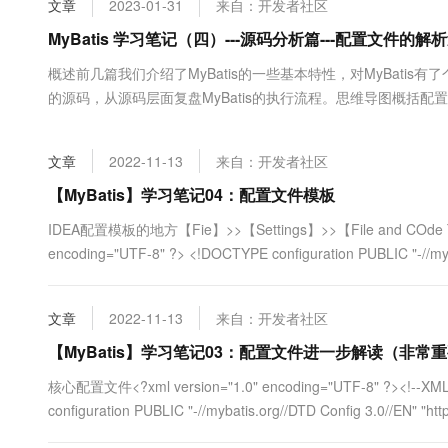
文章
2023-01-31
来自：开发者社区
大数据开发治理平台 Data
AI 产品 免费试用
网络
安全
云开发大赛
Tableau 订阅
MyBatis 学习笔记（四）---源码分析篇---配置文件的
1亿+ 大模型 tokens 和 
可观测
入门学习赛
中间件
AI空中课堂在线直播课
概述前几篇我们介绍了MyBatis的一些基本特性，对MyBatis有
云防火墙
140+云产品 免费试用
大模型服务
的源码，从源码层面复盘MyBatis的执行流程。思维导图概括
上云与迁云
云原生的云上边界网络安全
产品新客免费试用，最长1
数据库
件文件的解析过程就有了一个大概的认识，下面我们就来具体分
生态解决方案
千问AI平台-Token Plan
企业出海
大模型ACA认证体验
调用MyBatis的示例代码String resource =....
大数据计算
文章
2022-11-13
来自：开发者社区
助力企业全员 AI 认知与能
行业生态解决方案
政企业务
媒体服务
千问AI平台-模型体验
【MyBatis】学习笔记04：配置文件模板
开发者生态解决方案
在线体验全尺寸、多种模态
企业服务与云通信
IDEA配置模板的地方【Fie】>>【Settings】>>【File and COde T
AI 开发和 AI 应用解决
encoding="UTF-8" ?> <!DOCTYPE configuration PUBLIC "-//myba
Happy 系列大模型
域名与网站
终端用户计算
文章
2022-11-13
来自：开发者社区
Serverless
【MyBatis】学习笔记03：配置文件进一步解读（非常
大模型解决方案
核心配置文件<?xml version="1.0" encoding="UTF-8" ?><
开发工具
快速部署 Dify，高效搭建 
configuration PUBLIC "-//mybatis.org//DTD Config 3.0//EN" "http
迁移与运维管理