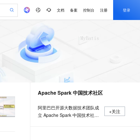
文档
备案
控制台
注册
登录
验
作计划
器
AI 活动
专业服务
服务伙伴合作计划
开发者社区
加入我们
产品动态
服务平台百炼
阿里云 OPC 创新助力计划
一站式生成采购清单，支持单品或批量购买
可编辑精美 PPT 文稿
S产品伙伴计划（繁花）
峰会
CS
造的大模型服务与应用开发平台
Agency Agents：拥有专属领域专家
AI 生产力先锋
Al MaaS 服务伙伴赋能合作
域名
博文
Careers
PolarDB Agentic Database
至高可申请百万元
 轻松生成专业的 PPT
开启高性价比 AI 编程新体验
弹性可伸缩的云计算服务
先锋实践拓展 AI 生产力的边界
发布
多领域专家智能体,一键组建 AI 虚拟交付团队
Token 补贴，五大权
计划
海大会
伙伴信用分合作计划
商标
问答
社会招聘
益加速 OPC 成功
帕鲁游戏服务器
SS
HappyHorse 打造一站式影视创作平台
飞天发布时刻
HOT
秒悟 Meoo CLI 支持一键部
划
备案
电子书
校园招聘
联机服务器，轻松开启游戏
视频创作，一键激活电商全链路生产力
稳定、安全、高性价比、高性能的云存储服务
所见，即是所愿
署项目至阿里云账号
可视化编排打通从文字构思到成片全链路闭环
更多支持
划
公司注册
镜像站
视频生成
语音识别与合成
 智能体与工作流应用
漫剧工坊：一站式动画创作平台
AI 实训营
Flink OSS 支持
合作伙伴培训与认证
Apache Spark 中国技术社区
划
上云迁移
站生成，高效打造优质广告素材
全接入的云上超级电脑
通过阿里云百炼高效搭建AI应用,助力高效开发
快速生产连贯的高质量长漫剧
从基础到进阶，Agent 创客手把手教你
AssumeRole 角色自定义
e-1.1-T2V
Qwen3-TTS-Flash
lScope
我要反馈
查询合作伙伴
畅细腻的高质量视频
离线语音合成大模型，多语言方言自适应，低延迟高稳定
n Alibaba Cloud ISV 合作
代维服务
建企业门户网站
10 分钟搭建微信、支付宝小程序
百炼 Qwen3.7-Flash 系列模
阿里巴巴开源大数据技术团队成
+关注
创新加速
ope
登录合作伙伴管理后台
我要建议
站，无忧落地极速上线
以可视化方式快速构建移动和 PC 门户网站
国内短信简单易用，安全可靠，秒级触达，全球覆盖200+国家和地区。
高效部署网站，快速应用到小程序
型发布
立 Apache Spark 中国技术社
e-1.1-I2V
Cosyvoice-V3-Flash
安全
区，定期推送精彩案例，问答区
畅自然，细节丰富
高表现力语音合成大模型，语音克隆听感自然
我要投诉
PolarDB
上云场景组合购
伴
Qoder CN V1.7.0 发布
数个 Spark 技术同学每日在线答
漫剧创作，剧本、分镜、视频高效生成
100%兼容MySQL、PostgreSQL，兼容Oracle，支持集中和分布式
覆盖90%+业务场景，专享组合折扣价
2V
VPN
Fun-ASR
疑，只为营造 Spark 技术交流氛