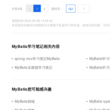
10 分钟在聊天系统中增加
专有云
共有4条
<
1
>
跳转至：
GO
更新时间 2024-06-08 14:06:43
本页面内关键词为智能算法引擎基于机器学习所生成，如有任何问题，可在页
MyBatis学习笔记相关内容
spring mvc学习笔记MyBatis
MyBatis学习
MyBatis乐观锁学习笔记
MyBatis
MyBatis您可能感兴趣
MyBatis前端
MyBatis typ