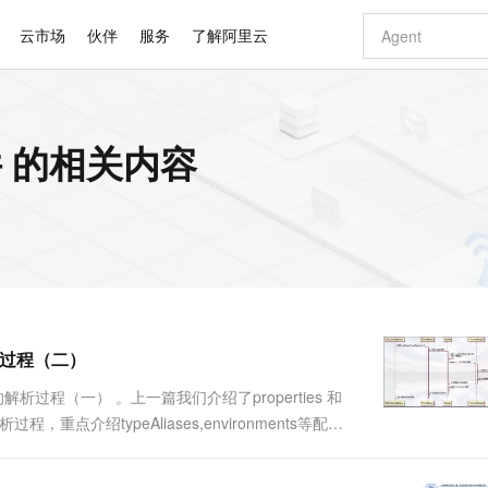
云市场
伙伴
服务
了解阿里云
AI 特惠
数据与 API
成为产品伙伴
企业增值服务
最佳实践
价格计算器
AI 场景体
基础软件
产品伙伴合
阿里云认证
市场活动
配置报价
大模型
件 的相关内容
自助选配和估算价格
步到位
智启 AI 普惠权益
产品生态集成认证中心
企业支持计划
云上春晚
域名与网站
Qwen Audio：打造专属 AI 语音助手
千问官方 MaaS 平台，为开发者和 Agent 而生，新用户赠送 1 亿 + tokens 额度
一句话生成原生
AI Coding
阿里云Maa
2026 阿里云
云服务器 E
为企业打
数据集
Windows
大模型认证
模型
NEW
NEW
格式还原
值低价云产品抢先购
至高享 1亿+免费 tokens，加速 Al 应用落地
提供智能易用的域名与建站服务
Qwen-Audio-3.0-Realtime 端到端实时语音角色扮演
输入一句话想法,
智能编程，一键
安全可靠、
产品生态伙伴
专家技术服务
云上奥运之旅
弹性计算合作
阿里云中企出
手机三要素
宝塔 Linux
全部认证
价格优势
开源旗舰模型
即刻拥有 DeepSeek-V4-Pro
阿里云 OPC 创新助力计划
千问大模型
一键部署幻兽
AI 电商营销
对象存储 O
大模型
产品生态伙伴工作台
企业增值服务台
云栖战略参考
云存储合作计
云栖大会
身份实名认证
CentOS
训练营
推动算力普惠，释放技术红利
最高返9万
真正可用的 1M 上下文,一次完成代码全链路开发
快速构建应用程序和网站，即刻迈出上云第一步
轻松解锁专属 DeepSeek-V4-Pro
至高百万元 Token 补贴，加速一人公司成长
多元化、高性能、安全可靠的大模型服务
一键购买专属
从图文生成到
云上的中国
数据库合作计
活动全景
短信
Docker
图片和
自进化智能体
5 分钟轻松部署专属 QwenPaw
Token Plan 模型订阅计划
数字证书管理服务（原SSL证书）
高效搭建 AI
AI 广告创作
无影云电脑
企业成长
NEW
HOT
信息公告
看见新力量
云网络合作计
OCR 文字识别
JAVA
越聪明
证享300元代金券
全托管，含MySQL、PostgreSQL、SQL Server、MariaDB多引擎
Qwen3.8-Max 首发尝鲜，限时加量 10 倍，夜间低至2折
实现全站 HTTPS，呈现可信的 Web 访问
从聊天伙伴进化为能主动干活的本地数字员工
图文、视频一
随时随地安
Kimi-K3
HappyHors
NEW
魔搭 Mode
loud
服务实践
官网公告
解析过程（二）
Kimi 最新旗舰模型，长程编程与推理利器
让文字生成流
金融模力时刻
Salesforce O
版
发票查验
全能环境
Claude Code + GStack 打造工程团队
千问办公，限时限量积分加倍
Qoder
低代码高效构
AI 建站
短信服务
型
NEW
作计划
计划
创新中心
魔搭 ModelSc
健康状态
理服务
让AI从“聊天伙伴”进化为能干活的“数字员工”
安装技能 GStack，拥有专属 AI 工程团队
你的AI工作搭子，覆盖日常办公高频场景
面向真实软件的智能体编程平台
0 代码专业建
析过程（一） 。上一篇我们介绍了properties 和
客户案例
天气预报查询
操作系统
Deepseek-v4-pro
HappyHors
态合作计划
点介绍typeAliases,environments等配置
态智能体模型
旗舰 MoE 大模型，百万上下文与顶尖推理能力
图生视频，流
同享
万小智 AI 建站低至 15元/月
Qoder CN
AI 短剧/漫剧
云原生数据库 
快递物流查询
WordPress
成为服务伙
es> <typeA...
高校合作
点，立即开启云上创新
覆盖公网/内网、递归/权威、移动APP等全场景解析服务
送.CN域名，送备案服务码
基于千问大模型等，支持代码智能生成、研发智能问答
AI助力短剧
GLM-5.2
Wan2.7-T
Ubuntu