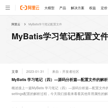
大模型
产品
解决方案
权益
定价
阿里云
MyBatis学习笔记配置文件
大模型
产品
解决方案
权益
定价
云市场
伙伴
服务
了解阿里云
精选产品
精选解决方案
普惠上云
产品定价
精选商城
成为销售伙伴
售前咨询
为什么选择阿里云
千问AI平台
MyBatis学习笔记配置文
了解云产品的定价详情
大模型服务平台百炼
睿译宝，AI翻译排版一
普惠上云 官方力荐
分销伙伴
在线服务
网站建设
什么是云计算
大
大模型服务与应用平台
上传文档即自动完成翻译和
云服务器38元/年起，超
咨询伙伴
多端小程序
技术领先
云上成本管理
售后服务
轻量应用服务器
GLM-5.2：长任务时代
官方推荐返现计划
大模型
精选产品
精选解决方案
Salesforce 国际版订阅
稳定可靠
管理和优化成本
推荐新用户得奖励，单订单
销售伙伴合作计划
自助服务
友盟天域
安全合规
人工智能与机器学习
AI
文本生成
云数据库 RDS
Hermes Agent，打造
云工开物
无影生态合作计划
在线服务
文章
2023-01-31
来自：开发者社区
观测云
分析师报告
自主进化，持久记忆，越用
高校专属算力普惠，学生认
计算
互联网应用开发
Qwen3.8-Max
HOT
Salesforce On Alibaba C
工单服务
MyBatis 学习笔记（四）---源码分析篇---配置文件的
智能体时代全能旗舰模型
Tuya 物联网平台阿里云
研究报告与白皮书
人工智能平台 PAI
快速拥有专属 OpenClaw
大模
Consulting Partner 合
大数据
容器
免费试用
短信专区
一站式AI开发、训练和推
概述接上一篇MyBatis 学习笔记（四）—源码分析篇—配置文件的解
蓝凌 OA
Qwen3.7-Plus
AI 大模型销售与服务生
现代化应用
settings配置的解析过程，今天我们接着来看看其他常用属性的解析过程，重
存储
天池大赛
能看、能想、能动手的多模
云解析DNS
解决方案免费试用 新老
电子合同
的解析。typeAliases的解析过程一个简单的别名配置如下：<typeAlias
最高领取价值200元试用
安全
网络与CDN
AI 算法大赛
Qwen3-VL-Plus
畅捷通