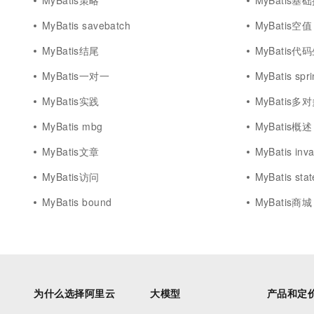
MyBatis策略
MyBatis基
MyBatis savebatch
MyBatis空值
MyBatis结尾
MyBatis代
MyBatis一对一
MyBatis spr
MyBatis实践
MyBatis多
MyBatis mbg
MyBatis概述
MyBatis文章
MyBatis inva
MyBatis访问
MyBatis sta
MyBatis bound
MyBatis商城
为什么选择阿里云
大模型
产品和定