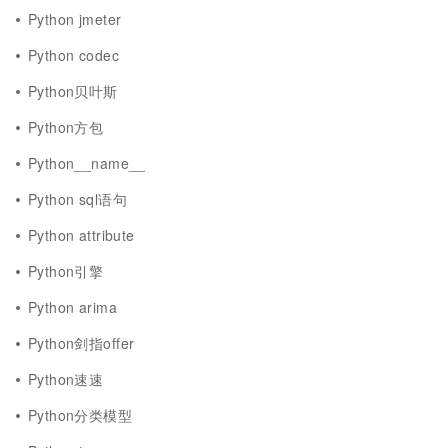
Python jmeter
Python codec
Python贝叶斯
Python方包
Python__name__
Python sql语句
Python attribute
Python引擎
Python arima
Python剑指offer
Python速速
Python分类模型