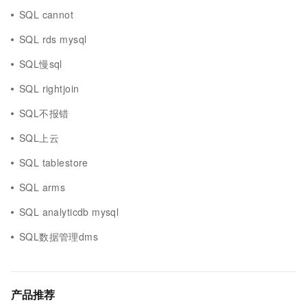
SQL cannot
SQL rds mysql
SQL慢sql
SQL rightjoin
SQL不报错
SQL上云
SQL tablestore
SQL arms
SQL analyticdb mysql
SQL数据管理dms
产品推荐