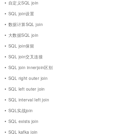
自定义SQL join
SQL join设置
数据计算SQL join
大数据SQL join
SQL join保留
SQL join交叉连接
SQL join innerjoin区别
SQL right outer join
SQL left outer join
SQL interval left join
SQL实战join
SQL exists join
SQL kafka join