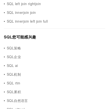
SQL left join rightjoin
SQL innerjoin join
SQL innerjoin left join full
SQL您可能感兴趣
SQL策略
SQL企业
SQL ai
SQL机制
SQL rtm
SQL累积
SQL自然语言