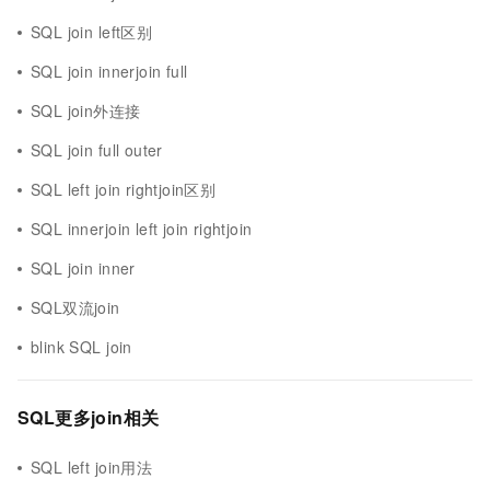
SQL join left区别
SQL join innerjoin full
SQL join外连接
SQL join full outer
SQL left join rightjoin区别
SQL innerjoin left join rightjoin
SQL join inner
SQL双流join
blink SQL join
SQL更多join相关
SQL left join用法