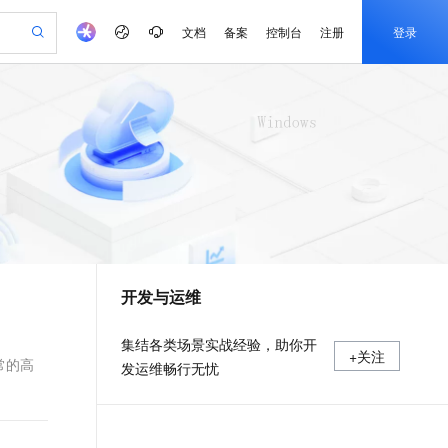
文档
备案
控制台
注册
登录
验
作计划
器
AI 活动
专业服务
服务伙伴合作计划
开发者社区
加入我们
产品动态
服务平台百炼
阿里云 OPC 创新助力计划
一站式生成采购清单，支持单品或批量购买
可编辑精美 PPT 文稿
S产品伙伴计划（繁花）
峰会
CS
造的大模型服务与应用开发平台
Agency Agents：拥有专属领域专家
AI 生产力先锋
Al MaaS 服务伙伴赋能合作
域名
博文
Careers
至高可申请百万元
Qwen3.8-Max 模型上线
 轻松生成专业的 PPT
开启高性价比 AI 编程新体验
弹性可伸缩的云计算服务
先锋实践拓展 AI 生产力的边界
多领域专家智能体,一键组建 AI 虚拟交付团队
Token 补贴，五大权
计划
海大会
伙伴信用分合作计划
商标
问答
社会招聘
益加速 OPC 成功
帕鲁游戏服务器
SS
HappyHorse 打造一站式影视创作平台
飞天发布时刻
HOT
Open Search 向量检索版支
划
备案
电子书
校园招聘
联机服务器，轻松开启游戏
视频创作，一键激活电商全链路生产力
稳定、安全、高性价比、高性能的云存储服务
所见，即是所愿
持视频检索 Pipeline 功能
可视化编排打通从文字构思到成片全链路闭环
更多支持
划
公司注册
镜像站
视频生成
语音识别与合成
 智能体与工作流应用
漫剧工坊：一站式动画创作平台
AI 实训营
应用身份服务 (IDaaS)
合作伙伴培训与认证
开发与运维
划
上云迁移
站生成，高效打造优质广告素材
全接入的云上超级电脑
通过阿里云百炼高效搭建AI应用,助力高效开发
快速生产连贯的高质量长漫剧
从基础到进阶，Agent 创客手把手教你
OpenClaw 管理能力上线
e-1.1-T2V
Qwen3-TTS-Flash
lScope
我要反馈
查询合作伙伴
畅细腻的高质量视频
离线语音合成大模型，多语言方言自适应，低延迟高稳定
n Alibaba Cloud ISV 合作
代维服务
建企业门户网站
10 分钟搭建微信、支付宝小程序
MaxCompute MaxFrame 提
集结各类场景实战经验，助你开
+关注
创新加速
ope
登录合作伙伴管理后台
我要建议
站，无忧落地极速上线
以可视化方式快速构建移动和 PC 门户网站
国内短信简单易用，安全可靠，秒级触达，全球覆盖200+国家和地区。
高效部署网站，快速应用到小程序
供自动弹性内存功能
常的高
发运维畅行无忧
e-1.1-I2V
Cosyvoice-V3-Flash
安全
畅自然，细节丰富
高表现力语音合成大模型，语音克隆听感自然
我要投诉
PolarDB
上云场景组合购
Milvus 弹性伸缩功能新增节
伴
漫剧创作，剧本、分镜、视频高效生成
100%兼容MySQL、PostgreSQL，兼容Oracle，支持集中和分布式
覆盖90%+业务场景，专享组合折扣价
点支持范围
2V
VPN
Fun-ASR