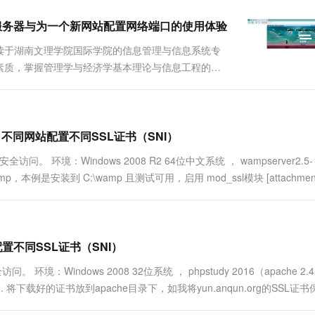
一个 AI 助手
超强辅助，Bol
即刻拥有 DeepSeek-R1 满血版
在企业官网、通讯软件中为客户提供 AI 客服
完成注册云服务器与为一个新网站配置网络端口的使用体验
多种方案随心选，轻松解锁专属 DeepSeek
读于湖南文理学院国际学院的信息管理与信息系统专
素质，掌握管理学与经济学基本理论与信息工程的相
德，满足现代管理需要的人才的专业。虽然学校是授
所以这使我更好的向我喜欢的计算机....
pache 不同网站配置不同SSL证书（SNI）
全访问。 环境：Windows 2008 R2 64位中文系统 ， wampserver2.5-
安装好wamp，本例是安装到 C:\wamp 且测试可用，启用 mod_ssl模块 [attachment
同网站配置不同SSL证书（SNI）
 环境：Windows 2008 32位系统 ， phpstudy 2016（apache 2.
62] 2. 将下载好的证书放到apache目录下，如我将yun.anqun.org的SSL证