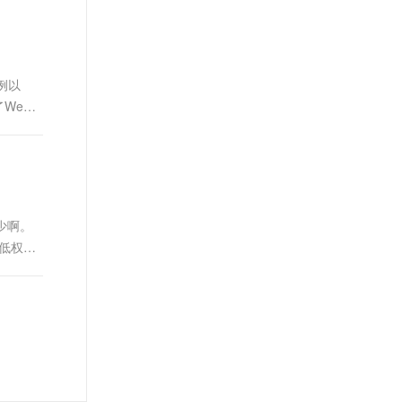
例以
了Web
少啊。
低权限