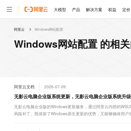
大模型
产品
解决方案
权益
定价
阿里云
Windows网站配置
大模型
产品
解决方案
权益
定价
云市场
伙伴
服务
了解阿里云
精选产品
精选解决方案
普惠上云
产品定价
精选商城
成为销售伙伴
售前咨询
为什么选择阿里云
千问AI平台
Windows网站配置 的相
了解云产品的定价详情
大模型服务平台百炼
睿译宝，AI翻译排版一
普惠上云 官方力荐
分销伙伴
在线服务
网站建设
什么是云计算
大
大模型服务与应用平台
上传文档即自动完成翻译和
云服务器38元/年起，超
咨询伙伴
多端小程序
技术领先
云上成本管理
售后服务
轻量应用服务器
GLM-5.2：长任务时代
官方推荐返现计划
大模型
精选产品
精选解决方案
Salesforce 国际版订阅
稳定可靠
管理和优化成本
推荐新用户得奖励，单订单
销售伙伴合作计划
自助服务
友盟天域
安全合规
人工智能与机器学习
AI
文本生成
云数据库 RDS
Hermes Agent，打造
云工开物
无影生态合作计划
在线服务
阿里云文档
2026-07-09
观测云
分析师报告
自主进化，持久记忆，越用
高校专属算力普惠，学生认
计算
互联网应用开发
Qwen3.8-Max
HOT
Salesforce On Alibaba C
工单服务
无影云电脑企业版系统更新，无影云电脑企业版系统升级
智能体时代全能旗舰模型
Tuya 物联网平台阿里云
研究报告与白皮书
人工智能平台 PAI
快速拥有专属 OpenClaw
大模
Consulting Partner 合
大数据
容器
免费试用
短信专区
一站式AI开发、训练和推
无影云电脑企业版的Windows更新服务，通过阿里云内部的W
蓝凌 OA
Qwen3.7-Plus
AI 大模型销售与服务生
现代化应用
风险补丁。既保留了Windows原生更新的优势，又能够确保
存储
天池大赛
能看、能想、能动手的多模
云解析DNS
解决方案免费试用 新老
电子合同
最高领取价值200元试用
安全
网络与CDN
AI 算法大赛
Qwen3-VL-Plus
畅捷通