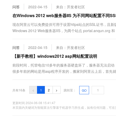
问答
2022-04-15
来自：开发者社区
在Windows 2012 web服务器IIS 为不同网站配置不同S
现在阿里云可以免费提供可用于设置https站点的SSL证书，且新版
Windows 2012 Web服务器IIS，为两个站点 portal.anqun.
服务角色，且新建好了站点； 已经从阿里云证书服务中下载到...
问答
2022-04-15
来自：开发者社区
【新手教程】windows2012 asp网站配置说明
前段时间，托管电信10多年的服务器硬盘坏了，服务器无法启
很多年前的网站是用asp程序开发的，搬家到阿里云上后，首先
的帐号, 用于运行网站。 如已经建立过，可以忽略本步骤 登录服
共有16条
<
1
2
>
跳转至：
GO
更新时间 2024-06-08 15:41:47
本页面内关键词为智能算法引擎基于机器学习所生成，如有任何问题，可在页