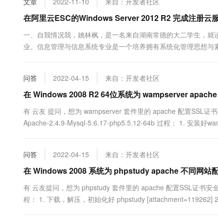
文章
2022-11-10
来自：开发者社区
10 分钟在聊天系统中增加
专有云
在阿里云ESC的Windows Server 2012 R2 
一、自我情况我，姚林枫，是一名来自湖南常德的大二学生，就
业。信息管理与信息系统专业是一个培养拥有系统化管理思想与
关知识，具有分析能力、实践能力与创新创业能力，具备职业道
予我管理学学位，但学校的培养计划更加侧重于计算机科学与技术。
问答
2022-04-15
来自：开发者社区
在 Windows 2008 R2 64位系统为 wampserver a
有 云友 提问，想为 wampserver 套件里的 apache 配置SSL证书安
Apache-2.4.9-Mysql-5.6.17-php5.5.12-64b 过程： 1. 
问答
2022-04-15
来自：开发者社区
在 Windows 2008 系统为 phpstudy apache 不
有 云友提问，想为 phpstudy 套件里的 apache 配置SSL证书安全访问。
程： 1. 下载，解压，初始化好 phpstudy [attachment=1192
ap...