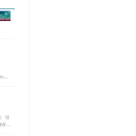
t.diy 一步搞定创意建站
构建大模型应用的安全防护体系
通过自然语言交互简化开发流程,全栈开发支持
通过阿里云安全产品对 AI 应用进行安全防护
=...
4） 过
书保存在