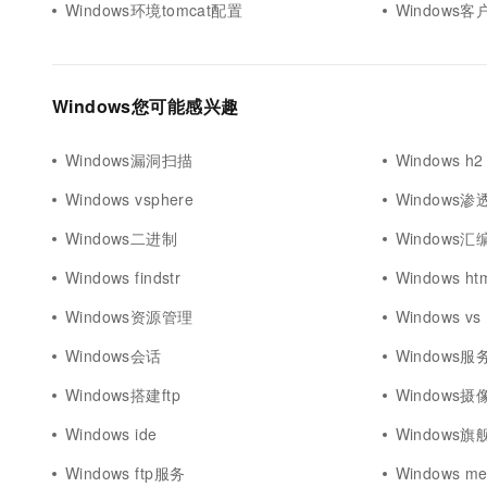
Windows环境tomcat配置
Windows
Windows您可能感兴趣
Windows漏洞扫描
Windows h2
Windows vsphere
Windows
Windows二进制
Windows汇
Windows findstr
Windows ht
Windows资源管理
Windows vs
Windows会话
Windows
Windows搭建ftp
Windows摄
Windows ide
Windows旗
Windows ftp服务
Windows me