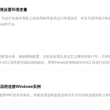
服务生态伙伴
视觉 Coding、空间感知、多模态思考等全面升级
1M上下文，专为长程任务能力而生
云工开物
企业应用
Works
Night Plan 支持 Qwen 3.8-Max
云原生大数据计算服务 MaxCompute
AI 办公
容器服务 Kub
NEW
Red Hat
行环境设置环境变量
30+ 款产品免费体验
Data Agent 驱动的一站式 Data+AI 开发治理平台
夜间 5 折，Qwen/Meoo/TokenPlan 客户专享
面向分析的企业级SaaS模式云数据仓库
AI智能应用
提供一站式管
科研合作
ERP
堂（旗舰版）
SUSE
，为运行在操作系统上的应用程序提供运行环境设定。本文为您详细介绍
智能客服
AI 应用构建
大模型原生
CRM
Key的方法。
防护产品
2个月
自动承接线索
建站小程序
Qoder
大模型服务平台百炼-应用模版
OA 办公系统
HOT
NEW
面向真实软件
个人版上线、团队版降价；千问3.8-Max首发发尝鲜
丰富多元化的应用模版和解决方案
力提升
财税管理
模板建站
万有无界
大模型服务平台百炼-智能体
400电话
定制建站
的模型效果
灵活可视化地构建企业级 Agent
的配置任务，例如网络配置、主机名设置以及自定义脚本的执行等。不同
方案
广告营销
模板小程序
init工具负责完成自动初始化，而Windows实例则由Vminit工具进行自
秒悟
人工智能平台 PAI
定制小程序
云端极速 AI 
新一代 AI 视频生成模型，深度适配广告营销等场景
AI Native 的算法工程平台，一站式完成建模、训练、推理服务部署
APP 开发
建站系统
程连接Windows实例
s时，使用VNC登录实例后，排查发现远程桌面选项为不允许远程连接到此计算
AI 应用
10分钟微调：让0.6B模型媲美235B模
多模态数据信
型
依托云原生高可用架构,实现Dify私有化部署
用1%尺寸在特定领域达到大模型90%以上效果