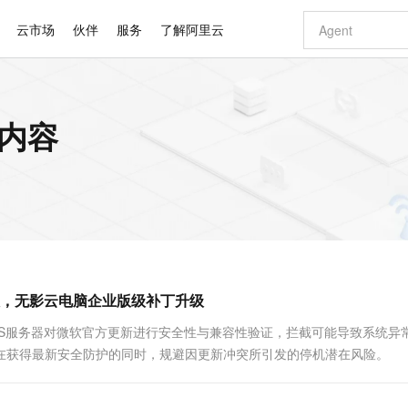
云市场
伙伴
服务
了解阿里云
AI 特惠
数据与 API
成为产品伙伴
企业增值服务
最佳实践
价格计算器
AI 场景体
基础软件
产品伙伴合
阿里云认证
市场活动
配置报价
大模型
关内容
自助选配和估算价格
步到位
智启 AI 普惠权益
产品生态集成认证中心
企业支持计划
云上春晚
域名与网站
Qwen Audio：打造专属 AI 语音助手
千问官方 MaaS 平台，为开发者和 Agent 而生，新用户赠送 1 亿 + tokens 额度
一句话生成原生
AI Coding
阿里云Maa
2026 阿里云
云服务器 E
为企业打
数据集
Windows
大模型认证
模型
NEW
NEW
格式还原
值低价云产品抢先购
至高享 1亿+免费 tokens，加速 Al 应用落地
提供智能易用的域名与建站服务
Qwen-Audio-3.0-Realtime 端到端实时语音角色扮演
输入一句话想法,
智能编程，一键
安全可靠、
产品生态伙伴
专家技术服务
云上奥运之旅
弹性计算合作
阿里云中企出
手机三要素
宝塔 Linux
全部认证
价格优势
开源旗舰模型
即刻拥有 DeepSeek-V4-Pro
阿里云 OPC 创新助力计划
千问大模型
一键部署幻兽
AI 电商营销
对象存储 O
大模型
产品生态伙伴工作台
企业增值服务台
云栖战略参考
云存储合作计
云栖大会
身份实名认证
CentOS
训练营
推动算力普惠，释放技术红利
最高返9万
真正可用的 1M 上下文,一次完成代码全链路开发
快速构建应用程序和网站，即刻迈出上云第一步
轻松解锁专属 DeepSeek-V4-Pro
至高百万元 Token 补贴，加速一人公司成长
多元化、高性能、安全可靠的大模型服务
一键购买专属
从图文生成到
云上的中国
数据库合作计
活动全景
短信
Docker
图片和
自进化智能体
5 分钟轻松部署专属 QwenPaw
Token Plan 模型订阅计划
数字证书管理服务（原SSL证书）
高效搭建 AI
AI 广告创作
无影云电脑
企业成长
NEW
HOT
信息公告
看见新力量
云网络合作计
OCR 文字识别
JAVA
越聪明
证享300元代金券
全托管，含MySQL、PostgreSQL、SQL Server、MariaDB多引擎
Qwen3.8-Max 首发尝鲜，限时加量 10 倍，夜间低至2折
实现全站HTTPS，呈现可信的WEB访问
从聊天伙伴进化为能主动干活的本地数字员工
图文、视频一
随时随地安
Kimi-K3
HappyHors
NEW
魔搭 Mode
loud
服务实践
官网公告
，无影云电脑企业版级补丁升级
Kimi 最新旗舰模型，长程编程与推理利器
让文字生成流
金融模力时刻
Salesforce O
版
发票查验
全能环境
Claude Code + GStack 打造工程团队
千问办公，限时限量积分加倍
Qoder
低代码高效构
AI 建站
短信服务
型
NEW
作计划
计划
创新中心
魔搭 ModelSc
健康状态
理服务
让AI从“聊天伙伴”进化为能干活的“数字员工”
安装技能 GStack，拥有专属 AI 工程团队
你的AI工作搭子，覆盖日常办公高频场景
面向真实软件的智能体编程平台
0 代码专业建
SUS服务器对微软官方更新进行安全性与兼容性验证，拦截可能导致系统异
客户案例
天气预报查询
操作系统
Deepseek-v4-pro
HappyHors
态合作计划
用户在获得最新安全防护的同时，规避因更新冲突所引发的停机潜在风险。
态智能体模型
旗舰 MoE 大模型，百万上下文与顶尖推理能力
图生视频，流
同享
万小智 AI 建站低至 15元/月
Qoder CN
AI 短剧/漫剧
云原生数据库 
快递物流查询
WordPress
成为服务伙
高校合作
点，立即开启云上创新
覆盖公网/内网、递归/权威、移动APP等全场景解析服务
送.CN域名，送备案服务码
基于千问大模型等，支持代码智能生成、研发智能问答
AI助力短剧
GLM-5.2
Wan2.7-T
Ubuntu