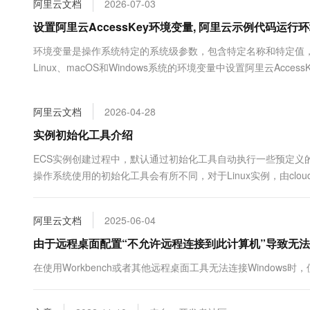
阿里云文档
2026-07-03
大数据开发治理平台 Data
AI 产品 免费试用
网络
安全
云开发大赛
Tableau 订阅
设置阿里云AccessKey环境变量, 阿里云示例代码运
1亿+ 大模型 tokens 和 
可观测
入门学习赛
中间件
AI空中课堂在线直播课
环境变量是操作系统特定的系统级参数，包含特定名称和特定值
云防火墙
140+云产品 免费试用
大模型服务
Linux、macOS和Windows系统的环境变量中设置阿里云Access
上云与迁云
云原生的云上边界网络安全
产品新客免费试用，最长1
数据库
生态解决方案
千问AI平台-Token Plan
企业出海
大模型ACA认证体验
大数据计算
阿里云文档
2026-04-28
助力企业全员 AI 认知与能
行业生态解决方案
政企业务
媒体服务
千问AI平台-模型体验
实例初始化工具介绍
开发者生态解决方案
在线体验全尺寸、多种模态
企业服务与云通信
ECS实例创建过程中，默认通过初始化工具自动执行一些预定义
AI 开发和 AI 应用解决
操作系统使用的初始化工具会有所不同，对于Linux实例，由cloud-
Happy 系列大模型
域名与网站
化。本文将介绍Linux实例和Windows实例的初始化工具。
终端用户计算
阿里云文档
2025-06-04
Serverless
由于远程桌面配置“不允许远程连接到此计算机”导致无法远
大模型解决方案
在使用Workbench或者其他远程桌面工具无法连接Window
开发工具
快速部署 Dify，高效搭建 
迁移与运维管理