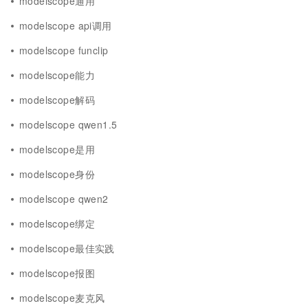
modelscope通用
modelscope api调用
modelscope funclip
modelscope能力
modelscope解码
modelscope qwen1.5
modelscope是用
modelscope身份
modelscope qwen2
modelscope绑定
modelscope最佳实践
modelscope报图
modelscope麦克风