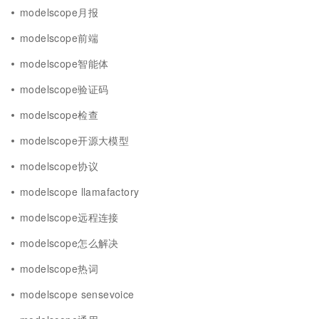
modelscope月报
modelscope前端
modelscope智能体
modelscope验证码
modelscope检查
modelscope开源大模型
modelscope协议
modelscope llamafactory
modelscope远程连接
modelscope怎么解决
modelscope热词
modelscope sensevoice