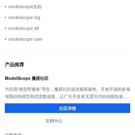
modelscope流程
modelscope log
modelscope sft
modelscope cam
产品推荐
ModelScope 魔搭社区
为实现“模型即服务”理念，魔搭社区提供最新最热、开放开源的多领
域预训练模型和优质数据集，让广大开发者无需写代码就能快速体
验模型效果；同时提供抽象编程接口及SDK，对模型进行二次开
社区详情
发，真正让模型应用到不同的场景中。
文档中心
立即体验