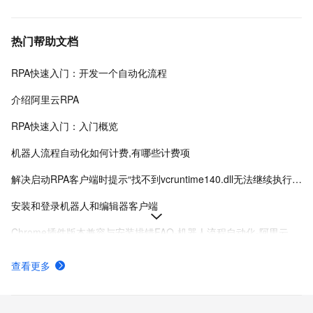
热门帮助文档
RPA快速入门：开发一个自动化流程
介绍阿里云RPA
RPA快速入门：入门概览
机器人流程自动化如何计费,有哪些计费项
解决启动RPA客户端时提示“找不到vcruntime140.dll无法继续执行代码”-机器人流程自动化-阿里云
安装和登录机器人和编辑器客户端
Chrome插件版本兼容与安装排错FAQ-机器人流程自动化-阿里云
RPA编码模式SDK：ChromeTab相关方法
查看更多
RPA典型使用场景
使用RPA开发MCP Tool