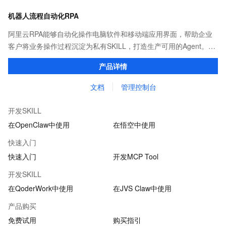
机器人流程自动化RPA
阿里云RPA能够自动化操作电脑软件和移动端应用界面，帮助企业
客户将业务操作过程沉淀为私有SKILL，打造生产可用的Agent。诞
生于2011年（原码栈），已经广泛应用在零售、政务、制造、银
产品详情
行、保险、金融、医疗、互联网、教育等行业。
文档
管理控制台
开发SKILL
在OpenClaw中使用
在悟空中使用
快速入门
快速入门
开发MCP Tool
开发SKILL
在QoderWork中使用
在JVS Claw中使用
产品购买
免费试用
购买指引