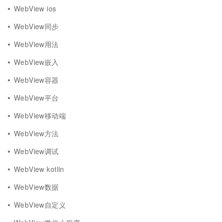
WebView ios
WebView同步
WebView用法
WebView嵌入
WebView容器
WebView平台
WebView移动端
WebView方法
WebView调试
WebView kotlin
WebView数据
WebView自定义