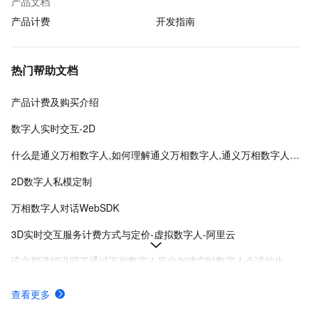
产品文档
产品计费
开发指南
热门帮助文档
产品计费及购买介绍
数字人实时交互-2D
什么是通义万相数字人,如何理解通义万相数字人,通义万相数字人是什么
2D数字人私模定制
万相数字人对话WebSDK
3D实时交互服务计费方式与定价-虚拟数字人-阿里云
该文档详细说明了通过万相数字人平台创建实时数字人会话的步骤，包括获取项目ID、license和实例ID，并提供了SDK集成与示例代码。
万相数字人平台通过会员订阅和积分套餐提供数字人形象训练与视频创作服务，支持多种权益及API独立接入。
查看更多