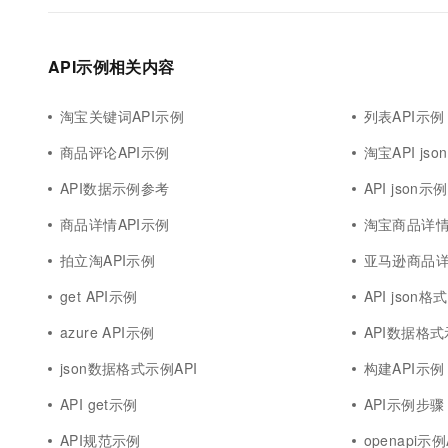
API示例相关内容
淘宝关键词API示例
列表API示例
商品评论API示例
淘宝API js
API数据示例参考
API json示例
商品详情API示例
淘宝商品详情
拍立淘API示例
亚马逊商品详
get API示例
API json
azure API示例
API数据格
json数据格式示例API
构建API示例
API get示例
API示例步骤
API规范示例
openapi示例