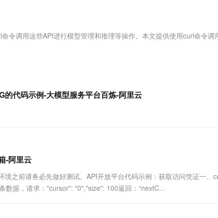
服务生态伙伴
视觉 Coding、空间感知、多模态思考等全面升级
1M上下文，专为长程任务能力而生
云工开物
企业应用
Works
Night Plan 支持 Qwen 3.8-Max
云原生大数据计算服务 MaxCompute
AI 办公
容器服务 Kub
NEW
Red Hat
30+ 款产品免费体验
Data Agent 驱动的一站式 Data+AI 开发治理平台
夜间 5 折，Qwen/Meoo/TokenPlan 客户专享
面向分析的企业级SaaS模式云数据仓库
AI智能应用
提供一站式管
科研合作
ERP
堂（旗舰版）
SUSE
过curl命令调用这些API进行模型管理和推理等操作。本文提供使用curl命令调
智能客服
AI 应用构建
大模型原生
CRM
防护产品
2个月
自动承接线索
建站小程序
Qoder
大模型服务平台百炼-应用模版
OA 办公系统
HOT
NEW
面向真实软件
个人版上线、团队版降价；千问3.8-Max首发发尝鲜
丰富多元化的应用模版和解决方案
力提升
财税管理
模板建站
万有无界
大模型服务平台百炼-智能体
RAG的代码示例-大模型服务平台百炼-阿里云
400电话
定制建站
的模型效果
灵活可视化地构建企业级 Agent
方案
广告营销
模板小程序
秒悟
人工智能平台 PAI
定制小程序
云端极速 AI 
新一代 AI 视频生成模型，深度适配广告营销等场景
AI Native 的算法工程平台，一站式完成建模、训练、推理服务部署
APP 开发
邮箱-阿里云
建站系统
生产环境之前请务必先做好测试。API开放平台代码示例：获取访问凭证一、cur
cursor": "0","size": 100返回：“nextC...
AI 应用
10分钟微调：让0.6B模型媲美235B模
多模态数据信
型
依托云原生高可用架构,实现Dify私有化部署
用1%尺寸在特定领域达到大模型90%以上效果