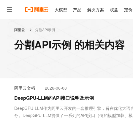
大模型
产品
解决方案
权益
定价
阿里云
分割API示例
大模型
产品
解决方案
权益
定价
云市场
伙伴
服务
了解阿里云
精选产品
精选解决方案
普惠上云
产品定价
精选商城
成为销售伙伴
售前咨询
为什么选择阿里云
千问AI平台
分割API示例 的相关内容
了解云产品的定价详情
大模型服务平台百炼
睿译宝，AI翻译排版一
普惠上云 官方力荐
分销伙伴
在线服务
网站建设
什么是云计算
大
大模型服务与应用平台
上传文档即自动完成翻译和
云服务器38元/年起，超
咨询伙伴
多端小程序
技术领先
云上成本管理
售后服务
轻量应用服务器
GLM-5.2：长任务时代
官方推荐返现计划
大模型
精选产品
精选解决方案
Salesforce 国际版订阅
稳定可靠
管理和优化成本
推荐新用户得奖励，单订单
销售伙伴合作计划
自助服务
友盟天域
安全合规
人工智能与机器学习
AI
文本生成
云数据库 RDS
Hermes Agent，打造
云工开物
无影生态合作计划
在线服务
阿里云文档
2026-06-08
观测云
分析师报告
自主进化，持久记忆，越用
高校专属算力普惠，学生认
计算
互联网应用开发
Qwen3.8-Max
HOT
Salesforce On Alibaba C
工单服务
DeepGPU-LLM的API接口说明及示例
智能体时代全能旗舰模型
Tuya 物联网平台阿里云
研究报告与白皮书
人工智能平台 PAI
快速拥有专属 OpenClaw
大模
Consulting Partner 合
大数据
容器
免费试用
短信专区
一站式AI开发、训练和推
DeepGPU-LLM作为阿里云开发的一套推理引擎，旨在优化
蓝凌 OA
Qwen3.7-Plus
AI 大模型销售与服务生
现代化应用
务。DeepGPU-LLM提供了一系列的API接口（例如模型加载、
存储
天池大赛
能看、能想、能动手的多模
云解析DNS
解决方案免费试用 新老
电子合同
应API接口进行模型推理服务，快速提高模型的推理效率和准确
最高领取价值200元试用
安全
网络与CDN
AI 算法大赛
Qwen3-VL-Plus
畅捷通