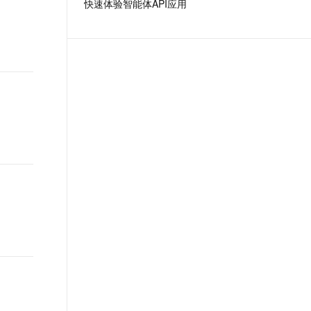
快速体验智能体API应用
t.diy 一步搞定创意建站
构建大模型应用的安全防护体系
通过自然语言交互简化开发流程,全栈开发支持
通过阿里云安全产品对 AI 应用进行安全防护