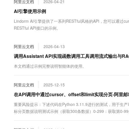
阿里云文档
2026-04-21
大数据开发治理平台 Data
AI 产品 免费试用
网络
安全
云开发大赛
Tableau 订阅
AI引擎使用示例
1亿+ 大模型 tokens 和 
可观测
入门学习赛
中间件
AI空中课堂在线直播课
Lindorm AI引擎提供了一系列RESTful风格的API，您可以通
云防火墙
140+云产品 免费试用
大模型服务
RESTful API接口的示例。
上云与迁云
云原生的云上边界网络安全
产品新客免费试用，最长1
数据库
生态解决方案
千问AI平台-Token Plan
企业出海
大模型ACA认证体验
大数据计算
阿里云文档
2026-04-13
助力企业全员 AI 认知与能
行业生态解决方案
政企业务
媒体服务
千问AI平台-模型体验
调用Assistant API实现函数调用工具调用流式输出与
开发者生态解决方案
在线体验全尺寸、多种模态
企业服务与云通信
本文档通过示例完整说明智能体的使用。
AI 开发和 AI 应用解决
Happy 系列大模型
域名与网站
阿里云文档
2025-12-15
终端用户计算
在API调用中通过cursor、offset和limit实现分页-阿里
Serverless
大模型解决方案
重要风险提示：下述代码在Python 3.11.9进行的测试，用于
标分页数据说明测试示例（获取300条数据）0-299：获取第0-99条数据，请求："
开发工具
快速部署 Dify，高效搭建 
迁移与运维管理