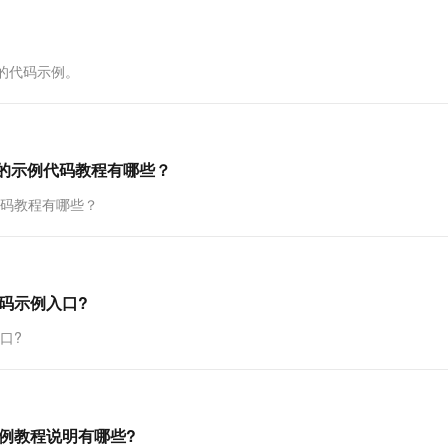
一个 AI 助手
超强辅助，Bol
即刻拥有 DeepSeek-R1 满血版
在企业官网、通讯软件中为客户提供 AI 客服
多种方案随心选，轻松解锁专属 DeepSeek
关接口的代码示例。
况的示例代码教程有哪些？
代码教程有哪些？
码示例入口?
口?
示例教程说明有哪些?