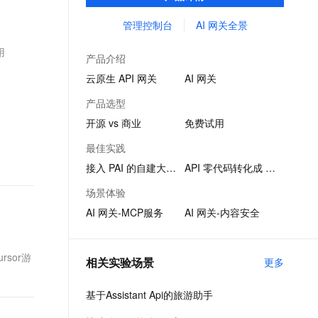
品。
文戏情感细腻自然，动作戏激烈拳拳到肉，实现更强表演能力
支持中英文自由切换，具备更强的噪声鲁棒性
ernetes 版 ACK
云聚AI 严选权益
云安全中心 AI BAS 智能自动
SSL 证书
管理控制台
AI 网关全景
，一键激活高效办公新体验
理容器应用的 K8s 服务
精选AI产品，从模型到应用全链提效
化模拟渗透攻击产品发布
堡垒机
用
AI 用量加速计划
DataWorks ChatBI 会话支持
产品介绍
应用
防火墙
、识别商机，让客服更高效、服务更出色。
新老同享，达量后返
上传临时文件分析
云原生 API 网关
AI 网关
千问办公
主机安全
NEW
产品选型
的智能体编程平台
一站式AI生产力平台
开源 vs 商业
免费试用
AI 应用及服务市场
伶鹊
最佳实践
企业级人与Agent协作平台，接入和调度多个数字员工
智能客服平台，对话机器人、对话分析、智能外呼
AI 应用
接入 PAI 的自建大模型
API 零代码转化成 MCP
大模型服务平台百炼 - 全妙
大模型
场景体验
应用创作平台
多模态内容创作工具，已接入 DeepSeek
AI 网关-MCP服务
AI 网关-内容安全
自然语言处理
数据标注
sor游
相关实验场景
更多
机器学习
息提取
与 AI 智能体进行实时音视频通话
基于Assistant Api的旅游助手
从文本、图片、视频中提取结构化的属性信息
构建支持视频理解的 AI 音视频实时通话应用