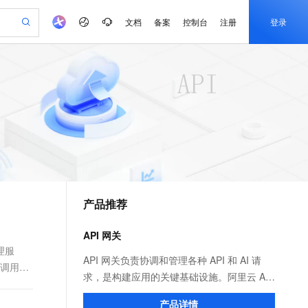
文档
备案
控制台
注册
登录
验
作计划
器
AI 活动
专业服务
服务伙伴合作计划
开发者社区
加入我们
产品动态
服务平台百炼
阿里云 OPC 创新助力计划
一站式生成采购清单，支持单品或批量购买
可编辑精美 PPT 文稿
S产品伙伴计划（繁花）
峰会
CS
造的大模型服务与应用开发平台
Agency Agents：拥有专属领域专家
AI 生产力先锋
Al MaaS 服务伙伴赋能合作
域名
博文
Careers
PolarDB Agentic Database
至高可申请百万元
 轻松生成专业的 PPT
开启高性价比 AI 编程新体验
弹性可伸缩的云计算服务
先锋实践拓展 AI 生产力的边界
发布
多领域专家智能体,一键组建 AI 虚拟交付团队
Token 补贴，五大权
计划
海大会
伙伴信用分合作计划
商标
问答
社会招聘
益加速 OPC 成功
帕鲁游戏服务器
SS
HappyHorse 打造一站式影视创作平台
飞天发布时刻
HOT
秒悟 Meoo CLI 支持一键部
划
备案
电子书
校园招聘
联机服务器，轻松开启游戏
视频创作，一键激活电商全链路生产力
稳定、安全、高性价比、高性能的云存储服务
所见，即是所愿
署项目至阿里云账号
可视化编排打通从文字构思到成片全链路闭环
更多支持
划
公司注册
镜像站
视频生成
语音识别与合成
 智能体与工作流应用
漫剧工坊：一站式动画创作平台
AI 实训营
Flink OSS 支持
合作伙伴培训与认证
产品推荐
划
上云迁移
站生成，高效打造优质广告素材
全接入的云上超级电脑
通过阿里云百炼高效搭建AI应用,助力高效开发
快速生产连贯的高质量长漫剧
从基础到进阶，Agent 创客手把手教你
AssumeRole 角色自定义
e-1.1-T2V
Qwen3-TTS-Flash
lScope
我要反馈
查询合作伙伴
畅细腻的高质量视频
离线语音合成大模型，多语言方言自适应，低延迟高稳定
n Alibaba Cloud ISV 合作
代维服务
建企业门户网站
10 分钟搭建微信、支付宝小程序
API 网关
百炼 Qwen3.7-Flash 系列模
创新加速
ope
登录合作伙伴管理后台
我要建议
站，无忧落地极速上线
以可视化方式快速构建移动和 PC 门户网站
国内短信简单易用，安全可靠，秒级触达，全球覆盖200+国家和地区。
高效部署网站，快速应用到小程序
型发布
理服
e-1.1-I2V
Cosyvoice-V3-Flash
API 网关负责协调和管理各种 API 和 AI 请
以调用对
安全
畅自然，细节丰富
高表现力语音合成大模型，语音克隆听感自然
我要投诉
PolarDB
求，是构建应用的关键基础设施。阿里云 API
上云场景组合购
伴
Qoder CN V1.7.0 发布
漫剧创作，剧本、分镜、视频高效生成
100%兼容MySQL、PostgreSQL，兼容Oracle，支持集中和分布式
覆盖90%+业务场景，专享组合折扣价
网关分为云原生 API 网关和 AI 网关两个产
2V
VPN
Fun-ASR
产品详情