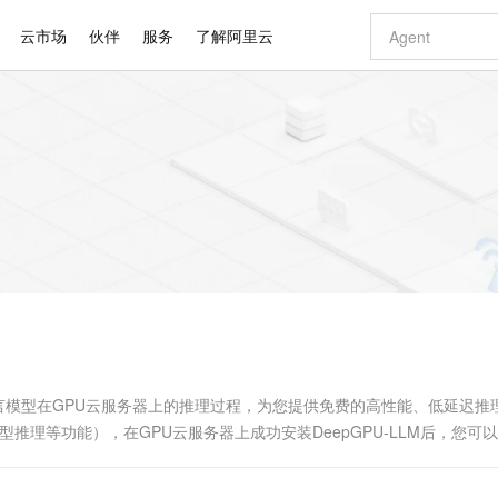
云市场
伙伴
服务
了解阿里云
AI 特惠
数据与 API
成为产品伙伴
企业增值服务
最佳实践
价格计算器
AI 场景体
基础软件
产品伙伴合
阿里云认证
市场活动
配置报价
大模型
自助选配和估算价格
步到位
智启 AI 普惠权益
产品生态集成认证中心
企业支持计划
云上春晚
域名与网站
Qwen Audio：打造专属 AI 语音助手
千问官方 MaaS 平台，为开发者和 Agent 而生，新用户赠送 1 亿 + tokens 额度
一句话生成原生
AI Coding
阿里云Maa
2026 阿里云
云服务器 E
为企业打
数据集
Windows
大模型认证
模型
NEW
NEW
格式还原
值低价云产品抢先购
至高享 1亿+免费 tokens，加速 Al 应用落地
提供智能易用的域名与建站服务
Qwen-Audio-3.0-Realtime 端到端实时语音角色扮演
输入一句话想法,
智能编程，一键
安全可靠、
产品生态伙伴
专家技术服务
云上奥运之旅
弹性计算合作
阿里云中企出
手机三要素
宝塔 Linux
全部认证
价格优势
开源旗舰模型
即刻拥有 DeepSeek-V4-Pro
阿里云 OPC 创新助力计划
千问大模型
一键部署幻兽
AI 电商营销
对象存储 O
大模型
产品生态伙伴工作台
企业增值服务台
云栖战略参考
云存储合作计
云栖大会
身份实名认证
CentOS
训练营
推动算力普惠，释放技术红利
最高返9万
真正可用的 1M 上下文,一次完成代码全链路开发
快速构建应用程序和网站，即刻迈出上云第一步
轻松解锁专属 DeepSeek-V4-Pro
至高百万元 Token 补贴，加速一人公司成长
多元化、高性能、安全可靠的大模型服务
一键购买专属
从图文生成到
云上的中国
数据库合作计
活动全景
短信
Docker
图片和
自进化智能体
5 分钟轻松部署专属 QwenPaw
Token Plan 模型订阅计划
数字证书管理服务（原SSL证书）
高效搭建 AI
AI 广告创作
无影云电脑
企业成长
NEW
HOT
信息公告
看见新力量
云网络合作计
OCR 文字识别
JAVA
越聪明
证享300元代金券
全托管，含MySQL、PostgreSQL、SQL Server、MariaDB多引擎
Qwen3.8-Max 首发尝鲜，限时加量 10 倍，夜间低至2折
实现全站 HTTPS，呈现可信的 Web 访问
从聊天伙伴进化为能主动干活的本地数字员工
图文、视频一
随时随地安
Kimi-K3
HappyHors
NEW
魔搭 Mode
loud
服务实践
官网公告
Kimi 最新旗舰模型，长程编程与推理利器
让文字生成流
金融模力时刻
Salesforce O
版
发票查验
全能环境
Claude Code + GStack 打造工程团队
千问办公，限时限量积分加倍
Qoder
低代码高效构
AI 建站
短信服务
型
NEW
作计划
计划
创新中心
魔搭 ModelSc
健康状态
理服务
让AI从“聊天伙伴”进化为能干活的“数字员工”
安装技能 GStack，拥有专属 AI 工程团队
你的AI工作搭子，覆盖日常办公高频场景
面向真实软件的智能体编程平台
0 代码专业建
大语言模型在GPU云服务器上的推理过程，为您提供免费的高性能、低延迟推
客户案例
天气预报查询
操作系统
Deepseek-v4-pro
HappyHors
态合作计划
模型推理等功能），在GPU云服务器上成功安装DeepGPU-LLM后，您可
态智能体模型
旗舰 MoE 大模型，百万上下文与顶尖推理能力
图生视频，流
同享
万小智 AI 建站低至 15元/月
Qoder CN
AI 短剧/漫剧
云原生数据库 
快递物流查询
WordPress
成为服务伙
性。
高校合作
点，立即开启云上创新
覆盖公网/内网、递归/权威、移动APP等全场景解析服务
送.CN域名，送备案服务码
基于千问大模型等，支持代码智能生成、研发智能问答
AI助力短剧
GLM-5.2
Wan2.7-T
Ubuntu