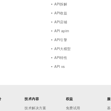
API拆解
API收益
API店铺
API apim
API引擎
API大模型
API特性
API vs
价
技术内容
权益
服
技术解决方案
免费试用
基