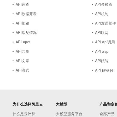
API速查
API多模态
API数据开发
API机制
API邮箱
API发送邮件
API常见情况
API联网
API ajax
API api调用
API共享
API asp
API文章
API赋能
API流式
API javase
为什么选择阿里云
大模型
产品和定
什么是云计算
大模型服务平台
全部产品