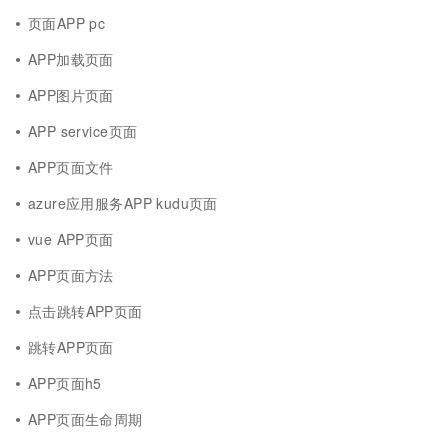
页面APP pc
APP加载页面
APP图片页面
APP service页面
APP页面文件
azure应用服务APP kudu页面
vue APP页面
APP页面方法
点击跳转APP页面
跳转APP页面
APP页面h5
APP页面生命周期