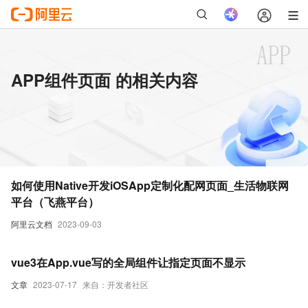
APP组件页面 的相关内容
如何使用Native开发iOSApp定制化配网页面_生活物联网
平台（飞燕平台）
阿里云文档
2023-09-03
vue3在App.vue写的全局组件让指定页面不显示
文章
2023-07-17
来自：开发者社区