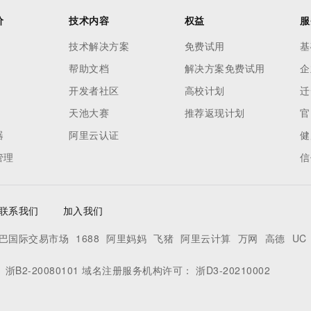
价
技术内容
权益
服
技术解决方案
免费试用
基
帮助文档
解决方案免费试用
企
开发者社区
高校计划
迁
天池大赛
推荐返现计划
官
器
阿里云认证
健
管理
信
联系我们
加入我们
巴国际交易市场
1688
阿里妈妈
飞猪
阿里云计算
万网
高德
UC
：
浙B2-20080101
域名注册服务机构许可：
浙D3-20210002