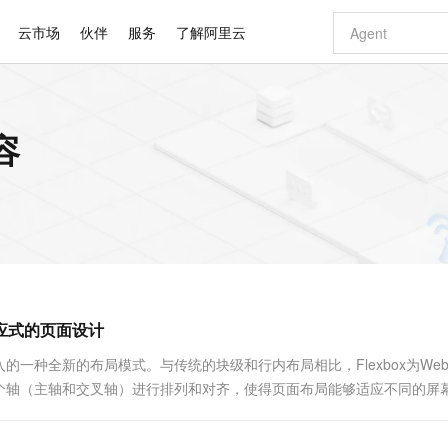
云市场
伙伴
服务
了解阿里云
AI 特惠
数据与 API
成为产品伙伴
企业增值服务
最佳实践
价格计算器
AI 场景体
基础软件
产品伙伴合
阿里云认证
市场活动
配置报价
大模型
容
自助选配和估算价格
步到位
智启 AI 普惠权益
产品生态集成认证中心
企业支持计划
云上春晚
域名与网站
Qwen Audio：打造专属 AI 语音助手
千问官方 MaaS 平台，为开发者和 Agent 而生，新用户赠送 1 亿 + tokens 额度
一句话生成原生
AI Coding
阿里云Maa
2026 阿里云
云服务器 E
为企业打
数据集
Windows
大模型认证
模型
NEW
NEW
格式还原
值低价云产品抢先购
至高享 1亿+免费 tokens，加速 Al 应用落地
提供智能易用的域名与建站服务
Qwen-Audio-3.0-Realtime 端到端实时语音角色扮演
输入一句话想法,
智能编程，一键
安全可靠、
产品生态伙伴
专家技术服务
云上奥运之旅
弹性计算合作
阿里云中企出
手机三要素
宝塔 Linux
全部认证
价格优势
开源旗舰模型
即刻拥有 DeepSeek-V4-Pro
阿里云 OPC 创新助力计划
千问大模型
一键部署幻兽
AI 电商营销
对象存储 O
大模型
产品生态伙伴工作台
企业增值服务台
云栖战略参考
云存储合作计
云栖大会
身份实名认证
CentOS
训练营
推动算力普惠，释放技术红利
最高返9万
真正可用的 1M 上下文,一次完成代码全链路开发
快速构建应用程序和网站，即刻迈出上云第一步
轻松解锁专属 DeepSeek-V4-Pro
至高百万元 Token 补贴，加速一人公司成长
多元化、高性能、安全可靠的大模型服务
一键购买专属
从图文生成到
云上的中国
数据库合作计
活动全景
短信
Docker
图片和
自进化智能体
5 分钟轻松部署专属 QwenPaw
Token Plan 模型订阅计划
数字证书管理服务（原SSL证书）
高效搭建 AI
AI 广告创作
无影云电脑
企业成长
NEW
HOT
信息公告
看见新力量
云网络合作计
OCR 文字识别
JAVA
越聪明
证享300元代金券
全托管，含MySQL、PostgreSQL、SQL Server、MariaDB多引擎
Qwen3.8-Max 首发尝鲜，限时加量 10 倍，夜间低至2折
实现全站HTTPS，呈现可信的WEB访问
从聊天伙伴进化为能主动干活的本地数字员工
图文、视频一
随时随地安
Kimi-K3
HappyHors
NEW
魔搭 Mode
loud
服务实践
官网公告
响应式的页面设计
Kimi 最新旗舰模型，长程编程与推理利器
让文字生成流
金融模力时刻
Salesforce O
版
发票查验
全能环境
Claude Code + GStack 打造工程团队
千问办公，限时限量积分加倍
Qoder
低代码高效构
AI 建站
短信服务
型
NEW
作计划
计划
创新中心
魔搭 ModelSc
健康状态
理服务
让AI从“聊天伙伴”进化为能干活的“数字员工”
安装技能 GStack，拥有专属 AI 工程团队
你的AI工作搭子，覆盖日常办公高频场景
面向真实软件的智能体编程平台
0 代码专业建
S3引入的一种全新的布局模式。与传统的块级和行内布局相比，Flexbox为We
客户案例
天气预报查询
操作系统
Deepseek-v4-pro
HappyHors
态合作计划
个轴（主轴和交叉轴）进行排列和对齐，使得页面布局能够适应不同的屏
态智能体模型
旗舰 MoE 大模型，百万上下文与顶尖推理能力
图生视频，流
同享
万小智 AI 建站低至 15元/月
Qoder CN
AI 短剧/漫剧
云原生数据库 
快递物流查询
WordPress
成为服务伙
高校合作
点，立即开启云上创新
覆盖公网/内网、递归/权威、移动APP等全场景解析服务
送.CN域名，送备案服务码
基于千问大模型等，支持代码智能生成、研发智能问答
AI助力短剧
GLM-5.2
Wan2.7-T
Ubuntu