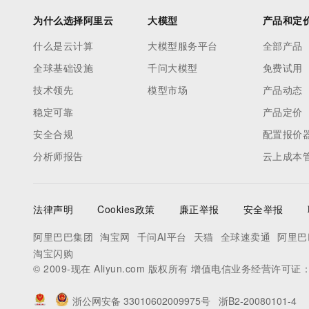
为什么选择阿里云
大模型
产品和定
什么是云计算
大模型服务平台
全部产品
全球基础设施
千问大模型
免费试用
技术领先
模型市场
产品动态
稳定可靠
产品定价
安全合规
配置报价
分析师报告
云上成本
法律声明
Cookies政策
廉正举报
安全举报
阿里巴巴集团
淘宝网
千问AI平台
天猫
全球速卖通
阿里巴
淘宝闪购
© 2009-现在 Aliyun.com 版权所有 增值电信业务经营许可证
浙公网安备 33010602009975号
浙B2-20080101-4