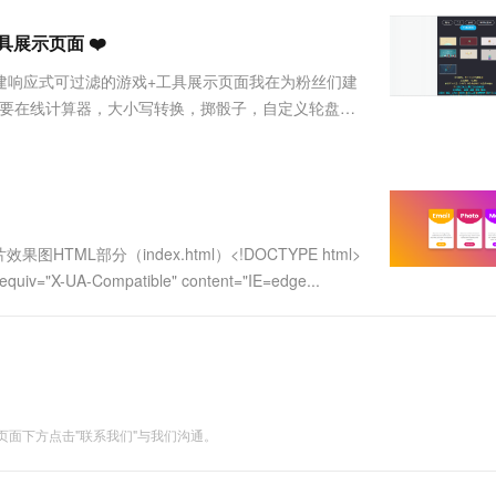
服务生态伙伴
视觉 Coding、空间感知、多模态思考等全面升级
1M上下文，专为长程任务能力而生
云工开物
企业应用
Works
Night Plan 支持 Qwen 3.8-Max
云原生大数据计算服务 MaxCompute
AI 办公
容器服务 Kub
NEW
Red Hat
具展示页面 ❤️
30+ 款产品免费体验
Data Agent 驱动的一站式 Data+AI 开发治理平台
夜间 5 折，Qwen/Meoo/TokenPlan 客户专享
面向分析的企业级SaaS模式云数据仓库
AI智能应用
提供一站式管
科研合作
ERP
堂（旗舰版）
SUSE
 创建响应式可过滤的游戏+工具展示页面我在为粉丝们建
智能客服
AI 应用构建
大模型原生
CRM
您需要在线计算器，大小写转换，掷骰子，自定义轮盘，
防护产品
2个月
自动承接线索
网站适用于诸如此类的简单操作。出于以上原因我做
建站小程序
Qoder
大模型服务平台百炼-应用模版
OA 办公系统
HOT
NEW
每....
面向真实软件
个人版上线、团队版降价；千问3.8-Max首发发尝鲜
丰富多元化的应用模版和解决方案
力提升
财税管理
模板建站
万有无界
大模型服务平台百炼-智能体
400电话
定制建站
的模型效果
灵活可视化地构建企业级 Agent
L部分（index.html）<!DOCTYPE html>
方案
广告营销
模板小程序
equiv="X-UA-Compatible" content="IE=edge...
秒悟
人工智能平台 PAI
定制小程序
云端极速 AI 
新一代 AI 视频生成模型，深度适配广告营销等场景
AI Native 的算法工程平台，一站式完成建模、训练、推理服务部署
APP 开发
建站系统
面下方点击"联系我们"与我们沟通。
AI 应用
10分钟微调：让0.6B模型媲美235B模
多模态数据信
型
依托云原生高可用架构,实现Dify私有化部署
用1%尺寸在特定领域达到大模型90%以上效果