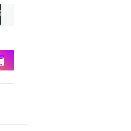
文戏情感细腻自然，动作戏激烈拳拳到肉，实现更强表演能力
支持中英文自由切换，具备更强的噪声鲁棒性
ernetes 版 ACK
云聚AI 严选权益
AI 原生数据库服务发布
SSL 证书
，一键激活高效办公新体验
理容器应用的 K8s 服务
精选AI产品，从模型到应用全链提效
Agent 数据网关
堡垒机
AI 用量加速计划
云原生数据库 PolarDB
应用
防火墙
、识别商机，让客服更高效、服务更出色。
新老同享，达量后返
Agentic Database 发布
千问办公
主机安全
NEW
的智能体编程平台
一站式AI生产力平台
AI 应用及服务市场
伶鹊
企业级人与Agent协作平台，接入和调度多个数字员工
智能客服平台，对话机器人、对话分析、智能外呼
AI 应用
大模型服务平台百炼 - 全妙
大模型
应用创作平台
多模态内容创作工具，已接入 DeepSeek
自然语言处理
数据标注
机器学习
息提取
与 AI 智能体进行实时音视频通话
从文本、图片、视频中提取结构化的属性信息
构建支持视频理解的 AI 音视频实时通话应用