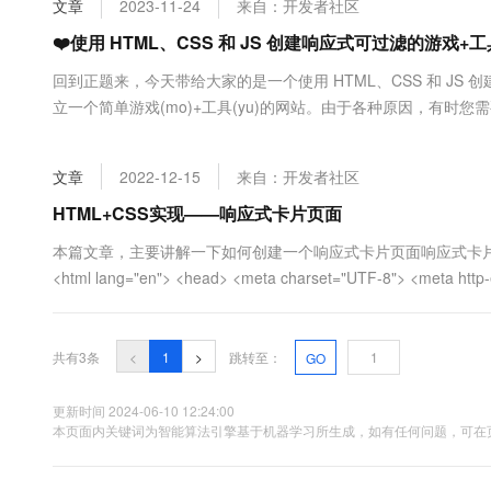
文章
2023-11-24
来自：开发者社区
大数据开发治理平台 Data
AI 产品 免费试用
网络
安全
云开发大赛
Tableau 订阅
❤️使用 HTML、CSS 和 JS 创建响应式可过滤的游戏+工
1亿+ 大模型 tokens 和 
可观测
入门学习赛
中间件
AI空中课堂在线直播课
回到正题来，今天带给大家的是一个使用 HTML、CSS 和 JS
云防火墙
140+云产品 免费试用
大模型服务
立一个简单游戏(mo)+工具(yu)的网站。由于各种原因，有时
上云与迁云
云原生的云上边界网络安全
产品新客免费试用，最长1
数据库
文章生成器，二维码生成器等等工具，或者打开小游戏摸鱼。该
生态解决方案
千问AI平台-Token Plan
企业出海
大模型ACA认证体验
出了一些决定：该网站应尽可能地易于访问任何页面都不得大于 30kB
大数据计算
文章
2022-12-15
来自：开发者社区
助力企业全员 AI 认知与能
行业生态解决方案
政企业务
媒体服务
千问AI平台-模型体验
HTML+CSS实现——响应式卡片页面
开发者生态解决方案
在线体验全尺寸、多种模态
企业服务与云通信
本篇文章，主要讲解一下如何创建一个响应式卡片页面响应式卡片效果图HTM
AI 开发和 AI 应用解决
<html lang="en"> <head> <meta charset="UTF-8"> <meta http-
Happy 系列大模型
域名与网站
终端用户计算
共有3条
<
1
>
跳转至：
GO
Serverless
大模型解决方案
更新时间 2024-06-10 12:24:00
开发工具
本页面内关键词为智能算法引擎基于机器学习所生成，如有任何问题，可在页
快速部署 Dify，高效搭建 
迁移与运维管理