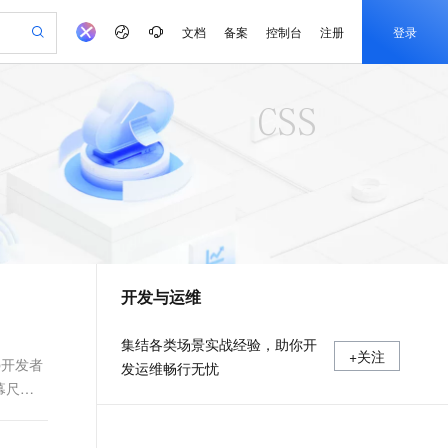
文档
备案
控制台
注册
登录
验
作计划
器
AI 活动
专业服务
服务伙伴合作计划
开发者社区
加入我们
产品动态
服务平台百炼
阿里云 OPC 创新助力计划
一站式生成采购清单，支持单品或批量购买
可编辑精美 PPT 文稿
S产品伙伴计划（繁花）
峰会
CS
造的大模型服务与应用开发平台
Agency Agents：拥有专属领域专家
AI 生产力先锋
Al MaaS 服务伙伴赋能合作
域名
博文
Careers
至高可申请百万元
Qwen3.8-Max 模型上线
 轻松生成专业的 PPT
开启高性价比 AI 编程新体验
弹性可伸缩的云计算服务
先锋实践拓展 AI 生产力的边界
多领域专家智能体,一键组建 AI 虚拟交付团队
Token 补贴，五大权
计划
海大会
伙伴信用分合作计划
商标
问答
社会招聘
益加速 OPC 成功
帕鲁游戏服务器
SS
HappyHorse 打造一站式影视创作平台
飞天发布时刻
HOT
Open Search 向量检索版支
划
备案
电子书
校园招聘
联机服务器，轻松开启游戏
视频创作，一键激活电商全链路生产力
稳定、安全、高性价比、高性能的云存储服务
所见，即是所愿
持视频检索 Pipeline 功能
可视化编排打通从文字构思到成片全链路闭环
更多支持
划
公司注册
镜像站
视频生成
语音识别与合成
 智能体与工作流应用
漫剧工坊：一站式动画创作平台
AI 实训营
应用身份服务 (IDaaS)
合作伙伴培训与认证
开发与运维
划
上云迁移
站生成，高效打造优质广告素材
全接入的云上超级电脑
通过阿里云百炼高效搭建AI应用,助力高效开发
快速生产连贯的高质量长漫剧
从基础到进阶，Agent 创客手把手教你
OpenClaw 管理能力上线
e-1.1-T2V
Qwen3-TTS-Flash
lScope
我要反馈
查询合作伙伴
畅细腻的高质量视频
离线语音合成大模型，多语言方言自适应，低延迟高稳定
n Alibaba Cloud ISV 合作
代维服务
建企业门户网站
10 分钟搭建微信、支付宝小程序
MaxCompute MaxFrame 提
集结各类场景实战经验，助你开
+关注
创新加速
ope
登录合作伙伴管理后台
我要建议
站，无忧落地极速上线
以可视化方式快速构建移动和 PC 门户网站
国内短信简单易用，安全可靠，秒级触达，全球覆盖200+国家和地区。
高效部署网站，快速应用到小程序
供自动弹性内存功能
b开发者
发运维畅行无忧
e-1.1-I2V
Cosyvoice-V3-Flash
幕尺寸
安全
畅自然，细节丰富
高表现力语音合成大模型，语音克隆听感自然
我要投诉
PolarDB
上云场景组合购
Milvus 弹性伸缩功能新增节
伴
漫剧创作，剧本、分镜、视频高效生成
100%兼容MySQL、PostgreSQL，兼容Oracle，支持集中和分布式
覆盖90%+业务场景，专享组合折扣价
点支持范围
2V
VPN
Fun-ASR