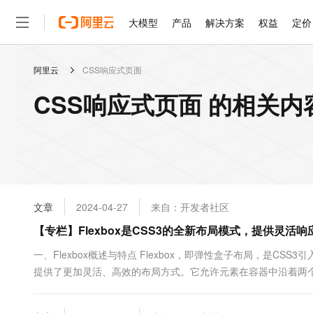
大模型
产品
解决方案
权益
定价
阿里云
CSS响应式页面
大模型
产品
解决方案
权益
定价
云市场
伙伴
服务
了解阿里云
精选产品
精选解决方案
普惠上云
产品定价
精选商城
成为销售伙伴
售前咨询
为什么选择阿里云
千问AI平台
CSS响应式页面 的相关内
了解云产品的定价详情
大模型服务平台百炼
睿译宝，AI翻译排版一
普惠上云 官方力荐
分销伙伴
在线服务
网站建设
什么是云计算
大
大模型服务与应用平台
上传文档即自动完成翻译和
云服务器38元/年起，超
咨询伙伴
多端小程序
技术领先
云上成本管理
售后服务
轻量应用服务器
GLM-5.2：长任务时代
官方推荐返现计划
大模型
精选产品
精选解决方案
Salesforce 国际版订阅
稳定可靠
管理和优化成本
推荐新用户得奖励，单订单
销售伙伴合作计划
自助服务
友盟天域
安全合规
人工智能与机器学习
AI
文本生成
云数据库 RDS
Hermes Agent，打造
云工开物
无影生态合作计划
在线服务
文章
2024-04-27
来自：开发者社区
观测云
分析师报告
自主进化，持久记忆，越用
高校专属算力普惠，学生认
计算
互联网应用开发
Qwen3.8-Max
HOT
Salesforce On Alibaba C
工单服务
【专栏】Flexbox是CSS3的全新布局模式，提供灵活
智能体时代全能旗舰模型
Tuya 物联网平台阿里云
研究报告与白皮书
人工智能平台 PAI
快速拥有专属 OpenClaw
大模
Consulting Partner 合
大数据
容器
免费试用
短信专区
一站式AI开发、训练和推
一、Flexbox概述与特点 Flexbox，即弹性盒子布局，是CS
蓝凌 OA
Qwen3.7-Plus
AI 大模型销售与服务生
现代化应用
提供了更加灵活、高效的布局方式。它允许元素在容器中沿着两
存储
天池大赛
能看、能想、能动手的多模
云解析DNS
解决方案免费试用 新老
电子合同
和设备类型。 Flexbox的主要...
最高领取价值200元试用
安全
网络与CDN
AI 算法大赛
Qwen3-VL-Plus
畅捷通