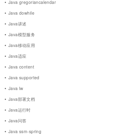
Java gregoriancalendar
Java dowhile
Java讲述
Java模型服务
Java移动应用
Java适应
Java content
Java supported
Java lw
Java部署文档
Java运行时
Java问答
Java ssm-spring