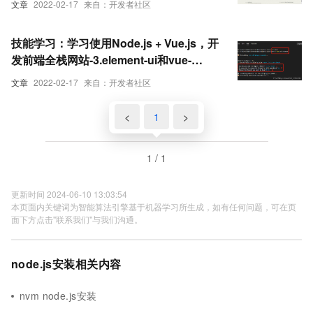
文章
2022-02-17
来自：开发者社区
技能学习：学习使用Node.js + Vue.js，开
发前端全栈网站-3.element-ui和vue-
router路由的安装和使用
文章
2022-02-17
来自：开发者社区
<
1
>
1 / 1
更新时间 2024-06-10 13:03:54
本页面内关键词为智能算法引擎基于机器学习所生成，如有任何问题，可在页
面下方点击"联系我们"与我们沟通。
node.js安装相关内容
nvm node.js安装