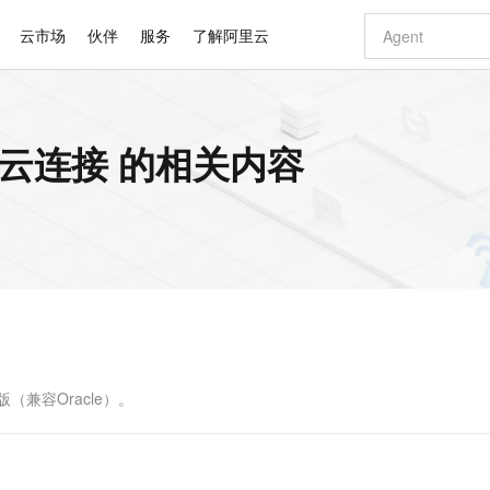
云市场
伙伴
服务
了解阿里云
AI 特惠
数据与 API
成为产品伙伴
企业增值服务
最佳实践
价格计算器
AI 场景体
基础软件
产品伙伴合
阿里云认证
市场活动
配置报价
大模型
一键上云连接 的相关内容
自助选配和估算价格
步到位
智启 AI 普惠权益
产品生态集成认证中心
企业支持计划
云上春晚
域名与网站
Qwen Audio：打造专属 AI 语音助手
千问官方 MaaS 平台，为开发者和 Agent 而生，新用户赠送 1 亿 + tokens 额度
一句话生成原生
AI Coding
阿里云Maa
2026 阿里云
云服务器 E
为企业打
数据集
Windows
大模型认证
模型
NEW
NEW
格式还原
值低价云产品抢先购
至高享 1亿+免费 tokens，加速 Al 应用落地
提供智能易用的域名与建站服务
Qwen-Audio-3.0-Realtime 端到端实时语音角色扮演
输入一句话想法,
智能编程，一键
安全可靠、
产品生态伙伴
专家技术服务
云上奥运之旅
弹性计算合作
阿里云中企出
手机三要素
宝塔 Linux
全部认证
价格优势
开源旗舰模型
即刻拥有 DeepSeek-V4-Pro
阿里云 OPC 创新助力计划
千问大模型
一键部署幻兽
AI 电商营销
对象存储 O
大模型
产品生态伙伴工作台
企业增值服务台
云栖战略参考
云存储合作计
云栖大会
身份实名认证
CentOS
训练营
推动算力普惠，释放技术红利
最高返9万
真正可用的 1M 上下文,一次完成代码全链路开发
快速构建应用程序和网站，即刻迈出上云第一步
轻松解锁专属 DeepSeek-V4-Pro
至高百万元 Token 补贴，加速一人公司成长
多元化、高性能、安全可靠的大模型服务
一键购买专属
从图文生成到
云上的中国
数据库合作计
活动全景
短信
Docker
图片和
自进化智能体
5 分钟轻松部署专属 QwenPaw
Token Plan 模型订阅计划
数字证书管理服务（原SSL证书）
高效搭建 AI
AI 广告创作
无影云电脑
企业成长
NEW
HOT
信息公告
看见新力量
云网络合作计
OCR 文字识别
JAVA
越聪明
证享300元代金券
全托管，含MySQL、PostgreSQL、SQL Server、MariaDB多引擎
Qwen3.8-Max 首发尝鲜，限时加量 10 倍，夜间低至2折
实现全站HTTPS，呈现可信的WEB访问
从聊天伙伴进化为能主动干活的本地数字员工
图文、视频一
随时随地安
Kimi-K3
HappyHors
NEW
魔搭 Mode
loud
服务实践
官网公告
Kimi 最新旗舰模型，长程编程与推理利器
让文字生成流
金融模力时刻
Salesforce O
版
发票查验
全能环境
Claude Code + GStack 打造工程团队
千问办公，限时限量积分加倍
Qoder
低代码高效构
AI 建站
短信服务
型
NEW
作计划
计划
创新中心
魔搭 ModelSc
健康状态
理服务
让AI从“聊天伙伴”进化为能干活的“数字员工”
安装技能 GStack，拥有专属 AI 工程团队
你的AI工作搭子，覆盖日常办公高频场景
面向真实软件的智能体编程平台
0 代码专业建
L版（兼容Oracle）。
客户案例
天气预报查询
操作系统
Deepseek-v4-pro
HappyHors
态合作计划
态智能体模型
旗舰 MoE 大模型，百万上下文与顶尖推理能力
图生视频，流
同享
万小智 AI 建站低至 15元/月
Qoder CN
AI 短剧/漫剧
云原生数据库 
快递物流查询
WordPress
成为服务伙
高校合作
点，立即开启云上创新
覆盖公网/内网、递归/权威、移动APP等全场景解析服务
送.CN域名，送备案服务码
基于千问大模型等，支持代码智能生成、研发智能问答
AI助力短剧
GLM-5.2
Wan2.7-T
Ubuntu