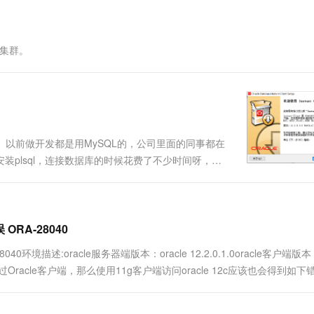
一个 AI 助手
超强辅助，Bol
即刻拥有 DeepSeek-R1 满血版
在企业官网、通讯软件中为客户提供 AI 客服
多种方案随心选，轻松解锁专属 DeepSeek
）集群。
e。以前做开发都是用MySQL的，公司里面的同事都在
安装plsql，连接数据库的时候花费了不少时间呀，踩
/SQL for Developers百度上搜，很多网站
 ORA-28040
8040环境描述:oracle服务器端版本：oracle 12.2.0.1.0oracle客户端版
也是要通过Oracle客户端，那么使用11g客户端访问oracle 12c应该也会得到如