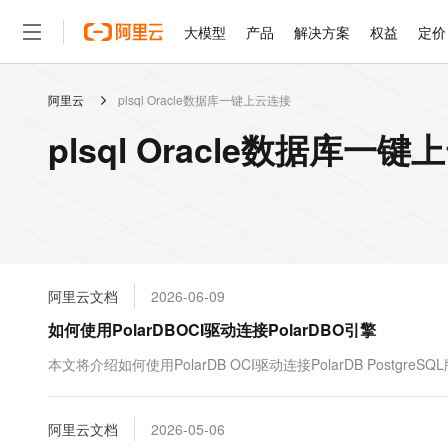
大模型
产品
解决方案
权益
定价
阿里云
plsql Oracle数据库一键上云连接
大模型
产品
解决方案
权益
定价
云市场
伙伴
服务
了解阿里云
精选产品
精选解决方案
普惠上云
产品定价
精选商城
成为销售伙伴
售前咨询
为什么选择阿里云
千问AI平台
plsql Oracle数据库
了解云产品的定价详情
大模型服务平台百炼
睿译宝，AI翻译排版一
普惠上云 官方力荐
分销伙伴
在线服务
网站建设
什么是云计算
大
大模型服务与应用平台
上传文档即自动完成翻译和
云服务器38元/年起，超
咨询伙伴
多端小程序
技术领先
云上成本管理
售后服务
轻量应用服务器
GLM-5.2：长任务时代
官方推荐返现计划
大模型
精选产品
精选解决方案
Salesforce 国际版订阅
稳定可靠
管理和优化成本
推荐新用户得奖励，单订单
销售伙伴合作计划
自助服务
友盟天域
安全合规
人工智能与机器学习
AI
文本生成
云数据库 RDS
Hermes Agent，打造
云工开物
无影生态合作计划
在线服务
阿里云文档
2026-06-09
观测云
分析师报告
自主进化，持久记忆，越用
高校专属算力普惠，学生认
计算
互联网应用开发
Qwen3.8-Max
HOT
Salesforce On Alibaba C
工单服务
如何使用PolarDBOCI驱动连接PolarDBO引擎
智能体时代全能旗舰模型
Tuya 物联网平台阿里云
研究报告与白皮书
人工智能平台 PAI
快速拥有专属 OpenClaw
大模
Consulting Partner 合
大数据
容器
免费试用
短信专区
一站式AI开发、训练和推
本文将介绍如何使用PolarDB OCI驱动连接PolarDB PostgreSQ
蓝凌 OA
Qwen3.7-Plus
AI 大模型销售与服务生
现代化应用
存储
天池大赛
能看、能想、能动手的多模
云解析DNS
解决方案免费试用 新老
电子合同
最高领取价值200元试用
安全
阿里云文档
网络与CDN
2026-05-06
AI 算法大赛
Qwen3-VL-Plus
畅捷通