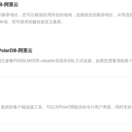
服务生态伙伴
视觉 Coding、空间感知、多模态思考等全面升级
1M上下文，专为长程任务能力而生
云工开物
B-阿里云
企业应用
Works
Night Plan 支持 Qwen 3.8-Max
云原生大数据计算服务 MaxCompute
AI 办公
容器服务 Kub
NEW
Red Hat
30+ 款产品免费体验
Data Agent 驱动的一站式 Data+AI 开发治理平台
夜间 5 折，Qwen/Meoo/TokenPlan 客户专享
面向分析的企业级SaaS模式云数据仓库
AI智能应用
提供一站式管
科研合作
的集群地址，您可以根据应用所在的地域，连接就近的集群地址，从而连
ERP
堂（旗舰版）
SUSE
往本地，而写请求则被转发至主集群。
智能客服
AI 应用构建
大模型原生
CRM
防护产品
2个月
自动承接线索
建站小程序
Qoder
大模型服务平台百炼-应用模版
OA 办公系统
HOT
NEW
面向真实软件
个人版上线、团队版降价；千问3.8-Max首发发尝鲜
丰富多元化的应用模版和解决方案
力提升
财税管理
模板建站
larDB-阿里云
万有无界
大模型服务平台百炼-智能体
400电话
定制建站
数PGSSLMODE=disable实现非SSL方式连接，如果您需要强制客
的模型效果
灵活可视化地构建企业级 Agent
方案
广告营销
模板小程序
秒悟
人工智能平台 PAI
定制小程序
云端极速 AI 
新一代 AI 视频生成模型，深度适配广告营销等场景
AI Native 的算法工程平台，一站式完成建模、训练、推理服务部署
APP 开发
建站系统
容Oracle）集群的客户端连接工具。可以为PolarDB提供命令行用户界面，同时支持
AI 应用
10分钟微调：让0.6B模型媲美235B模
多模态数据信
型
依托云原生高可用架构,实现Dify私有化部署
用1%尺寸在特定领域达到大模型90%以上效果