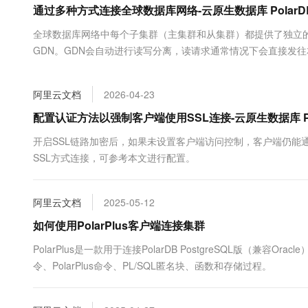
通过多种方式连接全球数据库网络-云原生数据库 PolarD
大数据开发治理平台 Data
AI 产品 免费试用
网络
安全
云开发大赛
Tableau 订阅
1亿+ 大模型 tokens 和 
全球数据库网络中每个子集群（主集群和从集群）都提供了独立
可观测
入门学习赛
中间件
AI空中课堂在线直播课
GDN。GDN会自动进行读写分离，读请求通常情况下会直接发
云防火墙
140+云产品 免费试用
大模型服务
上云与迁云
云原生的云上边界网络安全
产品新客免费试用，最长1
数据库
生态解决方案
千问AI平台-Token Plan
阿里云文档
2026-04-23
企业出海
大模型ACA认证体验
大数据计算
助力企业全员 AI 认知与能
行业生态解决方案
配置认证方法以强制客户端使用SSL连接-云原生数据库 Po
政企业务
媒体服务
千问AI平台-模型体验
开发者生态解决方案
开启SSL链路加密后，如果未设置客户端访问控制，客户端仍能通过参
在线体验全尺寸、多种模态
企业服务与云通信
SSL方式连接，可参考本文进行配置。
AI 开发和 AI 应用解决
Happy 系列大模型
域名与网站
阿里云文档
2025-05-12
终端用户计算
如何使用PolarPlus客户端连接集群
Serverless
大模型解决方案
PolarPlus是一款用于连接PolarDB PostgreSQL版（兼
令、PolarPlus命令、PL/SQL匿名块、函数和存储过程。
开发工具
快速部署 Dify，高效搭建 
迁移与运维管理