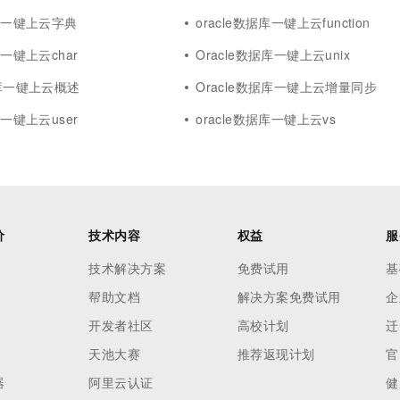
据库一键上云字典
oracle数据库一键上云function
库一键上云char
Oracle数据库一键上云unix
据库一键上云概述
Oracle数据库一键上云增量同步
库一键上云user
oracle数据库一键上云vs
价
技术内容
权益
服
技术解决方案
免费试用
基
帮助文档
解决方案免费试用
企
开发者社区
高校计划
迁
天池大赛
推荐返现计划
官
器
阿里云认证
健