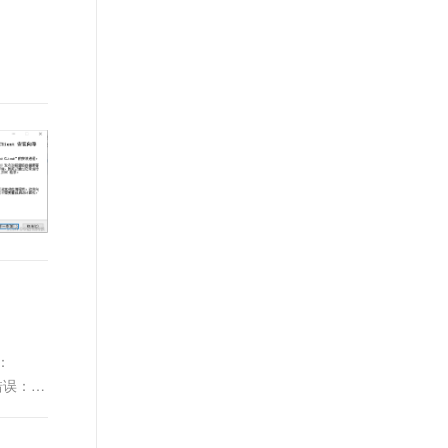
t.diy 一步搞定创意建站
构建大模型应用的安全防护体系
通过自然语言交互简化开发流程,全栈开发支持
通过阿里云安全产品对 AI 应用进行安全防护
本：
下错误：