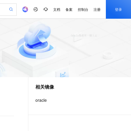
文档
备案
控制台
注册
登录
验
作计划
器
AI 活动
专业服务
服务伙伴合作计划
开发者社区
加入我们
产品动态
服务平台百炼
阿里云 OPC 创新助力计划
一站式生成采购清单，支持单品或批量购买
可编辑精美 PPT 文稿
S产品伙伴计划（繁花）
峰会
CS
造的大模型服务与应用开发平台
Agency Agents：拥有专属领域专家
AI 生产力先锋
Al MaaS 服务伙伴赋能合作
域名
博文
Careers
至高可申请百万元
Qwen3.8-Max 模型上线
 轻松生成专业的 PPT
开启高性价比 AI 编程新体验
弹性可伸缩的云计算服务
先锋实践拓展 AI 生产力的边界
多领域专家智能体,一键组建 AI 虚拟交付团队
Token 补贴，五大权
计划
海大会
伙伴信用分合作计划
商标
问答
社会招聘
益加速 OPC 成功
帕鲁游戏服务器
SS
HappyHorse 打造一站式影视创作平台
飞天发布时刻
HOT
Open Search 向量检索版支
划
备案
电子书
校园招聘
联机服务器，轻松开启游戏
视频创作，一键激活电商全链路生产力
稳定、安全、高性价比、高性能的云存储服务
所见，即是所愿
持视频检索 Pipeline 功能
可视化编排打通从文字构思到成片全链路闭环
更多支持
划
公司注册
镜像站
视频生成
语音识别与合成
 智能体与工作流应用
漫剧工坊：一站式动画创作平台
AI 实训营
应用身份服务 (IDaaS)
合作伙伴培训与认证
相关镜像
划
上云迁移
站生成，高效打造优质广告素材
全接入的云上超级电脑
通过阿里云百炼高效搭建AI应用,助力高效开发
快速生产连贯的高质量长漫剧
从基础到进阶，Agent 创客手把手教你
OpenClaw 管理能力上线
e-1.1-T2V
Qwen3-TTS-Flash
lScope
我要反馈
查询合作伙伴
畅细腻的高质量视频
离线语音合成大模型，多语言方言自适应，低延迟高稳定
n Alibaba Cloud ISV 合作
代维服务
建企业门户网站
10 分钟搭建微信、支付宝小程序
oracle
MaxCompute MaxFrame 提
创新加速
ope
登录合作伙伴管理后台
我要建议
站，无忧落地极速上线
以可视化方式快速构建移动和 PC 门户网站
国内短信简单易用，安全可靠，秒级触达，全球覆盖200+国家和地区。
高效部署网站，快速应用到小程序
供自动弹性内存功能
e-1.1-I2V
Cosyvoice-V3-Flash
安全
畅自然，细节丰富
高表现力语音合成大模型，语音克隆听感自然
我要投诉
PolarDB
上云场景组合购
Milvus 弹性伸缩功能新增节
伴
漫剧创作，剧本、分镜、视频高效生成
100%兼容MySQL、PostgreSQL，兼容Oracle，支持集中和分布式
覆盖90%+业务场景，专享组合折扣价
点支持范围
2V
VPN
Fun-ASR