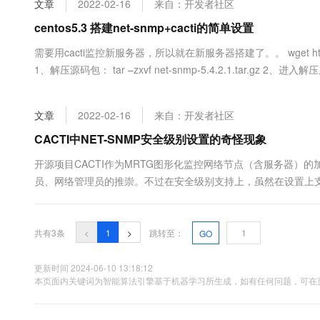
文章
2022-02-16
来自：开发者社区
大数据开发治理平台 Data
AI 产品 免费试用
网络
安全
云开发大赛
Tableau 订阅
centos5.3 搭建net-snmp+cacti的简单设置
1亿+ 大模型 tokens 和 
可观测
入门学习赛
中间件
AI空中课堂在线直播课
需要用cacti监控新服务器，所以就在新服务器搭建了。。 wget http://nchc.dl.s
云防火墙
140+云产品 免费试用
大模型服务
1、解压源码包： tar –zxvf net-snmp-5.4.2.1.tar.gz 2、进
上云与迁云
云原生的云上边界网络安全
产品新客免费试用，最长1
数据库
生态解决方案
千问AI平台-Token Plan
企业出海
大模型ACA认证体验
大数据计算
文章
2022-02-16
来自：开发者社区
助力企业全员 AI 认知与能
行业生态解决方案
政企业务
媒体服务
千问AI平台-模型体验
CACTI中NET-SNMP安全级别设置的奇怪现象
开发者生态解决方案
在线体验全尺寸、多种模态
企业服务与云通信
开源项目CACTI作为MRTG图形化监控网络节点（含服务器
AI 开发和 AI 应用解决
员、网络管理员的推崇。不过在安全级别支持上，虽然在设置上支持S
Happy 系列大模型
域名与网站
做了一个增强版的CACTID和POLLER，已能完全无缝支持v3级
终端用户计算
共有3条
<
1
>
跳转至：
GO
Serverless
大模型解决方案
更新时间 2024-06-10 13:18:12
开发工具
本页面内关键词为智能算法引擎基于机器学习所生成，如有任何问题，可在页
快速部署 Dify，高效搭建 
迁移与运维管理