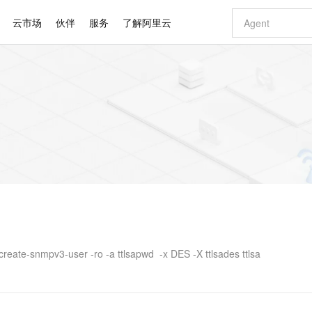
云市场
伙伴
服务
了解阿里云
AI 特惠
数据与 API
成为产品伙伴
企业增值服务
最佳实践
价格计算器
AI 场景体
基础软件
产品伙伴合
阿里云认证
市场活动
配置报价
大模型
自助选配和估算价格
新方式
睿译宝，AI翻译排版一步到位
智启 AI 普惠权益
产品生态集成认证中心
企业支持计划
云上春晚
域名与网站
千问官方 MaaS 平台，为开发者和 Agent 而生，新用户赠送 1 亿 + tokens 额度
AI Coding
阿里云Maa
2026 阿里云
云服务器 E
为企业打
数据集
Windows
大模型认证
模型
NEW
交付可用成果
值低价云产品抢先购
上传文档即自动完成翻译和格式还原
至高享 1亿+免费 tokens，加速 Al 应用落地
提供智能易用的域名与建站服务
智能编程，一键
安全可靠、
产品生态伙伴
专家技术服务
云上奥运之旅
弹性计算合作
阿里云中企出
手机三要素
宝塔 Linux
全部认证
价格优势
有专属领域专家
GLM-5.2：长任务时代开源旗舰模型
阿里云 OPC 创新助力计划
千问大模型
即刻拥有 DeepS
AI 电商营销
对象存储 O
大模型
产品生态伙伴工作台
企业增值服务台
云栖战略参考
云存储合作计
云栖大会
身份实名认证
CentOS
训练营
推动算力普惠，释放技术红利
最高返9万
多领域专家智能体,一键组建 AI 虚拟交付团队
快速构建应用程序和网站，即刻迈出上云第一步
至高百万元 Token 补贴，加速一人公司成长
多元化、高性能、安全可靠的大模型服务
真正可用的 1M 上下文,一次完成代码全链路开发
轻松解锁专属 Dee
从图文生成到
云上的中国
数据库合作计
活动全景
短信
Docker
图片和
站式影视创作平台
Hermes Agent，打造自进化智能体
Token Plan 模型订阅计划
数字证书管理服务（原SSL证书）
5 分钟轻松部署
AI 广告创作
无影云电脑
企业成长
NEW
信息公告
看见新力量
云网络合作计
OCR 文字识别
JAVA
证享300元代金券
可视化编排打通从文字构思到成片全链路闭环
全托管，含MySQL、PostgreSQL、SQL Server、MariaDB多引擎
自主进化，持久记忆，越用越聪明
Qwen3.8-Max 首发尝鲜，限时加量 10 倍，夜间低至2折
实现全站HTTPS，呈现可信的WEB访问
图文、视频一
随时随地安
Kimi-K3
HappyHors
NEW
魔搭 Mode
loud
服务实践
官网公告
Kimi 最新旗舰模型，长程编程与推理利器
让文字生成流
金融模力时刻
Salesforce O
版
发票查验
全能环境
Claude Code + GStack 打造工程团队
千问办公，限时限量积分加倍
Qoder
低代码高效构
AI 建站
短信服务
型
NEW
作计划
计划
创新中心
魔搭 ModelSc
健康状态
理服务
让AI从“聊天伙伴”进化为能干活的“数字员工”
安装技能 GStack，拥有专属 AI 工程团队
你的AI工作搭子，覆盖日常办公高频场景
面向真实软件的智能体编程平台
0 代码专业建
ate-snmpv3-user -ro -a ttlsapwd -x DES -X ttlsades ttlsa
客户案例
天气预报查询
操作系统
Deepseek-v4-pro
HappyHors
态合作计划
态智能体模型
旗舰 MoE 大模型，百万上下文与顶尖推理能力
图生视频，流
同享
万小智 AI 建站低至 15元/月
Qoder CN
AI 短剧/漫剧
云原生数据库 
快递物流查询
WordPress
成为服务伙
高校合作
点，立即开启云上创新
覆盖公网/内网、递归/权威、移动APP等全场景解析服务
送.CN域名，送备案服务码
基于千问大模型等，支持代码智能生成、研发智能问答
AI助力短剧
GLM-5.2
Wan2.7-T
Ubuntu