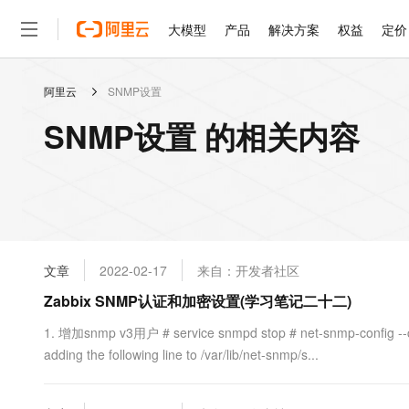
大模型
产品
解决方案
权益
定价
阿里云
SNMP设置
大模型
产品
解决方案
权益
定价
云市场
伙伴
服务
了解阿里云
精选产品
精选解决方案
普惠上云
产品定价
精选商城
成为销售伙伴
售前咨询
为什么选择阿里云
千问AI平台
SNMP设置 的相关内容
了解云产品的定价详情
大模型服务平台百炼
千问办公，解锁你的工作
普惠上云 官方力荐
分销伙伴
在线服务
网站建设
什么是云计算
大
大模型服务与应用平台
企业级Agent产品，直接
云服务器38元/年起，超
咨询伙伴
多端小程序
技术领先
云上成本管理
售后服务
轻量应用服务器
Agency Agents：拥
官方推荐返现计划
大模型
精选产品
精选解决方案
Salesforce 国际版订阅
稳定可靠
管理和优化成本
推荐新用户得奖励，单订单
销售伙伴合作计划
自助服务
友盟天域
安全合规
人工智能与机器学习
AI
文本生成
云数据库 RDS
HappyHorse 打造一
云工开物
无影生态合作计划
在线服务
文章
2022-02-17
来自：开发者社区
观测云
分析师报告
高校专属算力普惠，学生认
计算
互联网应用开发
Qwen3.8-Max
HOT
Salesforce On Alibaba C
工单服务
Zabbix SNMP认证和加密设置(学习笔记二十二)
智能体时代全能旗舰模型
Tuya 物联网平台阿里云
研究报告与白皮书
人工智能平台 PAI
快速拥有专属 OpenClaw
大模
Consulting Partner 合
大数据
容器
免费试用
短信专区
一站式AI开发、训练和推
1. 增加snmp v3用户 # service snmpd stop # net-snmp-config --cre
蓝凌 OA
Qwen3.7-Plus
AI 大模型销售与服务生
现代化应用
adding the following line to /var/lib/net-snmp/s...
存储
天池大赛
能看、能想、能动手的多模
云解析DNS
解决方案免费试用 新老
电子合同
最高领取价值200元试用
安全
网络与CDN
AI 算法大赛
Qwen3-VL-Plus
畅捷通