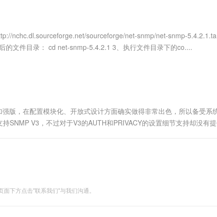
服务生态伙伴
视觉 Coding、空间感知、多模态思考等全面升级
1M上下文，专为长程任务能力而生
云工开物
企业应用
Works
Night Plan 支持 Qwen 3.8-Max
云原生大数据计算服务 MaxCompute
AI 办公
容器服务 Kub
NEW
Red Hat
30+ 款产品免费体验
Data Agent 驱动的一站式 Data+AI 开发治理平台
夜间 5 折，Qwen/Meoo/TokenPlan 客户专享
面向分析的企业级SaaS模式云数据仓库
AI智能应用
提供一站式管
科研合作
ERP
堂（旗舰版）
SUSE
ourceforge.net/sourceforge/net-snmp/net-snmp-5.4.2.1.tar
智能客服
AI 应用构建
大模型原生
CRM
入解压后的文件目录： cd net-snmp-5.4.2.1 3、执行文件目录下的co....
防护产品
2个月
自动承接线索
建站小程序
Qoder
大模型服务平台百炼-应用模版
OA 办公系统
HOT
NEW
面向真实软件
个人版上线、团队版降价；千问3.8-Max首发发尝鲜
丰富多元化的应用模版和解决方案
力提升
财税管理
模板建站
万有无界
大模型服务平台百炼-智能体
400电话
定制建站
的模型效果
灵活可视化地构建企业级 Agent
）的加强版，在配置模块化、开放式设计方面确实做得非常出色，所以备受系
方案
广告营销
模板小程序
NMP V3，不过对于V3的AUTH和PRIVACY的设置细节支持却没有
秒悟
人工智能平台 PAI
定制小程序
云端极速 AI 
别了。不过在测试互通时，发现一个很奇怪的现象。 我的SNM....
新一代 AI 视频生成模型，深度适配广告营销等场景
AI Native 的算法工程平台，一站式完成建模、训练、推理服务部署
APP 开发
建站系统
面下方点击"联系我们"与我们沟通。
AI 应用
10分钟微调：让0.6B模型媲美235B模
多模态数据信
型
依托云原生高可用架构,实现Dify私有化部署
用1%尺寸在特定领域达到大模型90%以上效果