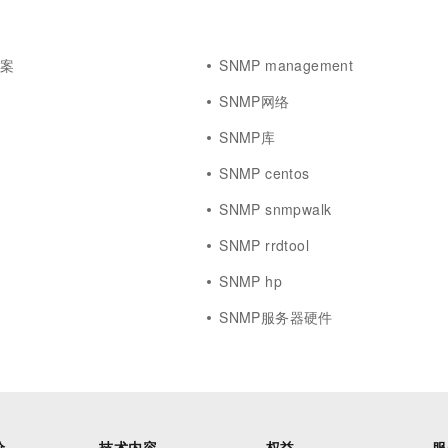
一个 AI 助手
超强辅助，Bol
即刻拥有 DeepSeek-R1 满血版
在企业官网、通讯软件中为客户提供 AI 客服
多种方案随心选，轻松解锁专属 DeepSeek
方案
SNMP management
SNMP网络
SNMP库
SNMP centos
义
SNMP snmpwalk
SNMP rrdtool
SNMP hp
SNMP服务器硬件
价
技术内容
权益
服