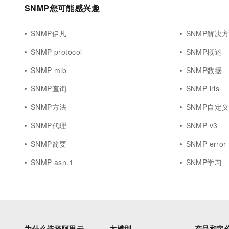
10 分钟在聊天系统中增加
SNMP您可能感兴趣
专有云
SNMP伊凡
SNMP解决
SNMP protocol
SNMP概述
SNMP mib
SNMP数据
SNMP查询
SNMP iris
SNMP方法
SNMP自定
SNMP代理
SNMP v3
SNMP简要
SNMP error
SNMP asn.1
SNMP学习
为什么选择阿里云
大模型
产品和定