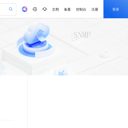
文档
备案
控制台
注册
登录
验
作计划
器
AI 活动
专业服务
服务伙伴合作计划
开发者社区
加入我们
产品动态
服务平台百炼
阿里云 OPC 创新助力计划
一站式生成采购清单，支持单品或批量购买
S产品伙伴计划（繁花）
峰会
CS
造的大模型服务与应用开发平台
Qwen Audio：打造专属 AI 语音助手
一句话生成原生可编辑精美 PPT 文稿
AI 生产力先锋
Al MaaS 服务伙伴赋能合作
域名
博文
Careers
NEW
至高可申请百万元
Qwen3.8-Max 模型上线
开启高性价比 AI 编程新体验
弹性可伸缩的云计算服务
Qwen-Audio-3.0-Realtime 端到端实时语音角色扮演
输入一句话想法, 轻松生成专业的 PPT
先锋实践拓展 AI 生产力的边界
Token 补贴，五大权
计划
海大会
伙伴信用分合作计划
商标
问答
社会招聘
益加速 OPC 成功
eek-V4-Pro
SS
一键部署幻兽帕鲁游戏服务器
飞天发布时刻
HOT
Open Search 向量检索版支
划
备案
电子书
校园招聘
pSeek-V4-Pro
视频创作，一键激活电商全链路生产力
稳定、安全、高性价比、高性能的云存储服务
一键购买专属联机服务器，轻松开启游戏
所见，即是所愿
持视频检索 Pipeline 功能
更多支持
划
公司注册
镜像站
视频生成
语音识别与合成
专属 QwenPaw
漫剧工坊：一站式动画创作平台
AI 实训营
HOT
应用身份服务 (IDaaS)
合作伙伴培训与认证
划
上云迁移
站生成，高效打造优质广告素材
全接入的云上超级电脑
从聊天伙伴进化为能主动干活的本地数字员工
快速生产连贯的高质量长漫剧
从基础到进阶，Agent 创客手把手教你
OpenClaw 管理能力上线
e-1.1-T2V
Qwen3-TTS-Flash
lScope
我要反馈
查询合作伙伴
畅细腻的高质量视频
离线语音合成大模型，多语言方言自适应，低延迟高稳定
n Alibaba Cloud ISV 合作
代维服务
建企业门户网站
10 分钟搭建微信、支付宝小程序
MaxCompute MaxFrame 提
创新加速
ope
登录合作伙伴管理后台
我要建议
站，无忧落地极速上线
以可视化方式快速构建移动和 PC 门户网站
国内短信简单易用，安全可靠，秒级触达，全球覆盖200+国家和地区。
高效部署网站，快速应用到小程序
供自动弹性内存功能
e-1.1-I2V
Cosyvoice-V3-Flash
安全
畅自然，细节丰富
高表现力语音合成大模型，语音克隆听感自然
我要投诉
PolarDB
上云场景组合购
Milvus 弹性伸缩功能新增节
伴
漫剧创作，剧本、分镜、视频高效生成
100%兼容MySQL、PostgreSQL，兼容Oracle，支持集中和分布式
覆盖90%+业务场景，专享组合折扣价
点支持范围
2V
VPN
Fun-ASR