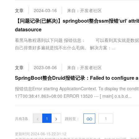
大数据开发治理平台 Data
AI 产品 免费试用
网络
安全
云开发大赛
Tableau 订阅
文章
2024-03-16
来自：开发者社区
1亿+ 大模型 tokens 和 
可观测
入门学习赛
中间件
【问题记录(已解决)】springboot整合ssm报错‘url‘ attribute
AI空中课堂在线直播课
云防火墙
140+云产品 免费试用
大模型服务
datasource
上云与迁云
云原生的云上边界网络安全
产品新客免费试用，最长1
数据库
生态解决方案
看黑马教程遇到以下问题 报错信息： 可以看到其实就是数据库
千问AI平台-Token Plan
企业出海
大模型ACA认证体验
大数据计算
自己排查好多遍就是找不出什么毛病。 解决方案：...
助力企业全员 AI 认知与能
行业生态解决方案
政企业务
媒体服务
千问AI平台-模型体验
开发者生态解决方案
在线体验全尺寸、多种模态
文章
2023-08-06
来自：开发者社区
企业服务与云通信
AI 开发和 AI 应用解决
SpringBoot整合Druid报错记录：Failed to configure a Data
Happy 系列大模型
域名与网站
报错信息Error starting ApplicationContext. To display the conditio
终端用户计算
17T00:38:41.863+08:00 ERROR 13520 --- [ main] o.s.b.d...
Serverless
大模型解决方案
共有3条
<
1
>
跳转至：
GO
开发工具
快速部署 Dify，高效搭建 
迁移与运维管理
更新时间 2024-06-15 22:31:12