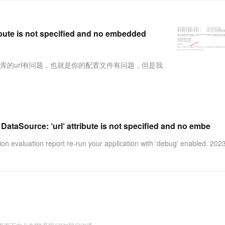
服务生态伙伴
视觉 Coding、空间感知、多模态思考等全面升级
1M上下文，专为长程任务能力而生
云工开物
企业应用
Works
Night Plan 支持 Qwen 3.8-Max
云原生大数据计算服务 MaxCompute
AI 办公
容器服务 Kub
NEW
Red Hat
30+ 款产品免费体验
Data Agent 驱动的一站式 Data+AI 开发治理平台
夜间 5 折，Qwen/Meoo/TokenPlan 客户专享
面向分析的企业级SaaS模式云数据仓库
AI智能应用
提供一站式管
科研合作
ERP
 is not specified and no embedded
堂（旗舰版）
SUSE
智能客服
AI 应用构建
大模型原生
CRM
防护产品
2个月
自动承接线索
建站小程序
的url有问题，也就是你的配置文件有问题，但是我
Qoder
大模型服务平台百炼-应用模版
OA 办公系统
HOT
NEW
面向真实软件
个人版上线、团队版降价；千问3.8-Max首发发尝鲜
丰富多元化的应用模版和解决方案
力提升
财税管理
模板建站
万有无界
大模型服务平台百炼-智能体
400电话
定制建站
的模型效果
灵活可视化地构建企业级 Agent
方案
广告营销
模板小程序
Source: ‘url‘ attribute is not specified and no embe
秒悟
人工智能平台 PAI
定制小程序
云端极速 AI 
新一代 AI 视频生成模型，深度适配广告营销等场景
AI Native 的算法工程平台，一站式完成建模、训练、推理服务部署
n evaluation report re-run your application with 'debug' enabled. 202
APP 开发
建站系统
AI 应用
10分钟微调：让0.6B模型媲美235B模
多模态数据信
型
依托云原生高可用架构,实现Dify私有化部署
用1%尺寸在特定领域达到大模型90%以上效果