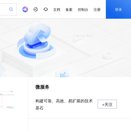
文档
备案
控制台
注册
登录
验
作计划
器
AI 活动
专业服务
服务伙伴合作计划
开发者社区
加入我们
产品动态
服务平台百炼
阿里云 OPC 创新助力计划
一站式生成采购清单，支持单品或批量购买
io：打造专属 AI 语音助手
S产品伙伴计划（繁花）
峰会
CS
造的大模型服务与应用开发平台
一句话生成原生可编辑精美 PPT 文稿
AI 生产力先锋
Al MaaS 服务伙伴赋能合作
域名
博文
Careers
至高可申请百万元
Qwen3.8-Max 模型上线
开启高性价比 AI 编程新体验
弹性可伸缩的云计算服务
Qwen-Audio-3.0-Realtime 端到端实时语音角色扮演
输入一句话想法, 轻松生成专业的 PPT
先锋实践拓展 AI 生产力的边界
Token 补贴，五大权
计划
海大会
伙伴信用分合作计划
商标
问答
社会招聘
益加速 OPC 成功
eek-V4-Pro
SS
一键部署幻兽帕鲁游戏服务器
飞天发布时刻
HOT
Open Search 向量检索版支
划
备案
电子书
校园招聘
pSeek-V4-Pro
视频创作，一键激活电商全链路生产力
稳定、安全、高性价比、高性能的云存储服务
一键购买专属联机服务器，轻松开启游戏
所见，即是所愿
持视频检索 Pipeline 功能
更多支持
划
公司注册
镜像站
视频生成
语音识别与合成
专属 QwenPaw
漫剧工坊：一站式动画创作平台
AI 实训营
HOT
应用身份服务 (IDaaS)
合作伙伴培训与认证
微服务
划
上云迁移
站生成，高效打造优质广告素材
全接入的云上超级电脑
从聊天伙伴进化为能主动干活的本地数字员工
快速生产连贯的高质量长漫剧
从基础到进阶，Agent 创客手把手教你
OpenClaw 管理能力上线
e-1.1-T2V
Qwen3-TTS-Flash
lScope
我要反馈
查询合作伙伴
畅细腻的高质量视频
离线语音合成大模型，多语言方言自适应，低延迟高稳定
n Alibaba Cloud ISV 合作
代维服务
建企业门户网站
10 分钟搭建微信、支付宝小程序
MaxCompute MaxFrame 提
构建可靠、高效、易扩展的技术
+关注
创新加速
ope
登录合作伙伴管理后台
我要建议
站，无忧落地极速上线
以可视化方式快速构建移动和 PC 门户网站
国内短信简单易用，安全可靠，秒级触达，全球覆盖200+国家和地区。
高效部署网站，快速应用到小程序
供自动弹性内存功能
基石
e-1.1-I2V
Cosyvoice-V3-Flash
安全
畅自然，细节丰富
高表现力语音合成大模型，语音克隆听感自然
我要投诉
PolarDB
上云场景组合购
Milvus 弹性伸缩功能新增节
伴
漫剧创作，剧本、分镜、视频高效生成
100%兼容MySQL、PostgreSQL，兼容Oracle，支持集中和分布式
覆盖90%+业务场景，专享组合折扣价
点支持范围
2V
VPN
Fun-ASR