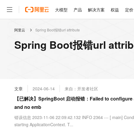
大模型
产品
解决方案
权益
定价
阿里云
Spring Boot报错url attribute
大模型
产品
解决方案
权益
定价
云市场
伙伴
服务
了解阿里云
精选产品
精选解决方案
普惠上云
产品定价
精选商城
成为销售伙伴
售前咨询
为什么选择阿里云
千问AI平台
Spring Boot报错url att
了解云产品的定价详情
大模型服务平台百炼
千问办公，解锁你的工作
普惠上云 官方力荐
分销伙伴
在线服务
网站建设
什么是云计算
大
大模型服务与应用平台
企业级Agent产品，直接
云服务器38元/年起，超
咨询伙伴
多端小程序
技术领先
云上成本管理
售后服务
轻量应用服务器
Agency Agents：拥
官方推荐返现计划
大模型
精选产品
精选解决方案
Salesforce 国际版订阅
稳定可靠
管理和优化成本
推荐新用户得奖励，单订单
销售伙伴合作计划
自助服务
友盟天域
安全合规
人工智能与机器学习
AI
文本生成
云数据库 RDS
HappyHorse 打造一
云工开物
无影生态合作计划
在线服务
文章
2024-06-14
来自：开发者社区
观测云
分析师报告
高校专属算力普惠，学生认
计算
互联网应用开发
Qwen3.8-Max
HOT
Salesforce On Alibaba C
工单服务
【已解决】SpringBoot 启动报错：Failed to configure a Data
智能体时代全能旗舰模型
Tuya 物联网平台阿里云
研究报告与白皮书
人工智能平台 PAI
快速拥有专属 OpenClaw
大模
Consulting Partner 合
大数据
容器
and no emb
免费试用
短信专区
一站式AI开发、训练和推
蓝凌 OA
Qwen3.7-Plus
AI 大模型销售与服务生
现代化应用
存储
天池大赛
错误信息 2023-11-06 22:09:42.132 INFO 2364 --- [ main] Conditi
能看、能想、能动手的多模
云解析DNS
解决方案免费试用 新老
电子合同
starting ApplicationContext. T...
最高领取价值200元试用
安全
网络与CDN
AI 算法大赛
Qwen3-VL-Plus
畅捷通