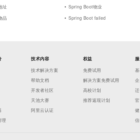
t地址
Spring Boot物业
t物品
Spring Boot failed
价
技术内容
权益
服
技术解决方案
免费试用
基
帮助文档
解决方案免费试用
企
开发者社区
高校计划
迁
天池大赛
推荐返现计划
官
器
阿里云认证
健
管理
信