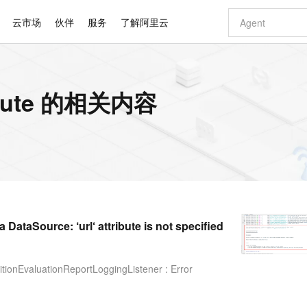
云市场
伙伴
服务
了解阿里云
AI 特惠
数据与 API
成为产品伙伴
企业增值服务
最佳实践
价格计算器
AI 场景体
基础软件
产品伙伴合
阿里云认证
市场活动
配置报价
大模型
ribute 的相关内容
自助选配和估算价格
新方式
睿译宝，AI翻译排版一步到位
智启 AI 普惠权益
产品生态集成认证中心
企业支持计划
云上春晚
域名与网站
千问官方 MaaS 平台，为开发者和 Agent 而生，新用户赠送 1 亿 + tokens 额度
Qwen Aud
AI Coding
阿里云Maa
2026 阿里云
云服务器 E
为企业打
数据集
Windows
大模型认证
模型
NEW
NEW
交付可用成果
值低价云产品抢先购
上传文档即自动完成翻译和格式还原
至高享 1亿+免费 tokens，加速 Al 应用落地
提供智能易用的域名与建站服务
智能编程，一键
安全可靠、
产品生态伙伴
专家技术服务
云上奥运之旅
弹性计算合作
阿里云中企出
手机三要素
宝塔 Linux
全部认证
价格优势
有专属领域专家
GLM-5.2：长任务时代开源旗舰模型
阿里云 OPC 创新助力计划
千问大模型
即刻拥有 DeepS
AI 电商营销
对象存储 O
大模型
产品生态伙伴工作台
企业增值服务台
云栖战略参考
云存储合作计
云栖大会
身份实名认证
CentOS
训练营
推动算力普惠，释放技术红利
最高返9万
多领域专家智能体,一键组建 AI 虚拟交付团队
快速构建应用程序和网站，即刻迈出上云第一步
至高百万元 Token 补贴，加速一人公司成长
多元化、高性能、安全可靠的大模型服务
真正可用的 1M 上下文,一次完成代码全链路开发
轻松解锁专属 Dee
从图文生成到
云上的中国
数据库合作计
活动全景
短信
Docker
图片和
站式影视创作平台
Hermes Agent，打造自进化智能体
Token Plan 模型订阅计划
数字证书管理服务（原SSL证书）
5 分钟轻松部署
AI 广告创作
无影云电脑
企业成长
NEW
信息公告
看见新力量
云网络合作计
OCR 文字识别
JAVA
证享300元代金券
可视化编排打通从文字构思到成片全链路闭环
全托管，含MySQL、PostgreSQL、SQL Server、MariaDB多引擎
自主进化，持久记忆，越用越聪明
Qwen3.8-Max 首发尝鲜，限时加量 10 倍，夜间低至2折
实现全站HTTPS，呈现可信的WEB访问
图文、视频一
随时随地安
Kimi-K3
HappyHors
NEW
魔搭 Mode
loud
服务实践
官网公告
Source: ‘url‘ attribute is not specified
Kimi 最新旗舰模型，长程编程与推理利器
让文字生成流
金融模力时刻
Salesforce O
版
发票查验
全能环境
Claude Code + GStack 打造工程团队
千问办公，限时限量积分加倍
Qoder
低代码高效构
AI 建站
短信服务
型
NEW
作计划
计划
创新中心
魔搭 ModelSc
健康状态
理服务
让AI从“聊天伙伴”进化为能干活的“数字员工”
安装技能 GStack，拥有专属 AI 工程团队
你的AI工作搭子，覆盖日常办公高频场景
面向真实软件的智能体编程平台
0 代码专业建
客户案例
天气预报查询
操作系统
Deepseek-v4-pro
HappyHors
态合作计划
onEvaluationReportLoggingListener : Error
态智能体模型
旗舰 MoE 大模型，百万上下文与顶尖推理能力
图生视频，流
同享
万小智 AI 建站低至 15元/月
Qoder CN
AI 短剧/漫剧
云原生数据库 
快递物流查询
WordPress
成为服务伙
高校合作
点，立即开启云上创新
覆盖公网/内网、递归/权威、移动APP等全场景解析服务
送.CN域名，送备案服务码
基于千问大模型等，支持代码智能生成、研发智能问答
AI助力短剧
GLM-5.2
Wan2.7-T
Ubuntu