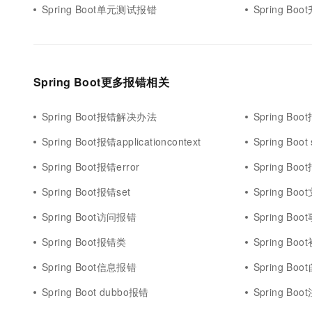
Spring Boot单元测试报错
Spring Bo
Spring Boot更多报错相关
Spring Boot报错解决办法
Spring Boot报错org
Spring Boot报错applicationcontext
Spring Boo
Spring Boot报错error
Spring Boo
Spring Boot报错set
Spring Bo
Spring Boot访问报错
Spring Bo
Spring Boot报错类
Spring B
Spring Boot信息报错
Spring B
Spring Boot dubbo报错
Spring Bo