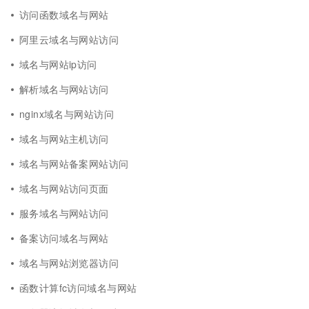
访问函数域名与网站
阿里云域名与网站访问
域名与网站ip访问
解析域名与网站访问
nginx域名与网站访问
域名与网站主机访问
域名与网站备案网站访问
域名与网站访问页面
服务域名与网站访问
备案访问域名与网站
域名与网站浏览器访问
函数计算fc访问域名与网站