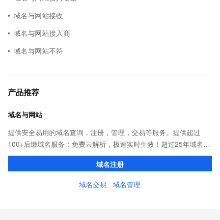
域名与网站接收
域名与网站接入商
域名与网站不符
产品推荐
域名与网站
提供安全易用的域名查询，注册，管理，交易等服务。提供超过
100+后缀域名服务；免费云解析，极速实时生效！超过25年域名服
务经验，累计超过4000万个域名在阿里云注册，连续多年市场NO.1
域名注册
域名交易
域名管理