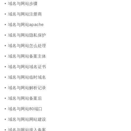
域名与网站步骤
域名与网站注册商
域名与网站apache
域名与网站隐私保护
域名与网站怎么处理
域名与网站备案主体
域名与网站域名证书
域名与网站临时域名
域名与网站解析记录
域名与网站备案后
域名与网站80端口
域名与网站网站建设
域名与网站接入备案