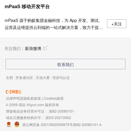
mPaaS 移动开发平台
mPaaS 源于蚂蚁集团金融科技，为 App 开发、测试、
+关注
运营及运维提供云到端的一站式解决方案，致力于提供
高效、灵活、稳定的移动研发、管理平台。 官网地
址：
关注我们：
https://www.aliyun.com/product/mobilepaas/mpaas
新浪微博
联系我们
文档
|
开发者社区
|
天池大赛
|
培训与认证
法律声明及隐私权政策
|
Cookies政策
© 2009-现在 Aliyun.com 版权所有
增值电信业务经营许可证：
浙B2-20080101
域名注册服务机构许可：
浙D3-20210002
浙公网安备 33010602009975号
浙B2-20080101-4