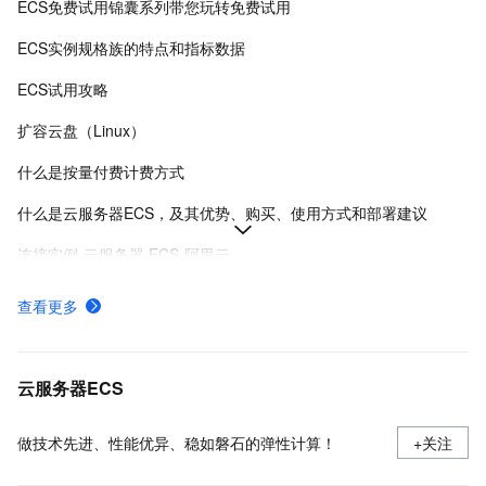
ECS免费试用锦囊系列带您玩转免费试用
ECS实例规格族的特点和指标数据
ECS试用攻略
扩容云盘（Linux）
什么是按量付费计费方式
什么是云服务器ECS，及其优势、购买、使用方式和部署建议
连接实例-云服务器 ECS-阿里云
在Linux上安装Docker和Docker Compose
查看更多
实例登录名、密码、密钥对管理
使用安全组
云服务器ECS
做技术先进、性能优异、稳如磐石的弹性计算！
+关注